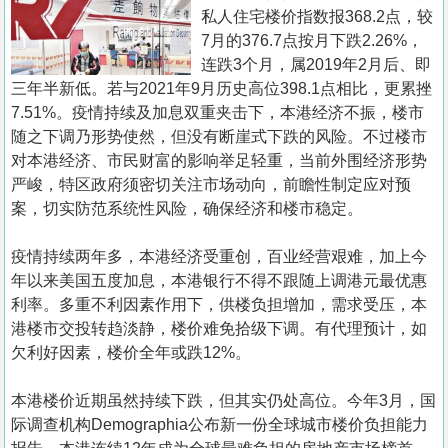
置
私人住宅楼价指数报368.2点，较
业
7月的376.7点按月下跌2.26%，
连跌3个月，属2019年2月后、即
手
三年半新低。若与2021年9月历史高位398.1点相比，更累挫
册
7.51%。疫情持续及加息双重夹击下，本港经济不振，楼市
随之下调乃形势使然，但没有断崖式下跌的风险。不过楼市
关
对本港经济、市民财富的影响举足轻重，当前外围经济形势
於
严峻，特区政府须密切关注市场动向，前瞻性制定应对预
我
案，切实防范系统性风险，确保经济和楼市稳定。
们
疫情持续两年多，本港经济受重创，百业经营艰难，加上今
年以来美国五度加息，本港银行不得不跟随上调港元最优惠
利率。多重不利因素作用下，供楼负担增加，需求受压，本
港楼市交投转趋淡静，楼价难免拾级下调。有代理预计，如
欠利好因素，楼价全年或跌12%。
本港楼价近期虽然持续下跌，但其实仍处高位。今年3月，国
际调查机构Demographia公布新一份全球城市楼价负担能力