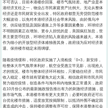
不可否认，目前本港楼价回落、楼市气氛转差。地产业是本
港经济支柱之一，物业占市民家庭资产比例大。无论从整体
经济还是市民财富安全出发，特区政府都责无旁贷防范楼市
大幅波动，以免对本港经济及社会带来风险。由於俄乌冲
突、供应链受阻及国际通胀上升等多重因素叠加，环球经济
不明朗因素正在增加。更令人担忧的是，美国疯狂加息，世
界主要货币狂跌，环球经济陷入衰退的风险越来越大。本港
作为细小的开放型经济体难独善其身，政府须为应对经济衰
退、保持楼市稳定未雨绸缪。
随着疫情缓和，特区政府实施了入境检疫「0+3」新安排，
给整体大市气氛带来利好，航空业受惠立竿见影，出现抢人
才的情况。楼市与整体经济环环相扣，只要稳住经济，市民
收入稳定，楼市就有望避免大起大落。相信政府和市民共同
努力稳控疫情，创造条件与海外和内地恢复正常通关，政府
在10月份公布的最新施政报告推出有力的刺激经济措施，提
振市场气氛，本港楼市将有更大支撑力；必要时政府还可出
台优化楼市措施，适度放宽按揭限制，以抵消外围不确定因
素造成的冲击，保持楼价调整有序可控，保障本港整体社会