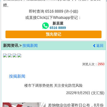
按
赠。
揭
即时查询 6516 8889 (许小姐)
或直接Click以下Whatsapp登记：
地
新居屋
产
6516 8889
博
预先登记
客
新闻资讯 >
按揭新闻
返回
地
产
新
浏览人次：
2950
闻
按揭新闻
数
楼市下调形势使然 关注变化防范风险
据
公
2022年9月29日 (文汇报)
布
差饷物业估价署昨日公布，8月份