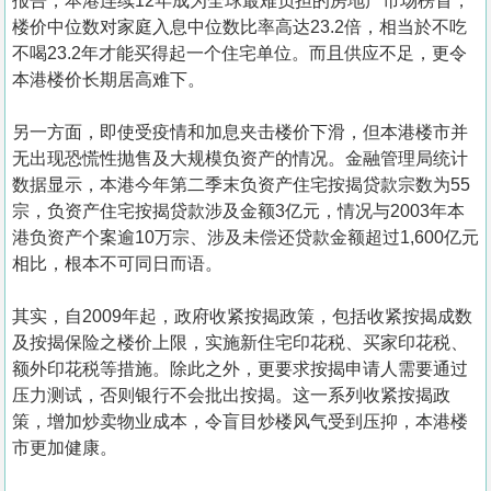
报告，本港连续12年成为全球最难负担的房地产市场榜首，
楼价中位数对家庭入息中位数比率高达23.2倍，相当於不吃
不喝23.2年才能买得起一个住宅单位。而且供应不足，更令
本港楼价长期居高难下。
另一方面，即使受疫情和加息夹击楼价下滑，但本港楼市并
无出现恐慌性抛售及大规模负资产的情况。金融管理局统计
数据显示，本港今年第二季末负资产住宅按揭贷款宗数为55
宗，负资产住宅按揭贷款涉及金额3亿元，情况与2003年本
港负资产个案逾10万宗、涉及未偿还贷款金额超过1,600亿元
相比，根本不可同日而语。
其实，自2009年起，政府收紧按揭政策，包括收紧按揭成数
及按揭保险之楼价上限，实施新住宅印花税、买家印花税、
额外印花税等措施。除此之外，更要求按揭申请人需要通过
压力测试，否则银行不会批出按揭。这一系列收紧按揭政
策，增加炒卖物业成本，令盲目炒楼风气受到压抑，本港楼
市更加健康。