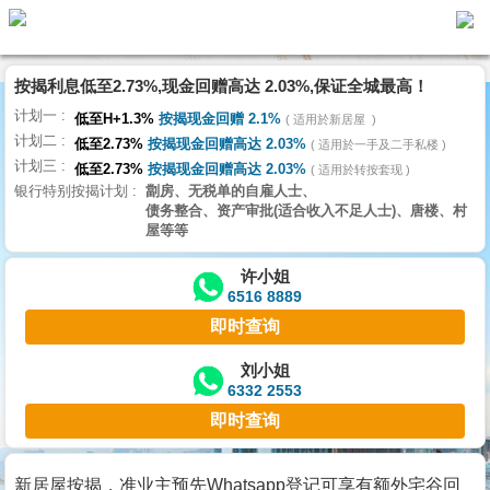
按揭利息低至2.73%,现金回赠高达 2.03%,保证全城最高！
主
计划一
页
低至H+1.3%
按揭现金回赠 2.1%
适用於新居屋
代
计划二
理
低至2.73%
按揭现金回赠高达 2.03%
适用於一手及二手私楼
计划三
搵
低至2.73%
按揭现金回赠高达 2.03%
适用於转按套现
银行特别按揭计划
劏房、无税单的自雇人士、
楼/
债务整合、资产审批(适合收入不足人士)、唐楼、村
成
屋等等
交
许小姐
6516 8889
业
即时查询
主
放
刘小姐
6332 2553
盘
即时查询
宅
谷
新居屋按揭，准业主预先Whatsapp登记可享有额外宅谷回