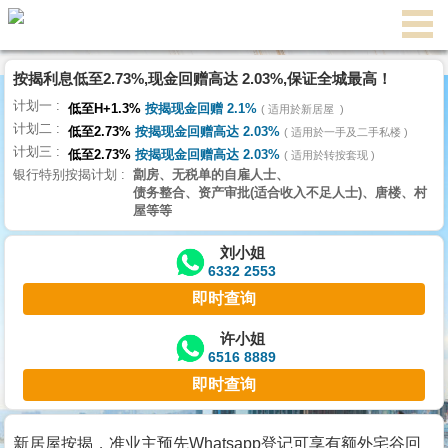
按揭利息低至2.73%,现金回赠高达 2.03%,保证全城最高！
主
计划一
页
低至H+1.3%
按揭现金回赠 2.1%
适用於新居屋
代
计划二
理
低至2.73%
按揭现金回赠高达 2.03%
适用於一手及二手私楼
计划三
搵
低至2.73%
按揭现金回赠高达 2.03%
适用於转按套现
银行特别按揭计划
劏房、无税单的自雇人士、
楼/
债务整合、资产审批(适合收入不足人士)、唐楼、村
成
屋等等
交
刘小姐
6332 2553
业
即时查询
主
放
许小姐
6516 8889
盘
即时查询
宅
谷
新居屋按揭，准业主预先Whatsapp登记可享有额外宅谷回