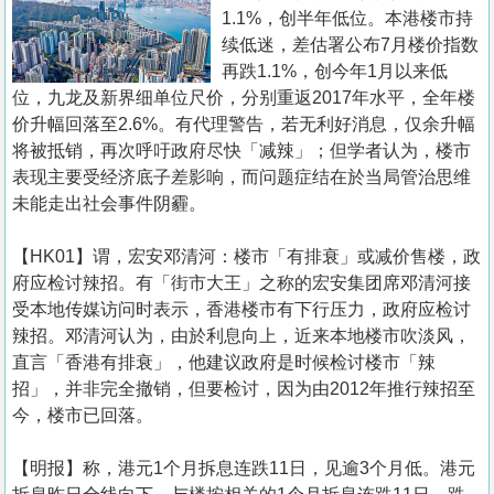
置
1.1%，创半年低位。本港楼市持
业
续低迷，差估署公布7月楼价指数
再跌1.1%，创今年1月以来低
手
位，九龙及新界细单位尺价，分别重返2017年水平，全年楼
册
价升幅回落至2.6%。有代理警告，若无利好消息，仅余升幅
将被抵销，再次呼吁政府尽快「减辣」；但学者认为，楼市
关
表现主要受经济底子差影响，而问题症结在於当局管治思维
於
未能走出社会事件阴霾。
我
们
【HK01】谓，宏安邓清河：楼市「有排衰」或减价售楼，政
府应检讨辣招。有「街市大王」之称的宏安集团席邓清河接
受本地传媒访问时表示，香港楼市有下行压力，政府应检讨
辣招。邓清河认为，由於利息向上，近来本地楼市吹淡风，
直言「香港有排衰」，他建议政府是时候检讨楼市「辣
招」，并非完全撤销，但要检讨，因为由2012年推行辣招至
今，楼市已回落。
【明报】称，港元1个月拆息连跌11日，见逾3个月低。港元