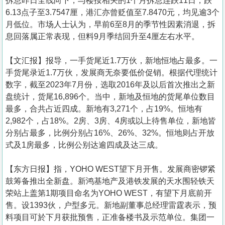
拆息昨日全线向下，与楼按相关的1个月拆息连跌11日，跌
6.13点子至3.7547厘，港汇亦曾贬值至7.8470元，均见逾3个
月低位。市场人士认为，早前6至8月的季节性因素消退，拆
息回落属正常表现，但料9月季结回升至4厘左右水平。
【文汇报】报导，一手货尾近1.7万伙，新地恒地占最多。一
手货尾录近1.7万伙，发展商无奈要低价促销。根据代理统计
数字，截至2023年7月份，选取2016年及以后首次推出之新
盘统计，货尾16,896个。当中，新地及恒地的货尾单位数目
最多，合共占近四成。新地有3,271个，占19%。恒地有
2,982个，占18%。2房、3房、4房或以上待售单位，新地皆
分别占最多，比例分别占16%、26%、32%。恒地则占开放
式及1房最多，比例公别达逾四成及达三成。
【东方日报】指，YOHO WEST望下月开售。发展商密锣紧
鼓筹备推出全新盘。新鸿基地产及港铁发展的天水围轻铁天
荣站上盖第1期项目命名为YOHO WEST，有望下月底前开
售。设1393伙，户型多元。新地副董事总经理雷霆表示，预
料项目可於下月获批预售，正准备楼书及示范单位。集团一