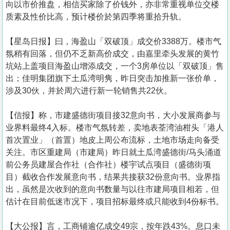
向以市价推盘，相信买家除了价钱外，亦非常重视单位交楼
质素及性价比高，预计楼价於第四季将重拾升轨。
【星岛日报】曰，海盈山「双破顶」成交价3388万。楼市气
氛稍有回落，但仍不乏新高价成交，由嘉里牵头发展的黄竹
坑站上盖项目海盈山增添成交，一个3房单位以「双破顶」售
出；佳明集团旗下土瓜湾明隽，昨日突击加推新一张价单，
涉及30伙，并於周六进行新一轮销售共22伙。
【信报】称，市建盛德街项目接32意向书，大小发展商参与
业界料最终4入标。楼市气氛转差，卖地表荃湾油柑头「港人
首次置业」（首置）地皮上周公布流标，土地市场走向备受
关注。市区重建局（市建局）昨日就土瓜湾盛德街/马头涌道
前公务员建屋合作社（合作社）楼宇试点项目（盛德街项
目）截收合作发展意向书，结果共接获32份意向书。业界指
出，虽然是次收到的意向书数量与以往市建局项目相若，但
估计在目前低迷市况下，项目招标最终或只能收到4份标书。
【大公报】言， 工商铺逾亿成交49宗，按年跌43%。息口未