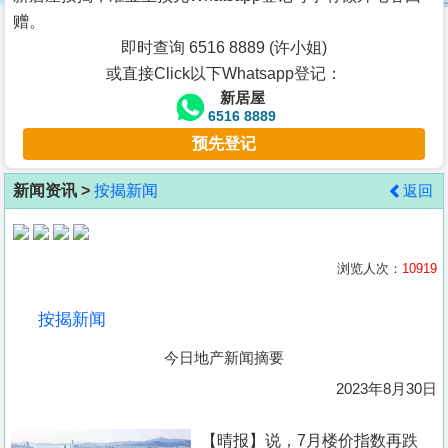
按
赠。
揭
即时查询 6516 8889 (许小姐)
或直接Click以下Whatsapp登记：
地
新居屋
产
6516 8889
博
预先登记
客
新闻资讯 >
按揭新闻
返回
地
产
新
浏览人次：
10919
闻
按揭新闻
数
今日地产新闻摘要
据
公
2023年8月30日
布
【晴报】说，7月楼价指数再跌