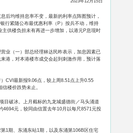
2023年12月15日
议息后均维持息率不变，最新的利率点阵图预计，
主要银行紧随公布最优惠利率（P）按兵不动，维持
，业主供楼负担未有再进一步增加，以港元P息现时
理营业（一）部总经理林达民昨表示，加息因素已
批来港，对本港楼市成交会起到刺激作用，预计落
新报9.06点，较上周8.51点上升0.55
相信楼价跌势未止。
模项目破冰。上月截标的九龙城盛德街／马头涌道
694元，较同由信置去年10月以每尺8571元投
1期、东涌东站1期，以及东涌第106B区住宅