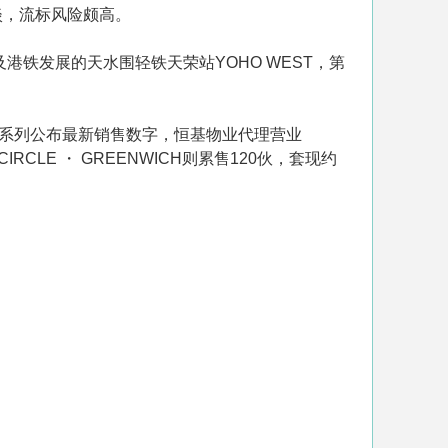
淡，流标风险颇高。
港铁发展的天水围轻铁天荣站YOHO WEST，第
嘉坊系列公布最新销售数字，恒基物业代理营业
CLE ・ GREENWICH则累售120伙，套现约