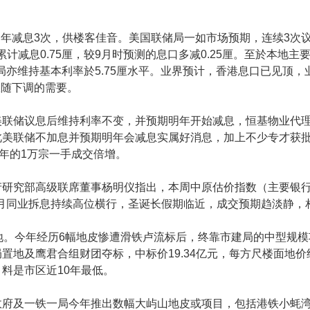
年减息3次，供楼客佳音。美国联储局一如市场预期，连续3次
累计减息0.75厘，较9月时预测的息口多减0.25厘。至於本地
金管局亦维持基本利率於5.75厘水平。业界预计，香港息口已见顶
跟随下调的需要。
美联储议息后维持利率不变，并预期明年开始减息，恒基物业代
此美联储不加息并预期明年会减息实属好消息，加上不少专才获
今年的1万宗一手成交倍增。
部高级联席董事杨明仪指出，本周中原估价指数（主要银行）CVI最
1个月同业拆息持续高位横行，圣诞长假期临近，成交预期趋淡静，
建地。今年经历6幅地皮惨遭滑铁卢流标后，终靠市建局的中型规
地及鹰君合组财团夺标，中标价19.34亿元，每方尺楼面地价约4
料是市区近10年最低。
府及一铁一局今年推出数幅大屿山地皮或项目，包括港铁小蚝湾第