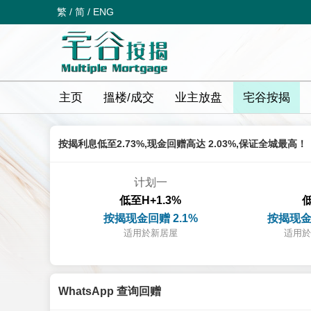
繁
/
简
/
ENG
主页
搵楼/成交
业主放盘
宅谷按揭
按揭利息低至2.73%,现金回赠高达 2.03%,保证全城最高！
计划一
低至H+1.3%
低
按揭现金回赠 2.1%
按揭现金
适用於新居屋
适用於
WhatsApp 查询回赠