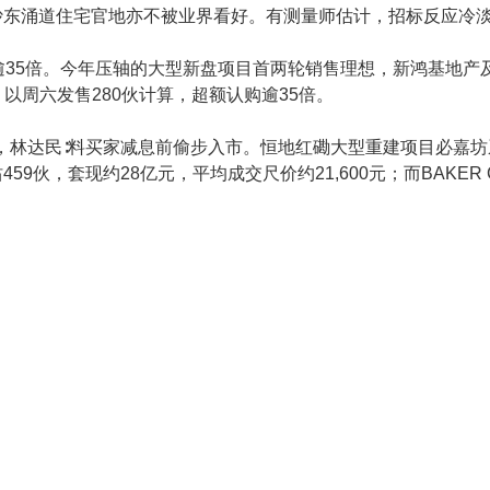
沙东涌道住宅官地亦不被业界看好。有测量师估计，招标反应冷
购逾35倍。今年压轴的大型新盘项目首两轮销售理想，新鸿基地产及
，以周六发售280伙计算，超额认购逾35倍。
8亿，林达民∶料买家减息前偷步入市。恒地红磡大型重建项目必
，套现约28亿元，平均成交尺价约21,600元；而BAKER CIR