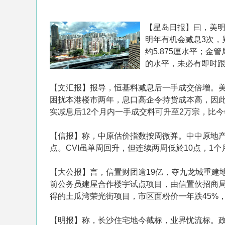
【星岛日报】曰，美明
明年有机会减息3次，
约5.875厘水平；
的水平，未必有即时
【文汇报】报导，恒基料减息后一手成交倍增。
困扰本港楼市两年，息口高企令持货成本高，因
实减息后12个月内一手成交料可升至2万宗，比
【信报】称，中原估价指数按周微弹。中中原地产研究
点。CVI虽单周回升，但连续两周低於10点，
【大公报】言， 信置财团逾19亿，夺九龙城重
前公务员建屋合作楼宇试点项目，由信置伙招商局置
得的土瓜湾荣光街项目，市区面粉价一年跌45%，
【明报】称，长沙住宅地今截标，业界忧流标。政