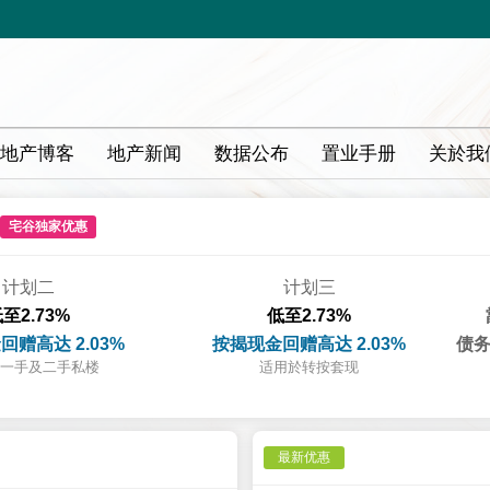
地产博客
地产新闻
数据公布
置业手册
关於我
宅谷独家优惠
计划二
计划三
至2.73%
低至2.73%
回赠高达 2.03%
按揭现金回赠高达 2.03%
债务
一手及二手私楼
适用於转按套现
最新优惠