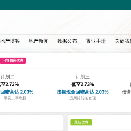
地产博客
地产新闻
数据公布
置业手册
关於我
宅谷独家优惠
计划二
计划三
至2.73%
低至2.73%
回赠高达 2.03%
按揭现金回赠高达 2.03%
债务
一手及二手私楼
适用於转按套现
最新优惠