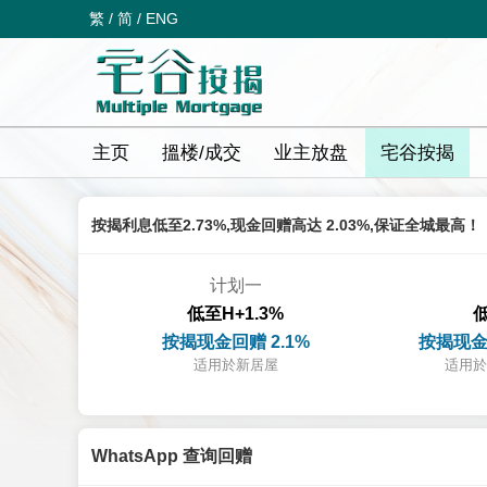
繁
/
简
/
ENG
主页
搵楼/成交
业主放盘
宅谷按揭
按揭利息低至2.73%,现金回赠高达 2.03%,保证全城最高！
计划一
低至H+1.3%
低
按揭现金回赠 2.1%
按揭现金
适用於新居屋
适用於
WhatsApp 查询回赠