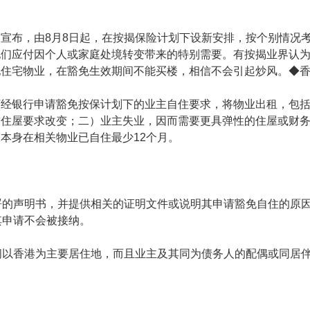
宣布，由8月8日起，在按揭保险计划下设新安排，按个别情况
他们应付因个人或家庭处境转变带来的特别需要。有按揭业界认
住宅物业，在豁免生效期间不能买楼，相信不会引起炒风。◆香
可经银行申请豁免按保计划下的业主自住要求，将物业出租，包
致住屋要求改变；二）业主失业，因而需要更具弹性的住屋或财
本身在相关物业已自住最少12个月。
署的声明书，并提供相关的证明文件或说明其申请豁免自住的原
其申请不会被接纳。
间以香港为主要居住地，而且业主及其同为债务人的配偶或同居