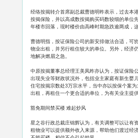
经络按揭转介首席副总裁曹德明昨表示，过去本
按揭保险，并以高成数按揭购买码数较细的单位
年楼市回落，现时楼价由高峰时期急跌逾两成，
曹德明指，按证保险公司的新安排做法合适，可
物业出租，并另行租住较大的单位。另外，经济
地解决燃眉之急。
中原按揭董事总经理王美凤昨亦认为，按证保险
出现失业等财政状况外，包括业主家庭有新生婴
住宅按揭宗数处3万宗水平，当中亦以按保个案
出租，再租住一个更合适的单位，为有关业主提
豁免期间禁买楼 难起炒风
星之谷行政总裁庄锦辉认为，有关调整可以让有
租物业可以提供额外收入来源，帮助他们渡过经
不能买楼，相信不会引起炒风。