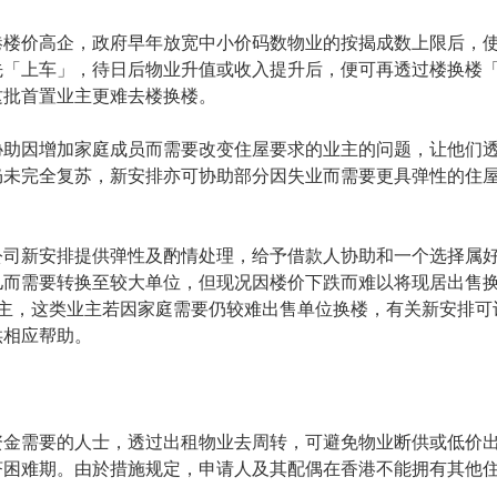
港楼价高企，政府早年放宽中小价码数物业的按揭成数上限后，
先「上车」，待日后物业升值或收入提升后，便可再透过楼换楼
这批首置业主更难去楼换楼。
协助因增加家庭成员而需要改变住屋要求的业主的问题，让他们
仍未完全复苏，新安排亦可协助部分因失业而需要更具弹性的住
公司新安排提供弹性及酌情处理，给予借款人协助和一个选择属
儿而需要转换至较大单位，但现况因楼价下跌而难以将现居出售
为主，这类业主若因家庭需要仍较难出售单位换楼，有关新安排可
供相应帮助。
资金需要的人士，透过出租物业去周转，可避免物业断供或低价
济困难期。由於措施规定，申请人及其配偶在香港不能拥有其他