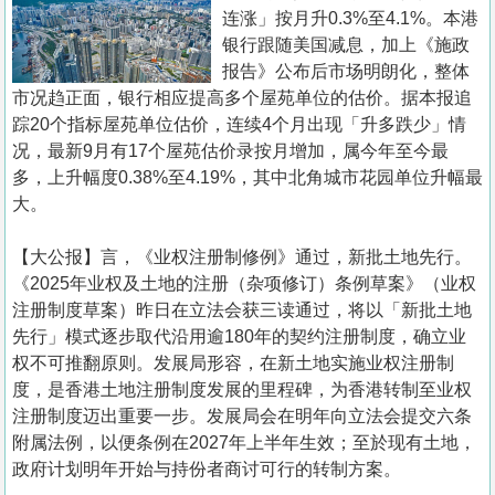
置
连涨」按月升0.3%至4.1%。本港
业
银行跟随美国减息，加上《施政
报告》公布后市场明朗化，整体
手
市况趋正面，银行相应提高多个屋苑单位的估价。据本报追
册
踪20个指标屋苑单位估价，连续4个月出现「升多跌少」情
况，最新9月有17个屋苑估价录按月增加，属今年至今最
关
多，上升幅度0.38%至4.19%，其中北角城市花园单位升幅最
於
大。
我
们
【大公报】言，《业权注册制修例》通过，新批土地先行。
《2025年业权及土地的注册（杂项修订）条例草案》（业权
注册制度草案）昨日在立法会获三读通过，将以「新批土地
先行」模式逐步取代沿用逾180年的契约注册制度，确立业
权不可推翻原则。发展局形容，在新土地实施业权注册制
度，是香港土地注册制度发展的里程碑，为香港转制至业权
注册制度迈出重要一步。发展局会在明年向立法会提交六条
附属法例，以便条例在2027年上半年生效；至於现有土地，
政府计划明年开始与持份者商讨可行的转制方案。