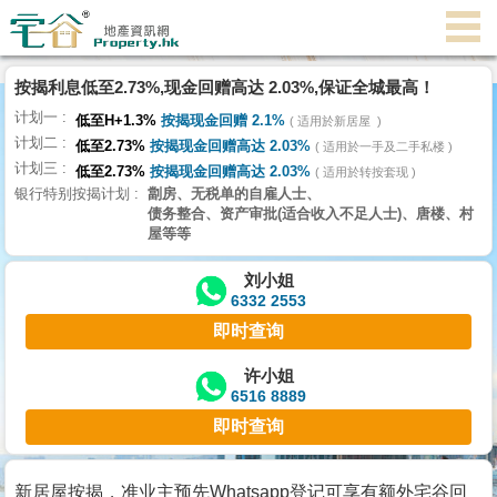
代
理
按揭利息低至2.73%,现金回赠高达 2.03%,保证全城最高！
主
计划一
页
低至H+1.3%
按揭现金回赠 2.1%
适用於新居屋
计划二
低至2.73%
按揭现金回赠高达 2.03%
适用於一手及二手私楼
计划三
搵
低至2.73%
按揭现金回赠高达 2.03%
适用於转按套现
银行特别按揭计划
劏房、无税单的自雇人士、
楼/
债务整合、资产审批(适合收入不足人士)、唐楼、村
成
屋等等
交
刘小姐
6332 2553
业
即时查询
主
放
许小姐
6516 8889
盘
即时查询
宅
谷
新居屋按揭，准业主预先Whatsapp登记可享有额外宅谷回