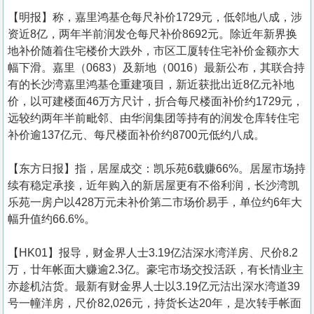
【明报】称，嘉里鸿基仓每尺补价1729元，低邻地八成，涉
资近8亿，两年半前润发仓每尺补价8692元。除近年新界换
地补价随着住宅楼价大跌外，市区工厦转住宅补价金额亦大
幅下滑。嘉里（0683）及新地（0016）最新公布，其联合持
有的长沙湾嘉里鸿基仓重建项目，新近获批出近8亿元补地
价，以可建楼面46万方尺计，折合每尺楼面补价约1729元，
远较约两年半前毗邻、由华润集团等持有的润发仓库转住宅
补价逾137亿元、每尺楼面补价约8700元低约八成。
【东方日报】指，居屋成交：凯乐苑6载赚66%。居屋市场持
续有稳定承接，近年购入的新居屋更有不俗利润，长沙湾凯
乐苑一房户以428万元未补价第二市场价易手，单位约6年大
幅升值约66.6%。
【HK01】报导，财金界人士3.19亿沽深水湾洋房、尺价8.2
万，廿年帐面大赚逾2.3亿。豪宅市场交投活跃，有长情业主
亦趁机沽货。最新有财金界人士以3.19亿元沽出深水湾道39
号一幢洋房，尺价82,026元，持货长达20年，是次转手帐面