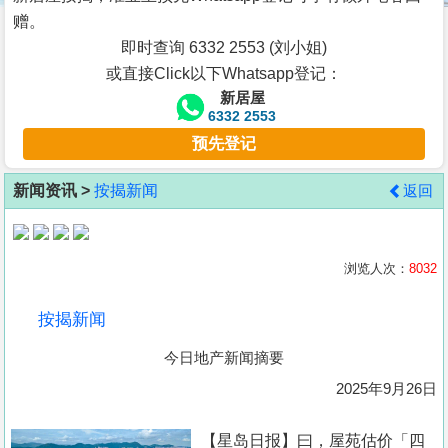
按
赠。
揭
即时查询 6332 2553 (刘小姐)
或直接Click以下Whatsapp登记：
地
新居屋
产
6332 2553
博
预先登记
客
新闻资讯 >
按揭新闻
返回
地
产
新
浏览人次：
8032
闻
按揭新闻
数
今日地产新闻摘要
据
公
2025年9月26日
布
【星岛日报】曰，屋苑估价「四