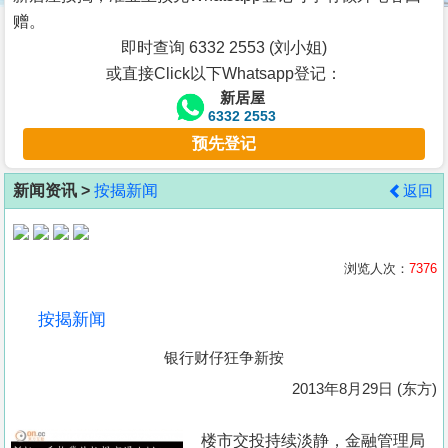
按
赠。
揭
即时查询 6332 2553 (刘小姐)
或直接Click以下Whatsapp登记：
地
新居屋
产
6332 2553
博
预先登记
客
新闻资讯 >
按揭新闻
返回
地
产
新
浏览人次：
7376
闻
按揭新闻
数
银行财仔狂争新按
据
公
2013年8月29日 (东方)
布
楼市交投持续淡静，金融管理局