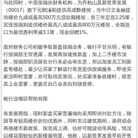
与此同时，中原按揭伙财务机构，为升柏山及新世界发展
（00017）旗下元朗溱柏提供高成数楼按，当中日立金融提
供楼价九成或最高500万元贷款额楼按，首三年定息2.25厘，
宏亚按揭则提供楼价最高八成或最高800万元楼按，全期息
口为最优惠利率减3.1厘，现金回赠1%。
面对财务公司积极争取新盘按揭业务，银行不甘示弱，有银
行按揭部主管透露，发展商加速推新盘，加上二手楼市淡
静，按揭部职员留在分行未必会有生意，所以加派员工到新
盘售楼处，最少让买家了解该行有意提供按揭服务，即使买
家没即时需要，亦可取得其资讯，於买家准备收楼时，留意
其上会需要，更扬言自己会亲自到场督师。
银行业慨叹帮助有限
有发展商指，现时新盘买家普遍倾向采用即供付款方法，除
因享有较高楼价折扣优惠外，同时关注建筑期间，港府或会
再推楼市新政策、按息或上调、估价可能波动等风险，情况
以楼花期较短的新楼最明显。他称，以新世界发展早前开售