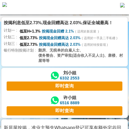
按揭利息低至2.73%,现金回赠高达 2.03%,保证全城最高！
主
计划一
页
低至H+1.3%
按揭现金回赠 2.1%
适用於新居屋
代
计划二
理
低至2.73%
按揭现金回赠高达 2.03%
适用於一手及二手私楼
计划三
搵
低至2.73%
按揭现金回赠高达 2.03%
适用於转按套现
银行特别按揭计划
劏房、无税单的自雇人士、
楼/
债务整合、资产审批(适合收入不足人士)、唐楼、村
成
屋等等
交
刘小姐
6332 2553
业
即时查询
主
放
许小姐
6516 8889
盘
即时查询
宅
谷
新居屋按揭，准业主预先Whatsapp登记可享有额外宅谷回