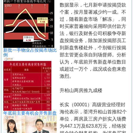
置
数据显示，七月新申请按揭贷款
业
个案，按月显著减少约一成。不
过，随着新盘市场「解冻」，同
手
时买家普遍倾向采用即供付款方
册
法，银行及财务公司积极争夺新
盘按揭业务，除加派按揭部员工
关
到新盘售楼处外，个别银行按揭
於
新批一手物业占按揭市场比
例
部主管更会亲自到场督师。分析
我
认为，年底前开售新盘单位数目
们
或超过一万个，战况或会愈来愈
激烈。
升柏山两房推九成楼
长实（00001）高级营业经理封
海伦表示，荃湾升柏山首推82个
年底前主要有机会开售新盘
单位，两房及三房户折实入场费
为447.1万及623.8万元，经络按