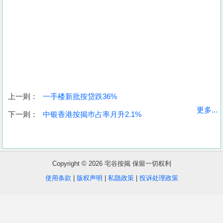
上一则：
一手楼新批按贷跌36%
收
更多...
下一则：
中银香港按揭巿占率月升2.1%
藏
楼
盘
Copyright © 2026 宅谷按揭 保留一切权利
繁
简
ENG
使用条款
|
版权声明
|
私隐政策
|
投诉处理政策
体
体