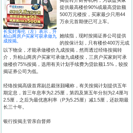
揭会转介财务机构，为该盘买家
提供最高楼价90%或最高贷款额
500万元楼按，买家最少只用44
万余元首期便已可上车。
长实封海伦（左）表示，升
她续指，现时按揭证券公司提供
柏山两房户买家可获承做九
成按揭。
的按保计划，只有楼价400万元或
以下物业，才能承做楼价九成按揭，然而透过经络按揭转
介，升柏山两房户买家可承做九成楼按，三房户买家则可承
做楼价75%按揭，选用有关计划手续费为贷款额1.5%，较按
揭证券公司为低。
经络按揭高级首席副总裁张颢曦称，有关按揭计划提供五年
期定息，首三年息率为2.25厘，第四及第五年分别为2.4厘与
2.5厘，之后为最优惠利率（P为5.25厘）减1.5厘，还款期最
长三十年。
银行按揭主管亲自督师