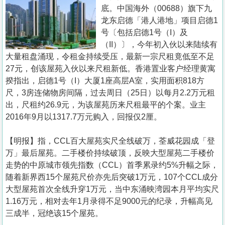
置
底。中国海外（00688）旗下九
业
龙东启德「港人港地」项目启德1
号〔包括启德1号（I）及
手
（II）〕，今年初入伙以来陆续有
册
大量租盘涌现，令租金持续受压，最新一宗尺租竟低至不足
27元，创该屋苑入伙以来尺租新低。香港置业客户经理黄寓
关
揆指出，启德1号（I）大厦1座高层A室，实用面积818方
於
尺，3房连储物房间隔，过去周日（25日）以每月2.2万元租
我
出，尺租约26.9元，为该屋苑历来尺租最平的个案。业主
们
2016年9月以1317.7万元购入，回报仅2厘。
【明报】指，CCL百大屋苑实尺全线破万，荃威花园成「登
万」最后屋苑。二手楼价持续破顶，反映大型屋苑二手楼价
走势的中原城市领先指数（CCL）首季累录约5%升幅之际，
随着新界西15个屋苑尺价亦先后突破1万元，107个CCL成分
大型屋苑首次全线升穿1万元，当中东涌映湾园本月平均实尺
1.16万元，相对去年1月录得不足9000元的纪录，升幅高见
三成半，冠绝该15个屋苑。