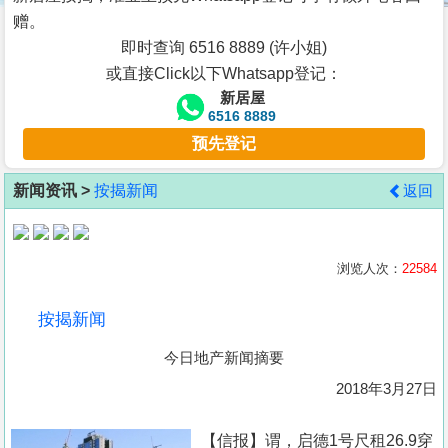
按
赠。
揭
即时查询 6516 8889 (许小姐)
或直接Click以下Whatsapp登记：
地
新居屋
产
6516 8889
博
预先登记
客
新闻资讯 >
按揭新闻
返回
地
产
新
浏览人次：
22584
闻
按揭新闻
数
今日地产新闻摘要
据
公
2018年3月27日
布
【信报】谓，启德1号尺租26.9穿