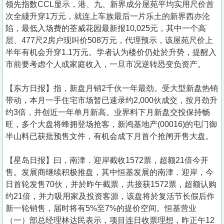
领先指数CCL显示，港、九、新界成分屋苑平均实用尺价首
次全綫升穿1万元，就连上车族最后一片乐土的新界西亦沦
陷，最低入场费的荃威花园最新报10,025元，其中一个高
层、477尺2房户现叫价508万元，代理预示，该屋苑尺价上
半年有机会升穿1.1万元。学者认为楼价仍处於升势，提醒入
市前要考虑个人或家庭收入，一旦市况逆转恐变负资产。
【东方日报】指，新盘月销2千伙一年最劲。受大型新盘热销
带动，本月一手住宅市场暂已速录约2,000伙成交，按月劲升
约3倍，并创近一年单月新高。业界料下月新盘交投保持畅
旺，多个大盘将蜂拥登场抢客，新鸿基地产(00016)的屯门御
半山料已获批预售文件，有机会成下月首个抢闸开售大盘。
【星岛日报】曰，南津．迎岸截收1572票，超额21倍今开
售。发展商继续积极推盘，其中恒基发展的南津．迎岸，今
日首轮发售70伙，并於昨午截票，共接获1572票，超额认购
约21倍，并力吸用家及投资客源，该盘将於复活节长假后作
新一轮销售，届时将有5%至7%的提价空间。恒基营业
（一）部总经理林达民表示，项目连日收票理想，昨正午12