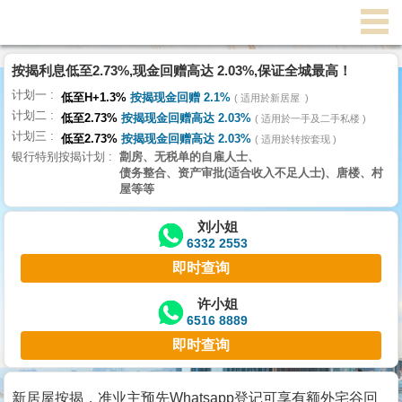
代
理
按揭利息低至2.73%,现金回赠高达 2.03%,保证全城最高！
主
计划一
页
低至H+1.3%
按揭现金回赠 2.1%
适用於新居屋
计划二
低至2.73%
按揭现金回赠高达 2.03%
适用於一手及二手私楼
计划三
搵
低至2.73%
按揭现金回赠高达 2.03%
适用於转按套现
银行特别按揭计划
劏房、无税单的自雇人士、
楼/
债务整合、资产审批(适合收入不足人士)、唐楼、村
成
屋等等
交
刘小姐
6332 2553
业
即时查询
主
放
许小姐
6516 8889
盘
即时查询
宅
谷
新居屋按揭，准业主预先Whatsapp登记可享有额外宅谷回