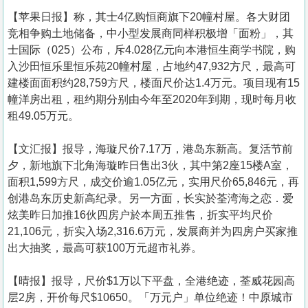
【苹果日报】称，其士4亿购恒商旗下20幢村屋。各大财团
竞相争购土地储备，中小型发展商同样积极增「面粉」，其
士国际（025）公布，斥4.028亿元向本港恒生商学书院，购
入沙田恒乐里恒乐苑20幢村屋，占地约47,932方尺，最高可
建楼面面积约28,759方尺，楼面尺价达1.4万元。项目现有15
幢洋房出租，租约期分别由今年至2020年到期，现时每月收
租49.05万元。
【文汇报】报导，海璇尺价7.17万，港岛东新高。复活节前
夕，新地旗下北角海璇昨日售出3伙，其中第2座15楼A室，
面积1,599方尺，成交价逾1.05亿元，实用尺价65,846元，再
创港岛东历史新高纪录。另一方面，长实於荃湾海之恋．爱
炫美昨日加推16伙四房户於本周五推售，折实平均尺价
21,106元，折实入场2,316.6万元，发展商并为四房户买家推
出大抽奖，最高可获100万元超市礼券。
【晴报】报导，尺价$1万以下平盘，全港绝迹，荃威花园高
层2房，开价每尺$10650。「万元户」单位绝迹！中原城市