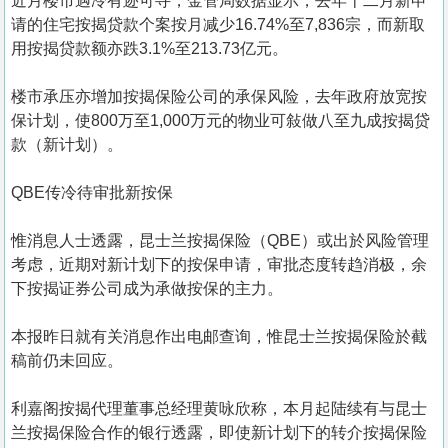
近月楼市遇冷有迹可寻，金管局数据显示，去年十二月新申
请的住宅按揭贷款个案按月减少16.74%至7,836宗，而新取
用按揭贷款额亦跌3.1%至213.73亿元。
楼市承压亦增加按揭保险公司的承保风险，去年政府放宽按
保计划，使800万至1,000万元的物业可敍做八至九成按揭贷
款（新计划）。
QBE传冷待审批新按保
惟消息人士透露，昆士兰按揭保险（QBE）或出於风险管理
考虑，近期对新计划下的按保申请，审批态度转趋消极，余
下按揭证券公司成为承做按保的主力。
本报昨日就有关消息作出电邮查询，惟昆士兰按揭保险於截
稿前仍未回应。
利嘉阁按揭代理董事总经理黄咏欣称，本月起陆续有与昆士
兰按揭保险合作的银行透露，即使新计划下的转介按揭保险