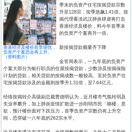
置
季末的负资产住宅按揭贷款宗数
业
升至128宗，按季急飙1.41倍。按
揭代理看淡武汉肺炎肆虐将打击
手
香港经济及楼价，料今年首季末
册
的负资产个案再升一倍。
关
香港经济及楼价前景堪忧，
新按揭贷款额量齐下降
於
负资产个案恐会再上升。
（资料图片）
我
金管局表示，一九年底的负资产
们
个案大部分为银行职员的住屋按揭贷款，少数涉及按揭保险
计划的贷款，相关贷款的按揭成数一般较高。至於负资产住
宅按揭贷款涉及的金额则按季升1.31倍，至7.64亿元。
经络按揭转介高级副总裁曹德明认为，近月楼市气氛转弱及
失业率攀升，加上肺炎疫情扩散进一步削弱市民「睇楼」意
欲，预计楼价面对下跌压力，首季负资产宗数仍有上升空
间，恐突破一八年底的262宗水平。