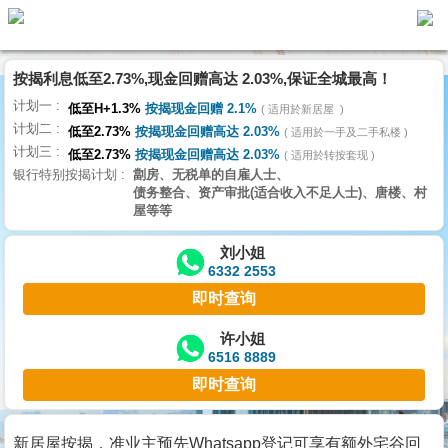
按揭利息低至2.73%,现金回赠高达 2.03%,保证全城最高！
主
计划一
页
低至H+1.3%
按揭现金回赠 2.1%
适用於新居屋
代
计划二
理
低至2.73%
按揭现金回赠高达 2.03%
适用於一手及二手私楼
计划三
搵
低至2.73%
按揭现金回赠高达 2.03%
适用於转按套现
银行特别按揭计划
劏房、无税单的自雇人士、
楼/
债务整合、资产审批(适合收入不足人士)、唐楼、村
成
屋等等
交
刘小姐
6332 2553
业
即时查询
主
放
许小姐
6516 8889
盘
即时查询
宅
谷
新居屋按揭，准业主预先Whatsapp登记可享有额外宅谷回