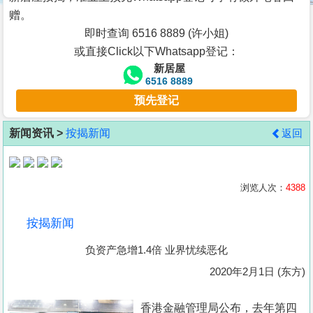
按
赠。
揭
即时查询 6516 8889 (许小姐)
或直接Click以下Whatsapp登记：
地
新居屋
产
6516 8889
博
预先登记
客
新闻资讯 >
按揭新闻
返回
地
产
新
浏览人次：
4388
闻
按揭新闻
数
负资产急增1.4倍 业界忧续恶化
据
公
2020年2月1日 (东方)
布
香港金融管理局公布，去年第四