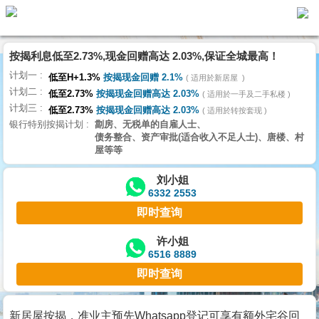
按揭利息低至2.73%,现金回赠高达 2.03%,保证全城最高！
主
计划一
页
低至H+1.3%
按揭现金回赠 2.1%
适用於新居屋
代
计划二
理
低至2.73%
按揭现金回赠高达 2.03%
适用於一手及二手私楼
计划三
搵
低至2.73%
按揭现金回赠高达 2.03%
适用於转按套现
银行特别按揭计划
劏房、无税单的自雇人士、
楼/
债务整合、资产审批(适合收入不足人士)、唐楼、村
成
屋等等
交
刘小姐
6332 2553
业
即时查询
主
放
许小姐
6516 8889
盘
即时查询
宅
谷
新居屋按揭，准业主预先Whatsapp登记可享有额外宅谷回