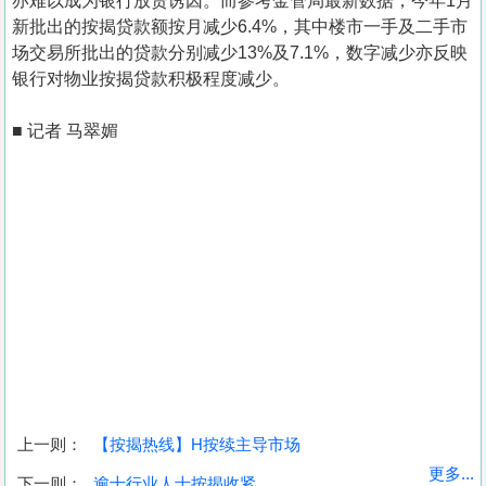
亦难以成为银行放贷诱因。而参考金管局最新数据，今年1月
新批出的按揭贷款额按月减少6.4%，其中楼市一手及二手市
场交易所批出的贷款分别减少13%及7.1%，数字减少亦反映
银行对物业按揭贷款积极程度减少。
■ 记者 马翠媚
上一则：
【按揭热线】H按续主导市场
收
更多...
下一则：
逾十行业人士按揭收紧