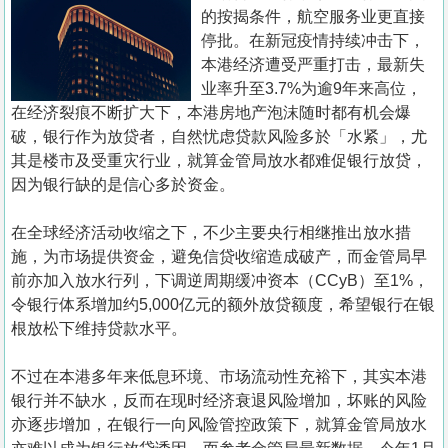
置
的按揭条件，航空服务业更直接
业
停批。在新冠疫情持续冲击下，
本港经济遭受严重打击，最新失
手
业率升至3.7%为逾9年来高位，
册
在经济裂痕不断扩大下，本港房地产泡沫随时都有机会爆
破，银行作为放贷者，自然忧虑贷款风险多於「水紧」，尤
关
其是楼市及受重灾行业，就算金管局放水都难促银行放贷，
於
因为银行缺的是信心多於资金。
我
们
在全球经济活动收缩之下，不少主要央行相继推出放水措
施，为市场提供资金，避免信贷收缩造成破产，而金管局早
前亦加入放水行列，下调逆周期缓冲资本（CCyB）至1%，
令银行体系增加约5,000亿元的额外放贷额度，希望银行在银
根放松下维持贷款水平。
不过在本港多年来低息环境、市场流动性充裕下，其实本港
银行并不缺水，反而在现时经济衰退风险增加，坏账的风险
亦逐步增加，在银行一向风险管控政策下，就算金管局放水