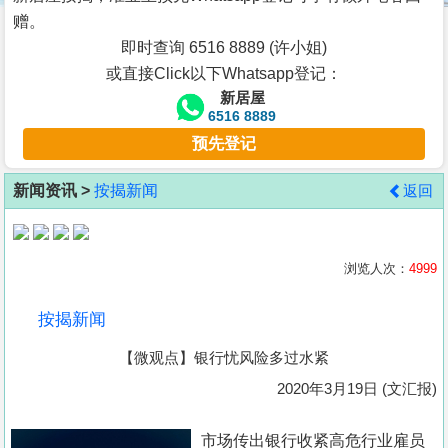
按
赠。
揭
即时查询 6516 8889 (许小姐)
或直接Click以下Whatsapp登记：
地
新居屋
产
6516 8889
博
预先登记
客
新闻资讯 >
按揭新闻
返回
地
产
新
浏览人次：
4999
闻
按揭新闻
数
【微观点】银行忧风险多过水紧
据
公
2020年3月19日 (文汇报)
布
市场传出银行收紧高危行业雇员