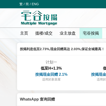
繁
/
简
/
ENG
主页
搵楼/成交
业主放盘
宅谷按揭
按揭利息低至2.73%,现金回赠高达 2.03%,保证全城最高！
计划一
低至H+1.3%
低
按揭现金回赠 2.1%
按揭现金
适用於新居屋
适用於
WhatsApp 查询回赠