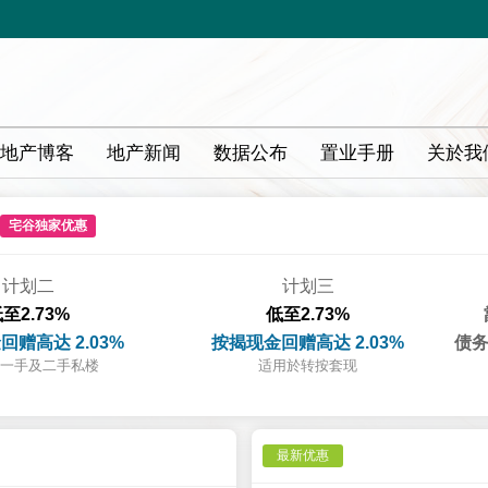
地产博客
地产新闻
数据公布
置业手册
关於我
宅谷独家优惠
计划二
计划三
至2.73%
低至2.73%
回赠高达 2.03%
按揭现金回赠高达 2.03%
债务
一手及二手私楼
适用於转按套现
最新优惠