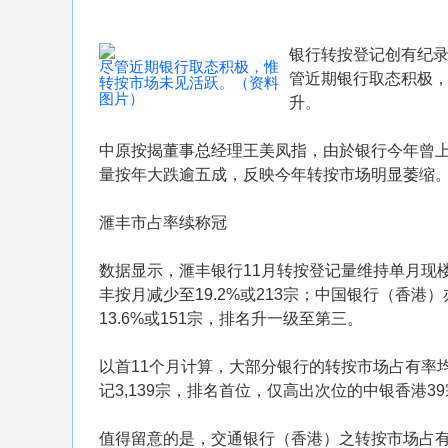
银行转按登记创有纪录
尽管近期银行取态积极，惟
管近期银行取态积极
转按市场未见活跃。（资料
图片）
升。
中原按揭董事总经理王美凤指，由於银行今年曾上
量按年大跌逾五成，反映今年转按市场明显萎缩
滙丰市占率续称冠
数据显示，滙丰银行11月转按登记量维持单月现楼
丰按月减少至19.2%或213宗；中国银行（香港）
13.6%或151宗，排名升一级至第三。
以首11个月计算，大部分银行的转按市场占有率均
记3,139宗，排名首位，仅高出次位的中银香港3
值得留意的是，交通银行（香港）之转按市场占有