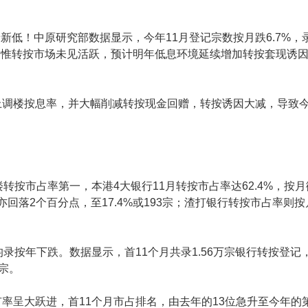
新低！中原研究部数据显示，今年11月登记宗数按月跌6.7%，录
，惟转按市场未见活跃，预计明年低息环境延续增加转按套现诱
调楼按息率，并大幅削减转按现金回赠，转按诱因大减，导致今
。
转按市占率第一，本港4大银行11月转按市占率达62.4%，按月
亦回落2个百分点，至17.4%或193宗；渣打银行转按市占率则按
录按年下跌。数据显示，首11个月共录1.56万宗银行转按登
9宗。
率呈大跃进，首11个月市占排名，由去年的13位急升至今年的