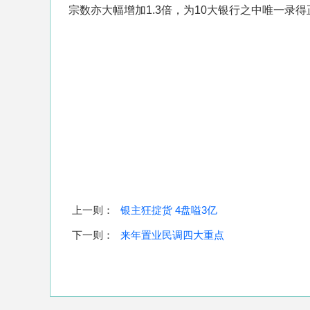
宗数亦大幅增加1.3倍，为10大银行之中唯一录
上一则：
银主狂掟货 4盘嗌3亿
下一则：
来年置业民调四大重点