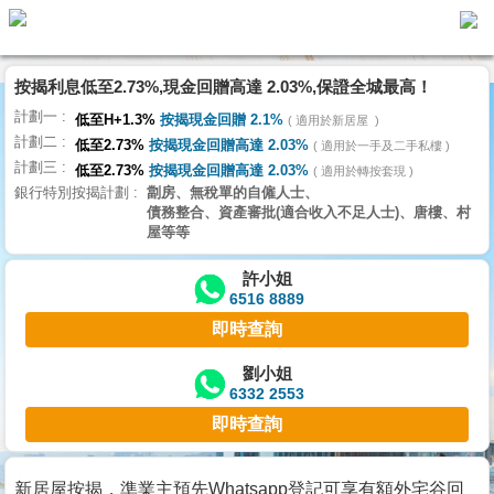
按揭利息低至2.73%,現金回贈高達 2.03%,保證全城最高！
主
計劃一
頁
低至H+1.3%
按揭現金回贈 2.1%
適用於新居屋
代
計劃二
理
低至2.73%
按揭現金回贈高達 2.03%
適用於一手及二手私樓
計劃三
搵
低至2.73%
按揭現金回贈高達 2.03%
適用於轉按套現
銀行特別按揭計劃
劏房、無稅單的自僱人士、
樓/
債務整合、資產審批(適合收入不足人士)、唐樓、村
成
屋等等
交
許小姐
6516 8889
業
即時查詢
主
放
劉小姐
6332 2553
盤
即時查詢
宅
谷
新居屋按揭，準業主預先Whatsapp登記可享有額外宅谷回