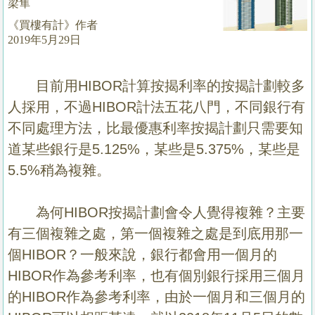
梁隼
置
《買樓有計》作者
業
2019年5月29日
手
冊
目前用HIBOR計算按揭利率的按揭計劃較多
關
人採用，不過HIBOR計法五花八門，不同銀行有
於
不同處理方法，比最優惠利率按揭計劃只需要知
我
道某些銀行是5.125%，某些是5.375%，某些是
們
5.5%稍為複雜。
為何HIBOR按揭計劃會令人覺得複雜？主要
有三個複雜之處，第一個複雜之處是到底用那一
個HIBOR？一般來說，銀行都會用一個月的
HIBOR作為參考利率，也有個別銀行採用三個月
的HIBOR作為參考利率，由於一個月和三個月的