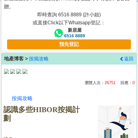
按
贈。
揭
即時查詢 6516 8889 (許小姐)
或直接Click以下Whatsapp登記：
地
新居屋
產
6516 8889
博
預先登記
客
地產博客 >
按揭攻略
返回
地
產
新
瀏覽人次：
26751
回應：
0
聞
按揭攻略
數
認識多些HIBOR按揭計
據
劃
公
佈