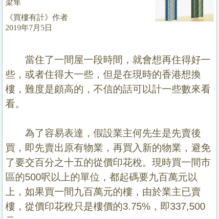
梁隼
置
《買樓有計》作者
業
2019年7月5日
手
冊
當住了一間屋一段時間，就會想再住得好一
關
些，或者住得大一些，但是在現時的香港想換
於
樓，難度是頗高的，不信的話可以計一些數來看
我
看。
們
為了容易表達，假設業主何先生是先賣後
買，即先賣出原有物業，再買入新的物業，避免
了要交百分之十五的從價印花稅。現時買一間市
區的500呎以上的單位，都起碼要九百萬元以
上，如果買一間九百萬元的樓，由於業主已賣
樓，從價印花稅只是樓價的3.75%，即337,500