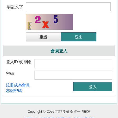
驗証文字
會員登入
登入ID 或 網名
密碼
收
註冊成為會員
藏
忘記密碼
樓
盤
Copyright © 2026 宅谷按揭 保留一切權利
繁
简
ENG