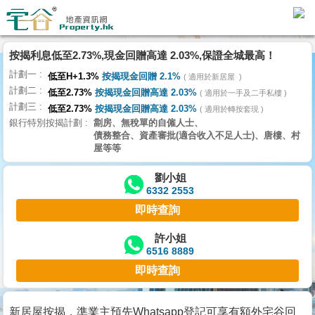
代
理
按揭利息低至2.73%,現金回贈高達 2.03%,保證全城最高！
主
計劃一
頁
低至H+1.3%
按揭現金回贈 2.1%
適用於新居屋
計劃二
低至2.73%
按揭現金回贈高達 2.03%
適用於一手及二手私樓
計劃三
搵
低至2.73%
按揭現金回贈高達 2.03%
適用於轉按套現
銀行特別按揭計劃
劏房、無稅單的自僱人士、
樓/
債務整合、資產審批(適合收入不足人士)、唐樓、村
成
屋等等
交
劉小姐
6332 2553
業
即時查詢
主
放
許小姐
6516 8889
盤
即時查詢
宅
谷
新居屋按揭，準業主預先Whatsapp登記可享有額外宅谷回