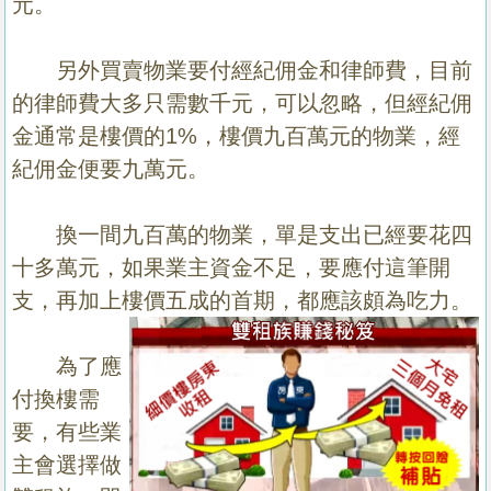
元。
另外買賣物業要付經紀佣金和律師費，目前
的律師費大多只需數千元，可以忽略，但經紀佣
金通常是樓價的1%，樓價九百萬元的物業，經
紀佣金便要九萬元。
換一間九百萬的物業，單是支出已經要花四
十多萬元，如果業主資金不足，要應付這筆開
支，再加上樓價五成的首期，都應該頗為吃力。
為了應
付換樓需
要，有些業
主會選擇做