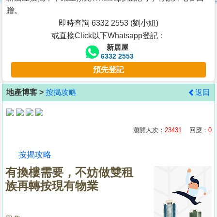
按
贈。
揭
即時查詢 6332 2553 (劉小姐)
或直接Click以下Whatsapp登記：
地
新居屋
產
6332 2553
博
預先登記
客
地產博客 >
按揭攻略
返回
地
產
新
瀏覽人次：
23431
回應：
0
聞
按揭攻略
數
有換樓需要，不妨做雙租
據
族再轉按現有物業
公
佈