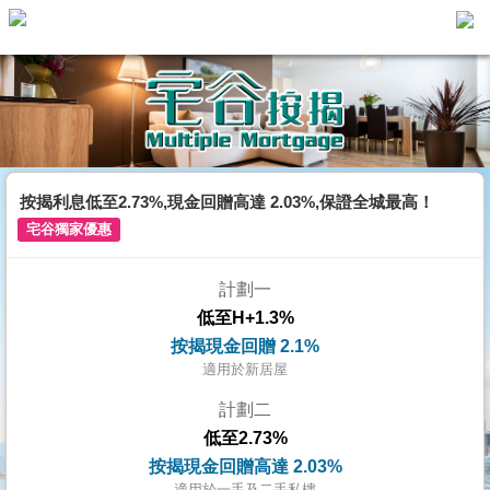
主
頁
代
理
搵
樓/
按揭利息低至2.73%,現金回贈高達 2.03%,保證全城最高！
成
宅谷獨家優惠
交
計劃一
業
低至H+1.3%
主
按揭現金回贈 2.1%
放
適用於新居屋
盤
計劃二
低至2.73%
宅
按揭現金回贈高達 2.03%
谷
適用於一手及二手私樓