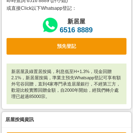
即時查詢 6516 8889 (許小姐)
或直接Click以下Whatsapp登記：
新居屋
6516 8889
預先登記
新居屋及綠置居按揭，利息低至H+1.3%，現金回贈
2.1%，新居屋按揭，準業主預先Whatsapp登記可享有額
外宅谷回贈，直到4家專門承造居屋銀行，不經第三方，
歡迎比較實際回贈金額，自2000年開始，經我們轉介處
理已超過85000宗。
居屋按揭資訊