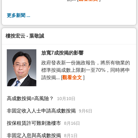
更多新聞 ...
樓按宏云 - 葉敬誠
放寬7成按揭的影響
政府發表新一份施政報告，將所有物業的
標準按揭成數上限劃一至70%，同時將申
請按揭... [
觀看全文
]
高成數按揭=高風險？
10月10日
非固定收入人士申請高成數按揭
9月6日
按保租賃許可難刺激樓市
8月16日
非固定入息與高成數按揭
8月1日