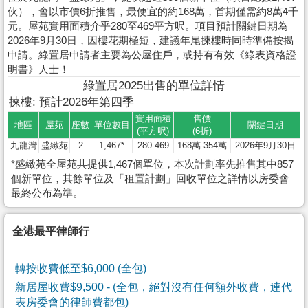
伙），會以市價6折推售，最便宜的約168萬，首期僅需約8萬4千
元。屋苑實用面積介乎280至469平方呎。項目預計關鍵日期為
2026年9月30日，因樓花期極短，建議年尾揀樓時同時準備按揭
申請。綠置居申請者主要為公屋住戶，或持有有效《綠表資格證
明書》人士！
綠置居2025出售的單位詳情
揀樓: 預計2026年第四季
實用面積
售價
地區
屋苑
座數
單位數目
關鍵日期
(平方呎)
(6折)
九龍灣
盛緻苑
2
1,467*
280-469
168萬-354萬
2026年9月30日
*盛緻苑全屋苑共提供1,467個單位，本次計劃率先推售其中857
個新單位，其餘單位及「租置計劃」回收單位之詳情以房委會
最終公布為準。
全港最平律師行
轉按收費低至$6,000 (全包)
新居屋收費$9,500
- (全包，絕對沒有任何額外收費，連代
表房委會的律師費都包)