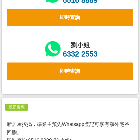
6516 8889
置
業
即時查詢
手
冊
關
劉小姐
於
6332 2553
我
們
即時查詢
最新優惠
新居屋按揭，準業主預先Whatsapp登記可享有額外宅谷
回贈。