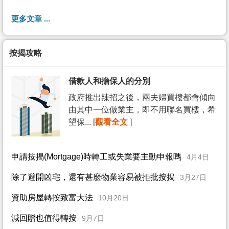
更多文章 ...
按揭攻略
借款人和擔保人的分別
政府推出辣招之後，兩夫婦買樓都會傾向
由其中一位做業主，即不用聯名買樓，希
望保... [
觀看全文
]
申請按揭(Mortgage)時轉工或失業要主動申報嗎
4月4日
除了避開凶宅，還有甚麼物業容易被拒批按揭
3月27日
資助房屋轉按致富大法
10月20日
減回贈也值得轉按
9月7日