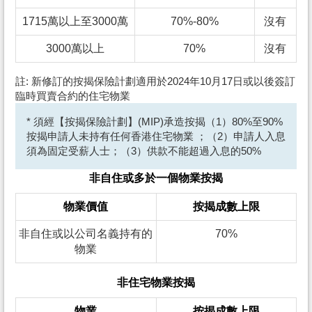
1715萬以上至3000萬
70%-80%
沒有
3000萬以上
70%
沒有
註: 新修訂的按揭保險計劃適用於2024年10月17日或以後簽訂
臨時買賣合約的住宅物業
* 須經【按揭保險計劃】(MIP)承造按揭（1）80%至90%
按揭申請人未持有任何香港住宅物業 ；（2）申請人入息
須為固定受薪人士；（3）供款不能超過入息的50%
非自住或多於一個物業按揭
物業價值
按揭成數上限
非自住或以公司名義持有的
70%
物業
非住宅物業按揭
物業
按揭成數上限