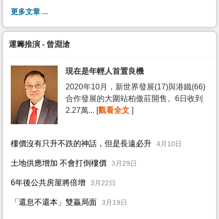
更多文章 ...
運籌推演 - 曾淵滄
現在是年輕人首置良機
2020年10月，新世界發展(17)與港鐵(66)
合作發展的大圍站柏傲莊開售。6日收到
2.27萬... [
觀看全文
]
樓價沒有只升不跌的神話，但是長遠必升
4月10日
土地供應增加 不會打倒樓價
3月29日
6年後公共房屋將倍增
3月22日
「還息不還本」雙贏局面
3月19日