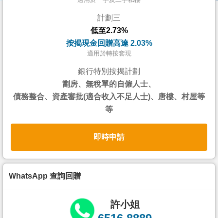
按
計劃三
揭
低至2.73%
地
按揭現金回贈高達 2.03%
產
適用於轉按套現
博
銀行特別按揭計劃
客
劏房、無稅單的自僱人士、
債務整合、資產審批(適合收入不足人士)、唐樓、村屋等
地
等
產
新
即時申請
聞
數
據
WhatsApp 查詢回贈
公
佈
許小姐