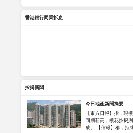
香港銀行同業拆息
按揭新聞
今日地產新聞摘要
【東方日報】指，現樓
同期新高；樓花按揭則
成。 【信報】稱，持牌代理