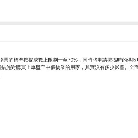
物業的標準按揭成數上限劃一至70%，同時將申請按揭時的供款
 新措施對購買上車盤至中價物業的用家，其實沒有多少影響。全面
]