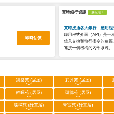
實時銀行資訊
最新資訊
實時接通各大銀行「應用程
應用程式介面（API）是
即時估價
信息交換和執行指令的途徑。
連接一個機構的内部系統。
凱樂苑 (居屋)
彩興苑 (居屋)
錦暉苑 (居屋)
凱德苑 (居屋)
蝶翠苑 (綠置居)
青富苑 (綠置居)