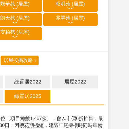
驥華苑 (居屋)
昭明苑 (居屋)
朗天苑 (居屋)
兆翠苑 (居屋)
安柏苑 (居屋)
居屋按揭攻略
綠置居2022
居屋2022
綠置居2025
位（項目總數1,467伙），會以市價6折推售，最
9月30日，因樓花期極短，建議年尾揀樓時同時準備