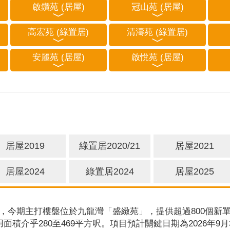
啟鑽苑 (居屋)
冠山苑 (居屋)
高宏苑 (綠置居)
清濤苑 (綠置居)
安麗苑 (居屋)
啟悅苑 (居屋)
居屋2019
綠置居2020/21
居屋2021
居屋2024
綠置居2024
居屋2025
，今期主打樓盤位於九龍灣「盛緻苑」，提供超過800個新單
用面積介乎280至469平方呎。項目預計關鍵日期為2026年