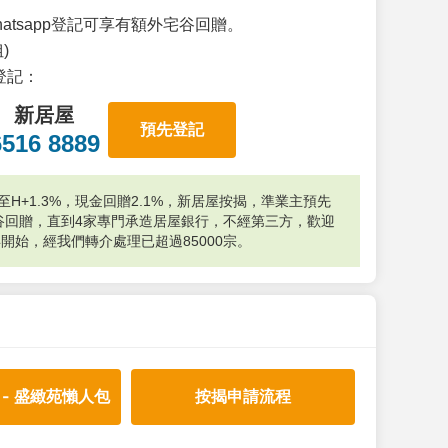
atsapp登記可享有額外宅谷回贈。
)
p登記：
新居屋
預先登記
6516 8889
H+1.3%，現金回贈2.1%，新居屋按揭，準業主預先
外宅谷回贈，直到4家專門承造居屋銀行，不經第三方，歡迎
年開始，經我們轉介處理已超過85000宗。
 - 盛緻苑懶人包
按揭申請流程