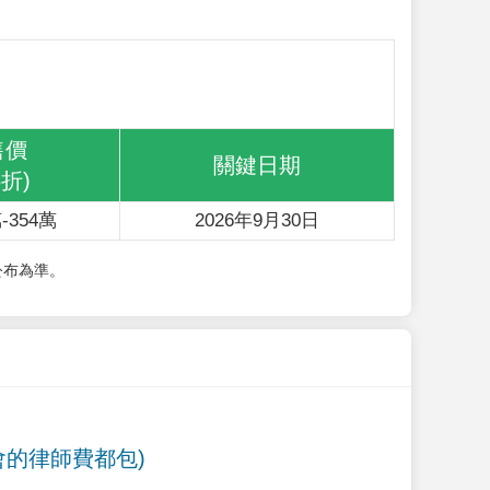
售價
關鍵日期
6折)
-354萬
2026年9月30日
公布為準。
會的律師費都包)