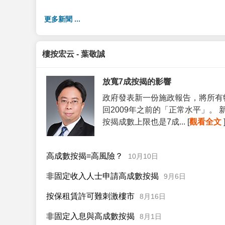
更多新聞 ...
樓按宏云 - 葉敬誠
放寬7成按揭的影響
政府發表新一份施政報告，將所有
回2009年之前的「正常水平」。
按揭成數上限也是7成... [
觀看全文
高成數按揭=高風險？
10月10日
非固定收入人士申請高成數按揭
9月6日
按保租賃許可難刺激樓市
8月16日
非固定入息與高成數按揭
8月1日