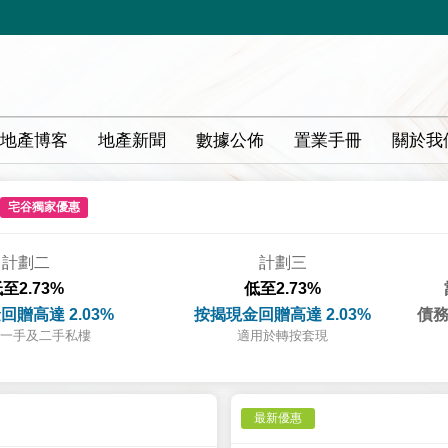
地產博客
地產新聞
數據公佈
置業手冊
關於我
宅谷獨家優惠
計劃二
計劃三
至2.73%
低至2.73%
回贈高達 2.03%
按揭現金回贈高達 2.03%
債務
一手及二手私樓
適用於轉按套現
最新優惠