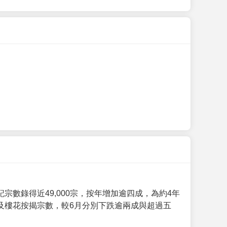
數錄得近49,000宗，按年增加逾四成，為約4年
及樓花按揭宗數，較6月分別下跌逾兩成與超過五