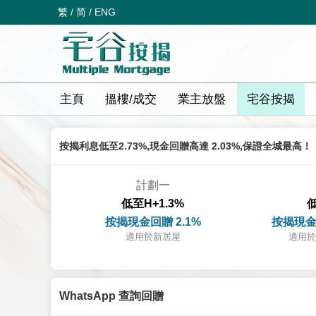
繁
/
简
/
ENG
主頁
搵樓/成交
業主放盤
宅谷按揭
按揭利息低至2.73%,現金回贈高達 2.03%,保證全城最高！
計劃一
低至H+1.3%
低
按揭現金回贈 2.1%
按揭現金
適用於新居屋
適用於
WhatsApp 查詢回贈