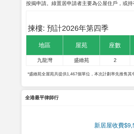
按揭申請。綠置居申請者主要為公屋住戶，或持
揀樓: 預計2026年第四季
地區
屋苑
座數
九龍灣
盛緻苑
2
*盛緻苑全屋苑共提供1,467個單位，本次計劃率先推售
全港最平律師行
新居屋收費$9,5