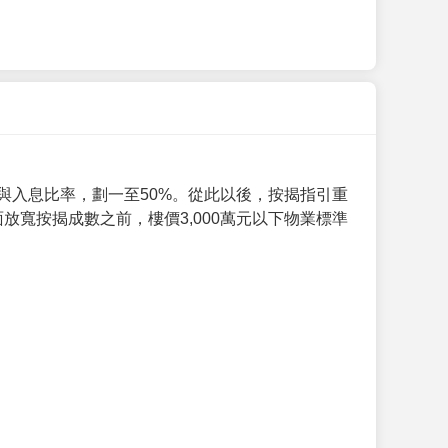
與入息比率，劃一至50%。從此以後，按揭指引重
放寬按揭成數之前，樓價3,000萬元以下物業標準