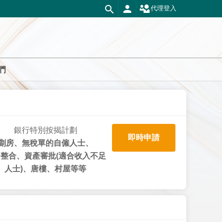
代理登入
們
銀行特別按揭計劃
即時申請
劏房、無稅單的自僱人士、
整合、資產審批(適合收入不足
人士)、唐樓、村屋等等