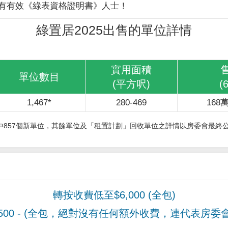
有有效《綠表資格證明書》人士！
綠置居2025出售的單位詳情
實用面積
單位數目
(平方呎)
(
1,467*
280-469
168萬
其中857個新單位，其餘單位及「租置計劃」回收單位之詳情以房委會最終
轉按收費低至$6,000 (全包)
00
- (全包，絕對沒有任何額外收費，連代表房委