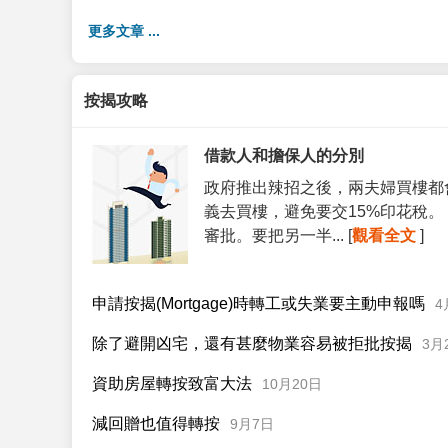
更多文章 ...
按揭攻略
借款人和擔保人的分別
政府推出辣招之後，兩夫婦買樓都
義去買樓，避免要交15%印花稅
審批。要把另一半... [
觀看全文
]
申請按揭(Mortgage)時轉工或失業要主動申報嗎
4
除了避開凶宅，還有甚麼物業容易被拒批按揭
3月
資助房屋轉按致富大法
10月20日
減回贈也值得轉按
9月7日