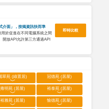
式介面」，按揭資訊快而準
即時比較
一種用於促進在不同電腦系統之間
開放API允許第三方通過API
麗翠苑 (綠置居)
冠德苑 (居屋)
雍明苑 (居屋)
裕泰苑 (居屋)
裕雅苑 (居屋)
愉德苑 (居屋)