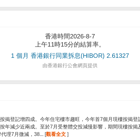
香港時間2026-8-7
上午11時15分的結算率。
1 個月 香港銀行同業拆息(HIBOR) 2.61327
由香港銀行公會網頁提供
按揭登記增四成。今年住宅樓市趨旺，今年首7個月現樓按揭登記宗
按年減少近兩成。至於7月受整體交投減慢影響，期間現樓按揭
7月微減，38... [
觀看全文
]