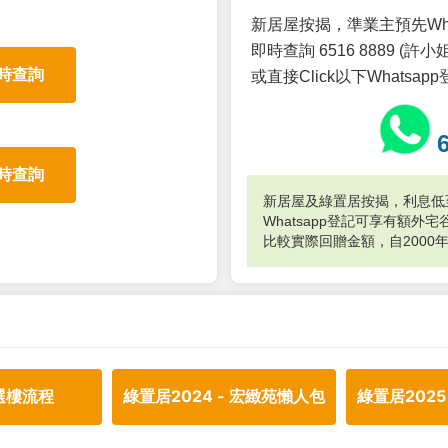
新居屋按揭，準業主預先Wh
即時查詢 6516 8889 (許小姐
時查詢
或直接Click以下Whatsap
時查詢
新居屋及綠置居按揭，利息低至
Whatsapp登記可享有額
比較實際回贈金額，自2000
選樓流程
綠置居2024 - 宏緻苑懶人包
綠置居2025