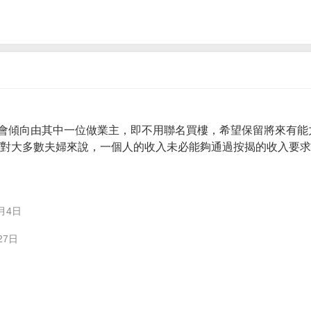
會傾向由其中一位做業主，即不用聯名買樓，希望保留將來有能
。 對大多數夫婦來說，一個人的收入未必能夠通過按揭的收入要
月4日
27日