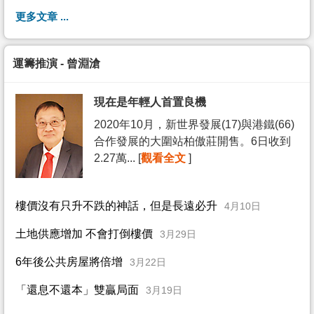
更多文章 ...
運籌推演 - 曾淵滄
現在是年輕人首置良機
2020年10月，新世界發展(17)與港鐵(66)
合作發展的大圍站柏傲莊開售。6日收到
2.27萬... [
觀看全文
]
樓價沒有只升不跌的神話，但是長遠必升
4月10日
土地供應增加 不會打倒樓價
3月29日
6年後公共房屋將倍增
3月22日
「還息不還本」雙贏局面
3月19日