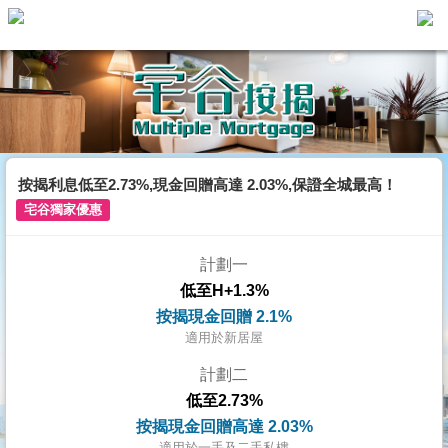
主
頁
代
理
搵
樓/
按揭利息低至2.73%,現金回贈高達 2.03%,保證全城最高！
成
宅谷獨家優惠
交
計劃一
業
低至H+1.3%
主
按揭現金回贈 2.1%
放
適用於新居屋
盤
計劃二
低至2.73%
宅
按揭現金回贈高達 2.03%
谷
適用於一手及二手私樓