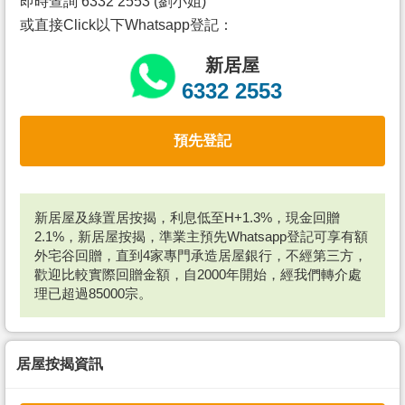
即時查詢 6332 2553 (劉小姐)
或直接Click以下Whatsapp登記：
新居屋
6332 2553
預先登記
新居屋及綠置居按揭，利息低至H+1.3%，現金回贈
2.1%，新居屋按揭，準業主預先Whatsapp登記可享有額
外宅谷回贈，直到4家專門承造居屋銀行，不經第三方，
歡迎比較實際回贈金額，自2000年開始，經我們轉介處
理已超過85000宗。
居屋按揭資訊