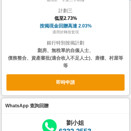
按
計劃三
揭
低至2.73%
地
按揭現金回贈高達 2.03%
產
適用於轉按套現
博
銀行特別按揭計劃
客
劏房、無稅單的自僱人士、
債務整合、資產審批(適合收入不足人士)、唐樓、村屋等
地
等
產
新
即時申請
聞
數
據
WhatsApp 查詢回贈
公
佈
劉小姐