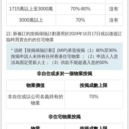
1715萬以上至3000萬
70%-80%
沒有
3000萬以上
70%
沒有
註: 新修訂的按揭保險計劃適用於2024年10月17日或以後簽訂
臨時買賣合約的住宅物業
* 須經【按揭保險計劃】(MIP)承造按揭（1）80%至90%
按揭申請人未持有任何香港住宅物業 ；（2）申請人入息
須為固定受薪人士；（3）供款不能超過入息的50%
非自住或多於一個物業按揭
物業價值
按揭成數上限
非自住或以公司名義持有的
70%
物業
非住宅物業按揭
物業
按揭成數上限