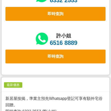
6332 2553
置
業
即時查詢
手
冊
關
許小姐
於
6516 8889
我
們
即時查詢
最新優惠
新居屋按揭，準業主預先Whatsapp登記可享有額外宅谷
回贈。