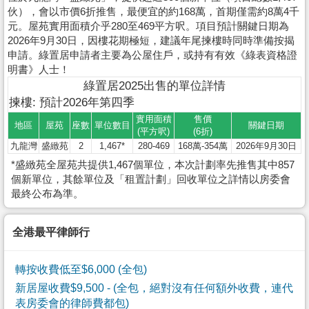
伙），會以市價6折推售，最便宜的約168萬，首期僅需約8萬4千
元。屋苑實用面積介乎280至469平方呎。項目預計關鍵日期為
2026年9月30日，因樓花期極短，建議年尾揀樓時同時準備按揭
申請。綠置居申請者主要為公屋住戶，或持有有效《綠表資格證
明書》人士！
綠置居2025出售的單位詳情
揀樓: 預計2026年第四季
實用面積
售價
地區
屋苑
座數
單位數目
關鍵日期
(平方呎)
(6折)
九龍灣
盛緻苑
2
1,467*
280-469
168萬-354萬
2026年9月30日
*盛緻苑全屋苑共提供1,467個單位，本次計劃率先推售其中857
個新單位，其餘單位及「租置計劃」回收單位之詳情以房委會
最終公布為準。
全港最平律師行
轉按收費低至$6,000 (全包)
新居屋收費$9,500
- (全包，絕對沒有任何額外收費，連代
表房委會的律師費都包)