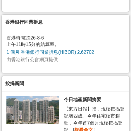
香港銀行同業拆息
香港時間2026-8-6
上午11時15分的結算率。
1 個月 香港銀行同業拆息(HIBOR) 2.62702
由香港銀行公會網頁提供
按揭新聞
今日地產新聞摘要
【東方日報】指，現樓按揭登
記增四成。今年住宅樓市趨
旺，今年首7個月現樓按揭登
記... [
觀看全文
]