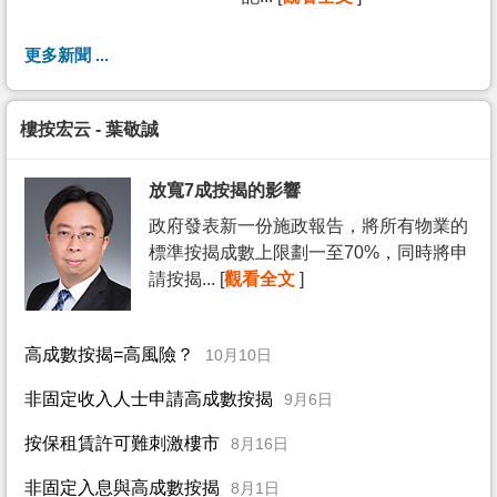
更多新聞 ...
樓按宏云 - 葉敬誠
放寬7成按揭的影響
政府發表新一份施政報告，將所有物業的
標準按揭成數上限劃一至70%，同時將申
請按揭... [
觀看全文
]
高成數按揭=高風險？
10月10日
非固定收入人士申請高成數按揭
9月6日
按保租賃許可難刺激樓市
8月16日
非固定入息與高成數按揭
8月1日