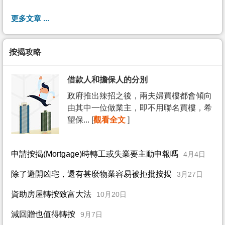
更多文章 ...
按揭攻略
借款人和擔保人的分別
政府推出辣招之後，兩夫婦買樓都會傾向
由其中一位做業主，即不用聯名買樓，希
望保... [
觀看全文
]
申請按揭(Mortgage)時轉工或失業要主動申報嗎
4月4日
除了避開凶宅，還有甚麼物業容易被拒批按揭
3月27日
資助房屋轉按致富大法
10月20日
減回贈也值得轉按
9月7日