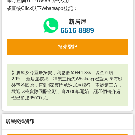
即時查詢 6516 8889 (許小姐)
或直接Click以下Whatsapp登記：
新居屋
6516 8889
預先登記
新居屋及綠置居按揭，利息低至H+1.3%，現金回贈
2.1%，新居屋按揭，準業主預先Whatsapp登記可享有額
外宅谷回贈，直到4家專門承造居屋銀行，不經第三方，
歡迎比較實際回贈金額，自2000年開始，經我們轉介處
理已超過85000宗。
居屋按揭資訊