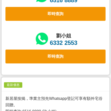
6516 8889
置
業
即時查詢
手
冊
關
劉小姐
於
6332 2553
我
們
即時查詢
最新優惠
新居屋按揭，準業主預先Whatsapp登記可享有額外宅谷
回贈。