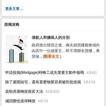
更多文章 ...
按揭攻略
借款人和擔保人的分別
政府推出辣招之後，兩夫婦買樓都會傾向
由其中一位做業主，即不用聯名買樓，希
望保... [
觀看全文
]
申請按揭(Mortgage)時轉工或失業要主動申報嗎
4月4日
除了避開凶宅，還有甚麼物業容易被拒批按揭
3月27日
資助房屋轉按致富大法
10月20日
減回贈也值得轉按
9月7日