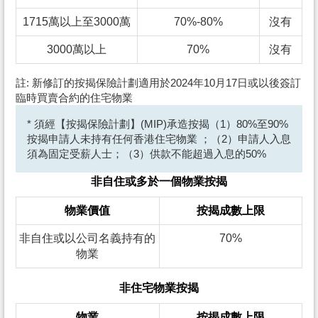
1715萬以上至3000萬
70%-80%
沒有
3000萬以上
70%
沒有
註: 新修訂的按揭保險計劃適用於2024年10月17日或以後簽訂
臨時買賣合約的住宅物業
* 須經【按揭保險計劃】(MIP)承造按揭（1）80%至90%
按揭申請人未持有任何香港住宅物業 ；（2）申請人入息
須為固定受薪人士；（3）供款不能超過入息的50%
非自住或多於一個物業按揭
物業價值
按揭成數上限
非自住或以公司名義持有的
70%
物業
非住宅物業按揭
物業
按揭成數上限