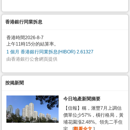
香港銀行同業拆息
香港時間2026-8-7
上午11時15分的結算率。
1 個月 香港銀行同業拆息(HIBOR) 2.61327
由香港銀行公會網頁提供
按揭新聞
今日地產新聞摘要
【信報】稱，滙豐7月上調估
價單位少57%，橫行格局，黃
埔花園漲2.48%。領先二手住
宅... [
觀看全文
]