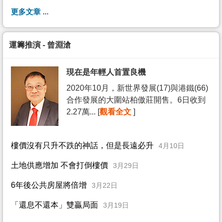
更多文章 ...
運籌推演 - 曾淵滄
現在是年輕人首置良機
2020年10月，新世界發展(17)與港鐵(66)
合作發展的大圍站柏傲莊開售。6日收到
2.27萬... [
觀看全文
]
樓價沒有只升不跌的神話，但是長遠必升
4月10日
土地供應增加 不會打倒樓價
3月29日
6年後公共房屋將倍增
3月22日
「還息不還本」雙贏局面
3月19日