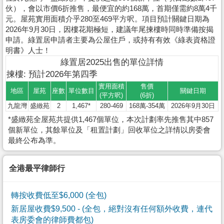
伙），會以市價6折推售，最便宜的約168萬，首期僅需約8萬4千
元。屋苑實用面積介乎280至469平方呎。項目預計關鍵日期為
2026年9月30日，因樓花期極短，建議年尾揀樓時同時準備按揭
申請。綠置居申請者主要為公屋住戶，或持有有效《綠表資格證
明書》人士！
綠置居2025出售的單位詳情
揀樓: 預計2026年第四季
實用面積
售價
地區
屋苑
座數
單位數目
關鍵日期
(平方呎)
(6折)
九龍灣
盛緻苑
2
1,467*
280-469
168萬-354萬
2026年9月30日
*盛緻苑全屋苑共提供1,467個單位，本次計劃率先推售其中857
個新單位，其餘單位及「租置計劃」回收單位之詳情以房委會
最終公布為準。
全港最平律師行
轉按收費低至$6,000 (全包)
新居屋收費$9,500
- (全包，絕對沒有任何額外收費，連代
表房委會的律師費都包)