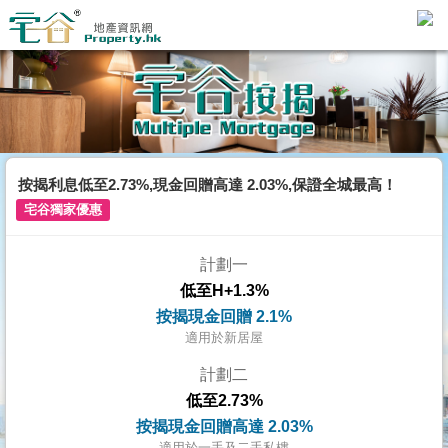
主
頁
代
理
搵
樓/
按揭利息低至2.73%,現金回贈高達 2.03%,保證全城最高！
成
宅谷獨家優惠
交
計劃一
業
低至H+1.3%
主
按揭現金回贈 2.1%
放
適用於新居屋
盤
計劃二
低至2.73%
宅
按揭現金回贈高達 2.03%
谷
適用於一手及二手私樓