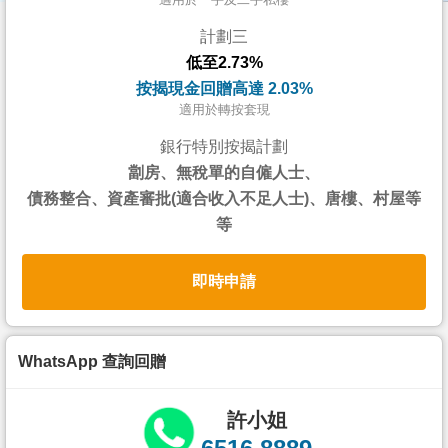
按
計劃三
揭
低至2.73%
地
按揭現金回贈高達 2.03%
產
適用於轉按套現
博
銀行特別按揭計劃
客
劏房、無稅單的自僱人士、
債務整合、資產審批(適合收入不足人士)、唐樓、村屋等
地
等
產
新
即時申請
聞
數
據
WhatsApp 查詢回贈
公
佈
許小姐