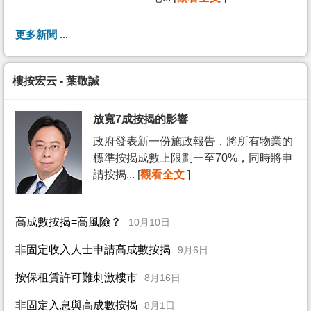
更多新聞 ...
樓按宏云 - 葉敬誠
放寬7成按揭的影響
政府發表新一份施政報告，將所有物業的
標準按揭成數上限劃一至70%，同時將申
請按揭... [
觀看全文
]
高成數按揭=高風險？
10月10日
非固定收入人士申請高成數按揭
9月6日
按保租賃許可難刺激樓市
8月16日
非固定入息與高成數按揭
8月1日