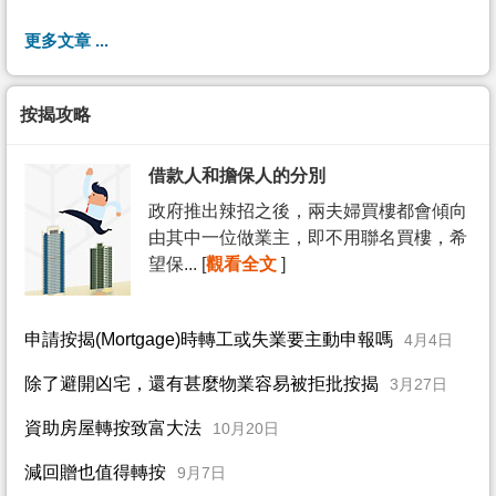
更多文章 ...
按揭攻略
借款人和擔保人的分別
政府推出辣招之後，兩夫婦買樓都會傾向
由其中一位做業主，即不用聯名買樓，希
望保... [
觀看全文
]
申請按揭(Mortgage)時轉工或失業要主動申報嗎
4月4日
除了避開凶宅，還有甚麼物業容易被拒批按揭
3月27日
資助房屋轉按致富大法
10月20日
減回贈也值得轉按
9月7日