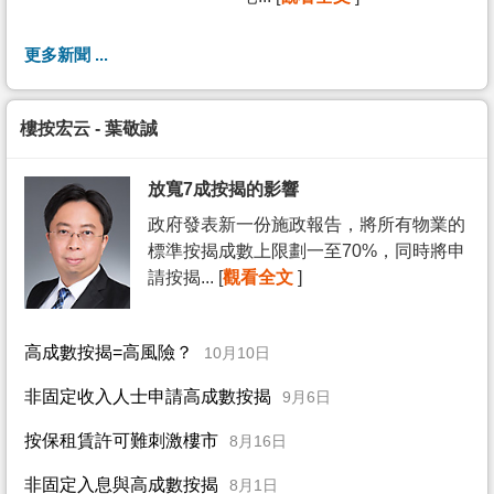
更多新聞 ...
樓按宏云 - 葉敬誠
放寬7成按揭的影響
政府發表新一份施政報告，將所有物業的
標準按揭成數上限劃一至70%，同時將申
請按揭... [
觀看全文
]
高成數按揭=高風險？
10月10日
非固定收入人士申請高成數按揭
9月6日
按保租賃許可難刺激樓市
8月16日
非固定入息與高成數按揭
8月1日