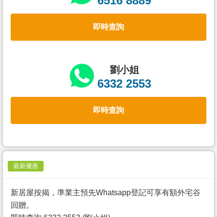
6516 8889
置
業
即時查詢
手
冊
關
劉小姐
於
6332 2553
我
們
即時查詢
最新優惠
新居屋按揭，準業主預先Whatsapp登記可享有額外宅谷
回贈。