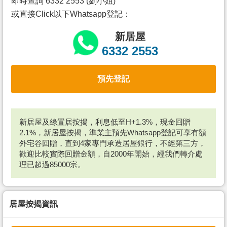
即時查詢 6332 2553 (劉小姐)
或直接Click以下Whatsapp登記：
新居屋
6332 2553
預先登記
新居屋及綠置居按揭，利息低至H+1.3%，現金回贈
2.1%，新居屋按揭，準業主預先Whatsapp登記可享有額
外宅谷回贈，直到4家專門承造居屋銀行，不經第三方，
歡迎比較實際回贈金額，自2000年開始，經我們轉介處
理已超過85000宗。
居屋按揭資訊