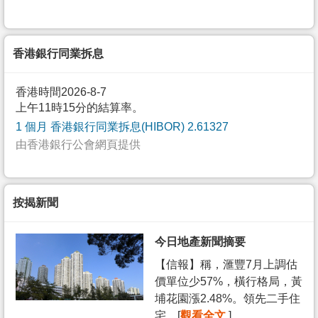
香港銀行同業拆息
香港時間2026-8-7
上午11時15分的結算率。
1 個月 香港銀行同業拆息(HIBOR) 2.61327
由香港銀行公會網頁提供
按揭新聞
今日地產新聞摘要
【信報】稱，滙豐7月上調估
價單位少57%，橫行格局，黃
埔花園漲2.48%。領先二手住
宅... [
觀看全文
]