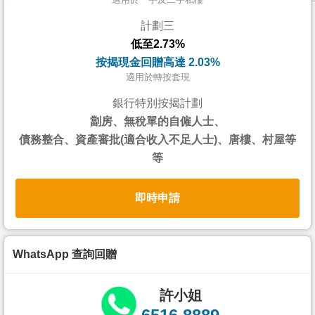
按
計劃三
揭
低至2.73%
地
按揭現金回贈高達 2.03%
產
適用於轉按套現
博
銀行特別按揭計劃
客
劏房、無稅單的自僱人士、
債務整合、資產審批(適合收入不足人士)、唐樓、村屋等
地
等
產
新
即時申請
聞
數
據
WhatsApp 查詢回贈
公
佈
許小姐