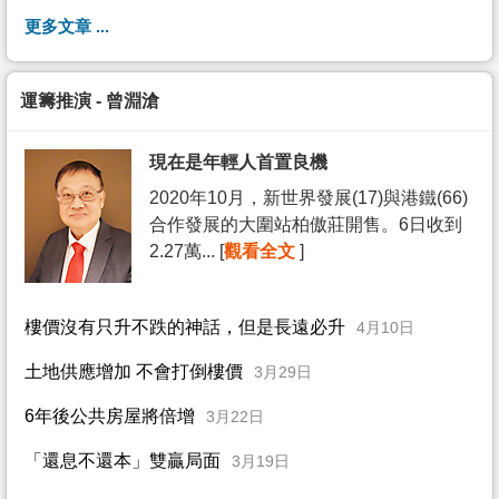
更多文章 ...
運籌推演 - 曾淵滄
現在是年輕人首置良機
2020年10月，新世界發展(17)與港鐵(66)
合作發展的大圍站柏傲莊開售。6日收到
2.27萬... [
觀看全文
]
樓價沒有只升不跌的神話，但是長遠必升
4月10日
土地供應增加 不會打倒樓價
3月29日
6年後公共房屋將倍增
3月22日
「還息不還本」雙贏局面
3月19日