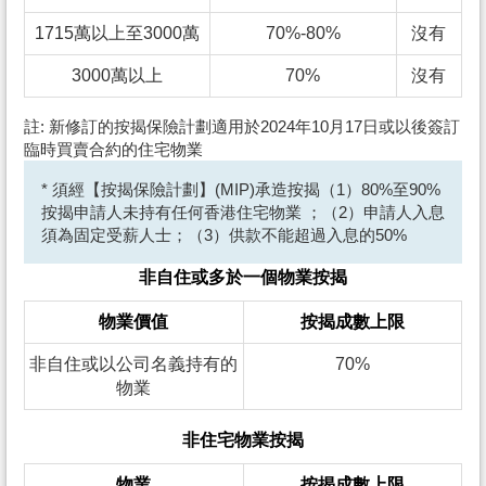
1715萬以上至3000萬
70%-80%
沒有
3000萬以上
70%
沒有
註: 新修訂的按揭保險計劃適用於2024年10月17日或以後簽訂
臨時買賣合約的住宅物業
* 須經【按揭保險計劃】(MIP)承造按揭（1）80%至90%
按揭申請人未持有任何香港住宅物業 ；（2）申請人入息
須為固定受薪人士；（3）供款不能超過入息的50%
非自住或多於一個物業按揭
物業價值
按揭成數上限
非自住或以公司名義持有的
70%
物業
非住宅物業按揭
物業
按揭成數上限