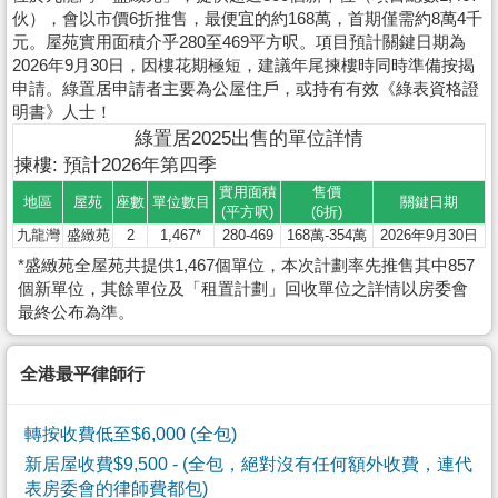
伙），會以市價6折推售，最便宜的約168萬，首期僅需約8萬4千
元。屋苑實用面積介乎280至469平方呎。項目預計關鍵日期為
2026年9月30日，因樓花期極短，建議年尾揀樓時同時準備按揭
申請。綠置居申請者主要為公屋住戶，或持有有效《綠表資格證
明書》人士！
綠置居2025出售的單位詳情
揀樓: 預計2026年第四季
實用面積
售價
地區
屋苑
座數
單位數目
關鍵日期
(平方呎)
(6折)
九龍灣
盛緻苑
2
1,467*
280-469
168萬-354萬
2026年9月30日
*盛緻苑全屋苑共提供1,467個單位，本次計劃率先推售其中857
個新單位，其餘單位及「租置計劃」回收單位之詳情以房委會
最終公布為準。
全港最平律師行
轉按收費低至$6,000 (全包)
新居屋收費$9,500
- (全包，絕對沒有任何額外收費，連代
表房委會的律師費都包)