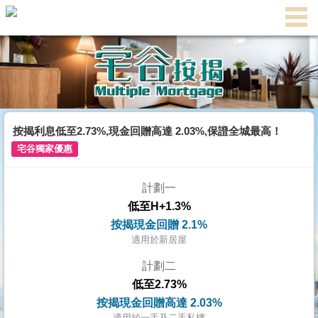
代
理
主
頁
搵
樓/
按揭利息低至2.73%,現金回贈高達 2.03%,保證全城最高！
成
宅谷獨家優惠
交
計劃一
業
低至H+1.3%
主
按揭現金回贈 2.1%
放
適用於新居屋
盤
計劃二
低至2.73%
宅
按揭現金回贈高達 2.03%
谷
適用於一手及二手私樓