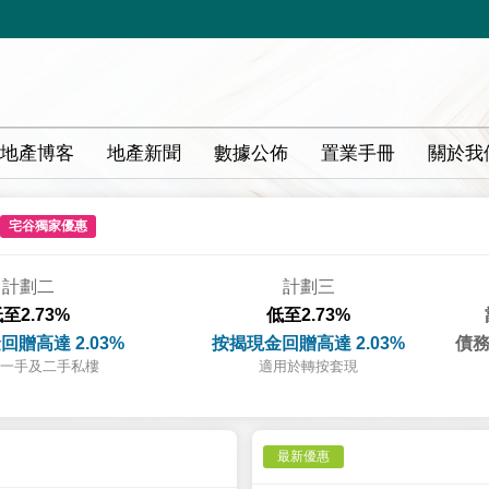
地產博客
地產新聞
數據公佈
置業手冊
關於我
宅谷獨家優惠
計劃二
計劃三
至2.73%
低至2.73%
回贈高達 2.03%
按揭現金回贈高達 2.03%
債務
一手及二手私樓
適用於轉按套現
最新優惠