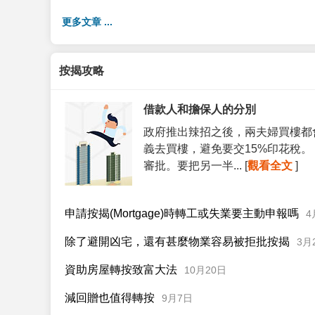
更多文章 ...
按揭攻略
借款人和擔保人的分別
政府推出辣招之後，兩夫婦買樓都
義去買樓，避免要交15%印花稅
審批。要把另一半... [
觀看全文
]
申請按揭(Mortgage)時轉工或失業要主動申報嗎
4
除了避開凶宅，還有甚麼物業容易被拒批按揭
3月
資助房屋轉按致富大法
10月20日
減回贈也值得轉按
9月7日