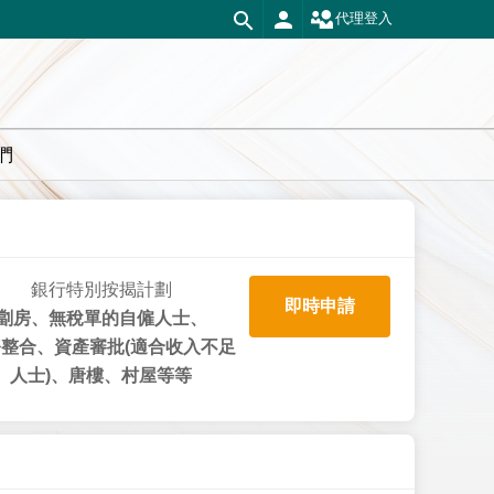
代理登入
們
銀行特別按揭計劃
即時申請
劏房、無稅單的自僱人士、
整合、資產審批(適合收入不足
人士)、唐樓、村屋等等