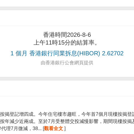
香港時間2026-8-6
上午11時15分的結算率。
1 個月 香港銀行同業拆息(HIBOR) 2.62702
由香港銀行公會網頁提供
按揭登記增四成。今年住宅樓市趨旺，今年首7個月現樓按揭登記宗
按年減少近兩成。至於7月受整體交投減慢影響，期間現樓按揭
7月微減，38... [
觀看全文
]