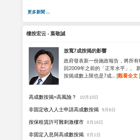
更多新聞 ...
樓按宏云 - 葉敬誠
放寬7成按揭的影響
政府發表新一份施政報告，將所有
回2009年之前的「正常水平」。
按揭成數上限也是7成... [
觀看全文
高成數按揭=高風險？
10月10日
非固定收入人士申請高成數按揭
9月6日
按保租賃許可難刺激樓市
8月16日
非固定入息與高成數按揭
8月1日