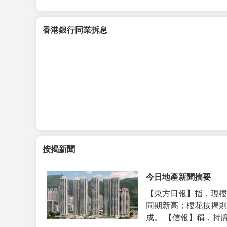
香港銀行同業拆息
按揭新聞
今日地產新聞摘要
【東方日報】指，現樓
同期新高；樓花按揭則
成。 【信報】稱，持牌代理