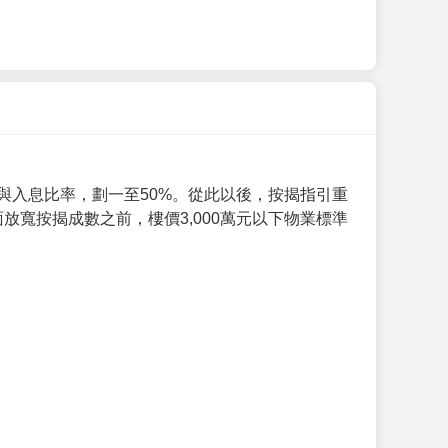
與入息比率，劃一至50%。從此以後，按揭指引重
放寬按揭成數之前，樓價3,000萬元以下物業標準