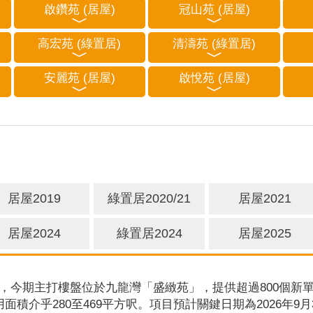
啟鑽苑 (居屋)
冠山苑 (居屋)
高宏苑 (綠置居)
清濤苑 (綠置居)
安麗苑 (居屋)
啟悅苑 (居屋)
居屋2019
綠置居2020/21
居屋2021
居屋2024
綠置居2024
居屋2025
，今期主打樓盤位於九龍灣「盛緻苑」，提供超過800個新單
用面積介乎280至469平方呎。項目預計關鍵日期為2026年