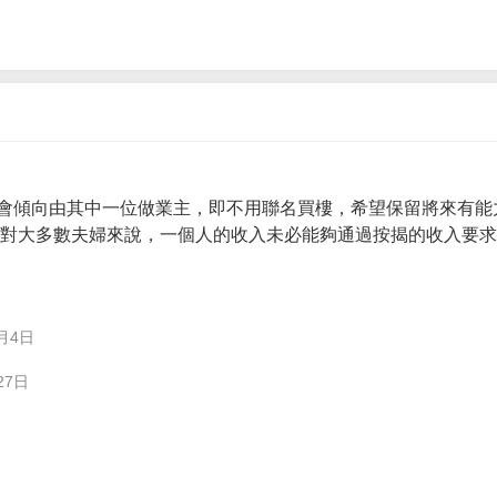
會傾向由其中一位做業主，即不用聯名買樓，希望保留將來有能
。 對大多數夫婦來說，一個人的收入未必能夠通過按揭的收入要
月4日
27日