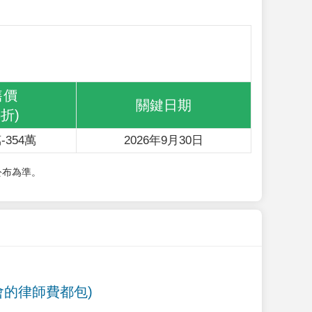
售價
關鍵日期
6折)
-354萬
2026年9月30日
公布為準。
會的律師費都包)