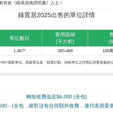
有有效《綠表資格證明書》人士！
綠置居2025出售的單位詳情
實用面積
單位數目
(平方呎)
(
1,467*
280-469
168萬
其中857個新單位，其餘單位及「租置計劃」回收單位之詳情以房委會最終
轉按收費低至$6,000 (全包)
00
- (全包，絕對沒有任何額外收費，連代表房委