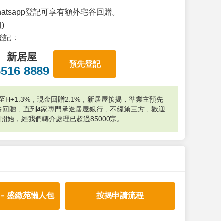
atsapp登記可享有額外宅谷回贈。
)
p登記：
新居屋
預先登記
6516 8889
H+1.3%，現金回贈2.1%，新居屋按揭，準業主預先
外宅谷回贈，直到4家專門承造居屋銀行，不經第三方，歡迎
年開始，經我們轉介處理已超過85000宗。
 - 盛緻苑懶人包
按揭申請流程