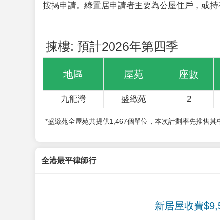
按揭申請。綠置居申請者主要為公屋住戶，或持
揀樓: 預計2026年第四季
地區
屋苑
座數
九龍灣
盛緻苑
2
*盛緻苑全屋苑共提供1,467個單位，本次計劃率先推售
全港最平律師行
新居屋收費$9,5