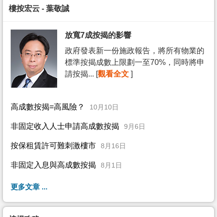
樓按宏云 - 葉敬誠
放寬7成按揭的影響
政府發表新一份施政報告，將所有物業的
標準按揭成數上限劃一至70%，同時將申
請按揭... [
觀看全文
]
高成數按揭=高風險？
10月10日
非固定收入人士申請高成數按揭
9月6日
按保租賃許可難刺激樓市
8月16日
非固定入息與高成數按揭
8月1日
更多文章 ...