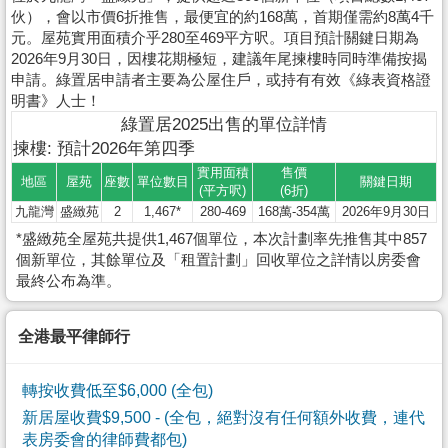
伙），會以市價6折推售，最便宜的約168萬，首期僅需約8萬4千
元。屋苑實用面積介乎280至469平方呎。項目預計關鍵日期為
2026年9月30日，因樓花期極短，建議年尾揀樓時同時準備按揭
申請。綠置居申請者主要為公屋住戶，或持有有效《綠表資格證
明書》人士！
綠置居2025出售的單位詳情
揀樓: 預計2026年第四季
實用面積
售價
地區
屋苑
座數
單位數目
關鍵日期
(平方呎)
(6折)
九龍灣
盛緻苑
2
1,467*
280-469
168萬-354萬
2026年9月30日
*盛緻苑全屋苑共提供1,467個單位，本次計劃率先推售其中857
個新單位，其餘單位及「租置計劃」回收單位之詳情以房委會
最終公布為準。
全港最平律師行
轉按收費低至$6,000 (全包)
新居屋收費$9,500
- (全包，絕對沒有任何額外收費，連代
表房委會的律師費都包)