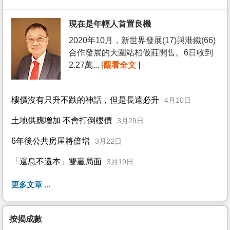
現在是年輕人首置良機
2020年10月，新世界發展(17)與港鐵(66)
合作發展的大圍站柏傲莊開售。6日收到
2.27萬... [
觀看全文
]
樓價沒有只升不跌的神話，但是長遠必升
4月10日
土地供應增加 不會打倒樓價
3月29日
6年後公共房屋將倍增
3月22日
「還息不還本」雙贏局面
3月19日
更多文章 ...
按揭成數