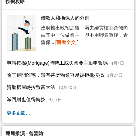
按揭攻略
借款人和擔保人的分別
政府推出辣招之後，兩夫婦買樓都會傾向
由其中一位做業主，即不用聯名買樓，希
望保... [
觀看全文
]
申請按揭(Mortgage)時轉工或失業要主動申報嗎
4月4日
除了避開凶宅，還有甚麼物業容易被拒批按揭
3月27日
資助房屋轉按致富大法
10月20日
減回贈也值得轉按
9月7日
更多文章 ...
運籌推演 - 曾淵滄