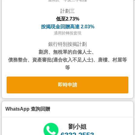
按
計劃三
揭
低至2.73%
地
按揭現金回贈高達 2.03%
產
適用於轉按套現
博
銀行特別按揭計劃
客
劏房、無稅單的自僱人士、
債務整合、資產審批(適合收入不足人士)、唐樓、村屋等
地
等
產
新
即時申請
聞
數
據
WhatsApp 查詢回贈
公
佈
劉小姐