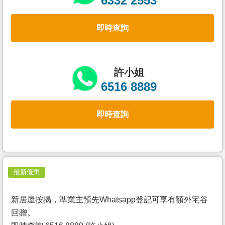
6332 2553
置
業
即時查詢
手
冊
關
許小姐
於
6516 8889
我
們
即時查詢
最新優惠
新居屋按揭，準業主預先Whatsapp登記可享有額外宅谷
回贈。