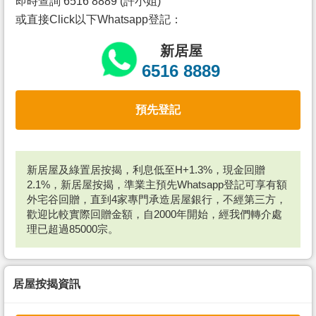
即時查詢 6516 8889 (許小姐)
或直接Click以下Whatsapp登記：
新居屋
6516 8889
預先登記
新居屋及綠置居按揭，利息低至H+1.3%，現金回贈
2.1%，新居屋按揭，準業主預先Whatsapp登記可享有額
外宅谷回贈，直到4家專門承造居屋銀行，不經第三方，
歡迎比較實際回贈金額，自2000年開始，經我們轉介處
理已超過85000宗。
居屋按揭資訊