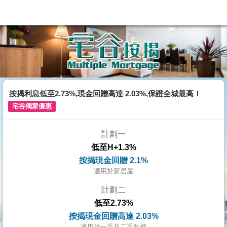
代
理
主
頁
搵
樓/
按揭利息低至2.73%,現金回贈高達 2.03%,保證全城最高！
成
宅谷獨家優惠
交
計劃一
業
低至H+1.3%
主
按揭現金回贈 2.1%
放
適用於新居屋
盤
計劃二
低至2.73%
宅
按揭現金回贈高達 2.03%
谷
適用於一手及二手私樓