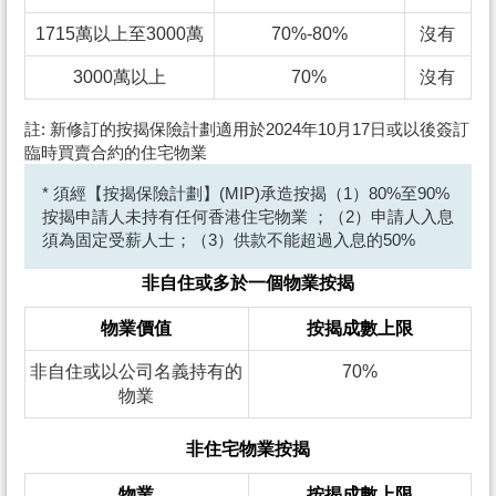
1715萬以上至3000萬
70%-80%
沒有
3000萬以上
70%
沒有
註: 新修訂的按揭保險計劃適用於2024年10月17日或以後簽訂
臨時買賣合約的住宅物業
* 須經【按揭保險計劃】(MIP)承造按揭（1）80%至90%
按揭申請人未持有任何香港住宅物業 ；（2）申請人入息
須為固定受薪人士；（3）供款不能超過入息的50%
非自住或多於一個物業按揭
物業價值
按揭成數上限
非自住或以公司名義持有的
70%
物業
非住宅物業按揭
物業
按揭成數上限