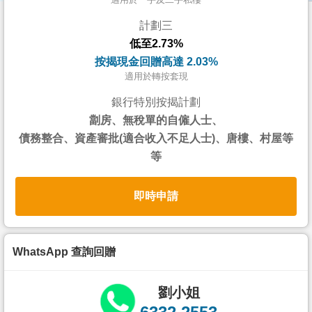
按
計劃三
揭
低至2.73%
地
按揭現金回贈高達 2.03%
產
適用於轉按套現
博
銀行特別按揭計劃
客
劏房、無稅單的自僱人士、
債務整合、資產審批(適合收入不足人士)、唐樓、村屋等
地
等
產
新
即時申請
聞
數
據
WhatsApp 查詢回贈
公
佈
劉小姐