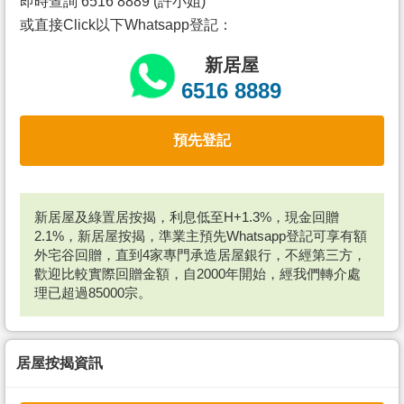
即時查詢 6516 8889 (許小姐)
或直接Click以下Whatsapp登記：
新居屋
6516 8889
預先登記
新居屋及綠置居按揭，利息低至H+1.3%，現金回贈
2.1%，新居屋按揭，準業主預先Whatsapp登記可享有額
外宅谷回贈，直到4家專門承造居屋銀行，不經第三方，
歡迎比較實際回贈金額，自2000年開始，經我們轉介處
理已超過85000宗。
居屋按揭資訊