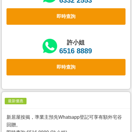
6332 2553
置
業
即時查詢
手
冊
關
許小姐
於
6516 8889
我
們
即時查詢
最新優惠
新居屋按揭，準業主預先Whatsapp登記可享有額外宅谷
回贈。