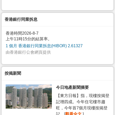
香港銀行同業拆息
香港時間2026-8-7
上午11時15分的結算率。
1 個月 香港銀行同業拆息(HIBOR) 2.61327
由香港銀行公會網頁提供
按揭新聞
今日地產新聞摘要
【東方日報】指，現樓按揭登
記增四成。今年住宅樓市趨
旺，今年首7個月現樓按揭登
記... [
觀看全文
]