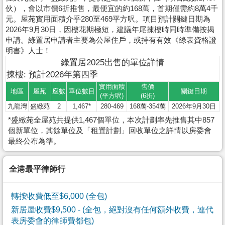
伙），會以市價6折推售，最便宜的約168萬，首期僅需約8萬4千
元。屋苑實用面積介乎280至469平方呎。項目預計關鍵日期為
2026年9月30日，因樓花期極短，建議年尾揀樓時同時準備按揭
申請。綠置居申請者主要為公屋住戶，或持有有效《綠表資格證
明書》人士！
綠置居2025出售的單位詳情
揀樓: 預計2026年第四季
實用面積
售價
地區
屋苑
座數
單位數目
關鍵日期
(平方呎)
(6折)
九龍灣
盛緻苑
2
1,467*
280-469
168萬-354萬
2026年9月30日
*盛緻苑全屋苑共提供1,467個單位，本次計劃率先推售其中857
個新單位，其餘單位及「租置計劃」回收單位之詳情以房委會
最終公布為準。
全港最平律師行
轉按收費低至$6,000 (全包)
新居屋收費$9,500
- (全包，絕對沒有任何額外收費，連代
表房委會的律師費都包)