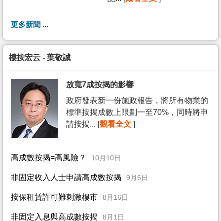
更多新聞 ...
樓按宏云 - 葉敬誠
放寬7成按揭的影響
政府發表新一份施政報告，將所有物業的
標準按揭成數上限劃一至70%，同時將申
請按揭... [
觀看全文
]
高成數按揭=高風險？
10月10日
非固定收入人士申請高成數按揭
9月6日
按保租賃許可難刺激樓市
8月16日
非固定入息與高成數按揭
8月1日