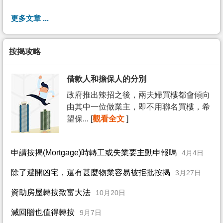
更多文章 ...
按揭攻略
借款人和擔保人的分別
政府推出辣招之後，兩夫婦買樓都會傾向
由其中一位做業主，即不用聯名買樓，希
望保... [
觀看全文
]
申請按揭(Mortgage)時轉工或失業要主動申報嗎
4月4日
除了避開凶宅，還有甚麼物業容易被拒批按揭
3月27日
資助房屋轉按致富大法
10月20日
減回贈也值得轉按
9月7日