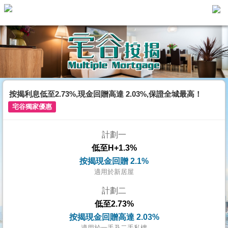
主
頁
代
理
搵
樓/
按揭利息低至2.73%,現金回贈高達 2.03%,保證全城最高！
成
宅谷獨家優惠
交
計劃一
業
低至H+1.3%
主
按揭現金回贈 2.1%
放
適用於新居屋
盤
計劃二
低至2.73%
宅
按揭現金回贈高達 2.03%
谷
適用於一手及二手私樓