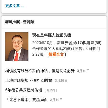
更多文章 ...
運籌推演 - 曾淵滄
現在是年輕人首置良機
2020年10月，新世界發展(17)與港鐵(66)
合作發展的大圍站柏傲莊開售。6日收到
2.27萬... [
觀看全文
]
樓價沒有只升不跌的神話，但是長遠必升
4月10日
土地供應增加 不會打倒樓價
3月29日
6年後公共房屋將倍增
3月22日
「還息不還本」雙贏局面
3月19日