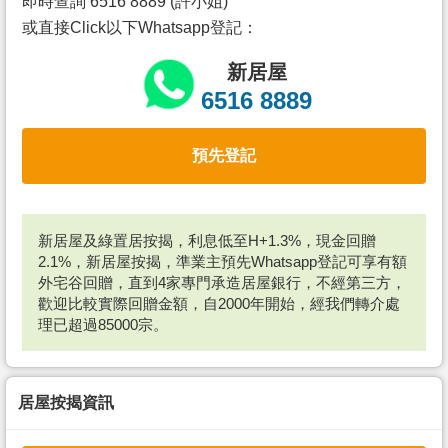
即時查詢 6516 8889 (許小姐)
或直接Click以下Whatsapp登記：
新居屋
6516 8889
預先登記
新居屋及綠置居按揭，利息低至H+1.3%，現金回贈
2.1%，新居屋按揭，準業主預先Whatsapp登記可享有額
外宅谷回贈，直到4家專門承造居屋銀行，不經第三方，
歡迎比較實際回贈金額，自2000年開始，經我們轉介處
理已超過85000宗。
居屋按揭資訊