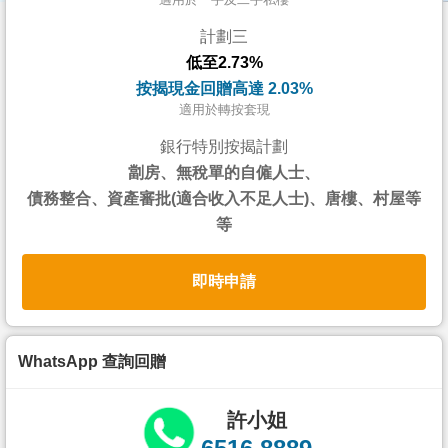
按
計劃三
揭
低至2.73%
地
按揭現金回贈高達 2.03%
產
適用於轉按套現
博
銀行特別按揭計劃
客
劏房、無稅單的自僱人士、
債務整合、資產審批(適合收入不足人士)、唐樓、村屋等
地
等
產
新
即時申請
聞
數
據
WhatsApp 查詢回贈
公
佈
許小姐