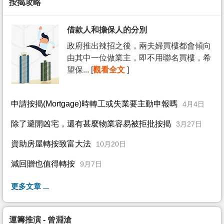
按揭攻略
借款人和擔保人的分別
政府推出辣招之後，兩夫婦買樓都會傾向
由其中一位做業主，即不用聯名買樓，希
望保... [
觀看全文
]
申請按揭(Mortgage)時轉工或失業要主動申報嗎
4月4日
除了避開凶宅，還有甚麼物業容易被拒批按揭
3月27日
資助房屋轉按致富大法
10月20日
減回贈也值得轉按
9月7日
更多文章 ...
運籌推演 - 曾淵滄