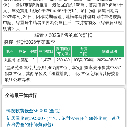
伙），會以市價6折推售，最便宜的約168萬，首期僅需約8萬4千
元。屋苑實用面積介乎280至469平方呎。項目預計關鍵日期為
2026年9月30日，因樓花期極短，建議年尾揀樓時同時準備按揭
申請。綠置居申請者主要為公屋住戶，或持有有效《綠表資格證
明書》人士！
綠置居2025出售的單位詳情
揀樓: 預計2026年第四季
實用面積
售價
地區
屋苑
座數
單位數目
關鍵日期
(平方呎)
(6折)
九龍灣
盛緻苑
2
1,467*
280-469
168萬-354萬
2026年9月30日
*盛緻苑全屋苑共提供1,467個單位，本次計劃率先推售其中857
個新單位，其餘單位及「租置計劃」回收單位之詳情以房委會
最終公布為準。
全港最平律師行
轉按收費低至$6,000 (全包)
新居屋收費$9,500
- (全包，絕對沒有任何額外收費，連代
表房委會的律師費都包)