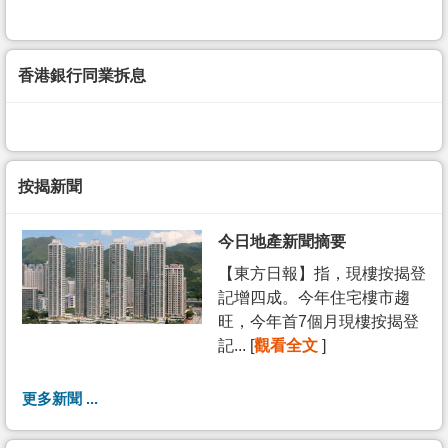
香港銀行同業拆息
按揭新聞
今日地產新聞摘要
【東方日報】指，現樓按揭登
記增四成。今年住宅樓市趨
旺，今年首7個月現樓按揭登
記... [
觀看全文
]
更多新聞 ...