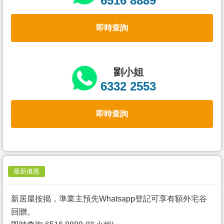
6516 8889
置
業
即時查詢
手
冊
關
劉小姐
於
6332 2553
我
們
即時查詢
最新優惠
新居屋按揭，準業主預先Whatsapp登記可享有額外宅谷
回贈。