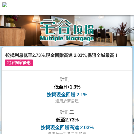
代
理
主
頁
搵
樓/
按揭利息低至2.73%,現金回贈高達 2.03%,保證全城最高！
成
宅谷獨家優惠
交
計劃一
業
低至H+1.3%
主
按揭現金回贈 2.1%
放
適用於新居屋
盤
計劃二
低至2.73%
宅
按揭現金回贈高達 2.03%
谷
適用於一手及二手私樓