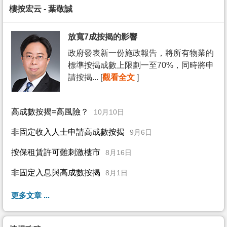
樓按宏云 - 葉敬誠
放寬7成按揭的影響
政府發表新一份施政報告，將所有物業的
標準按揭成數上限劃一至70%，同時將申
請按揭... [
觀看全文
]
高成數按揭=高風險？
10月10日
非固定收入人士申請高成數按揭
9月6日
按保租賃許可難刺激樓市
8月16日
非固定入息與高成數按揭
8月1日
更多文章 ...