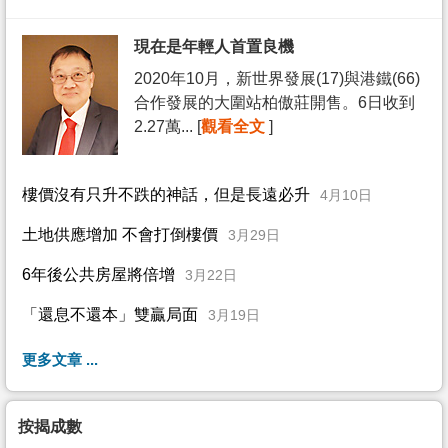
現在是年輕人首置良機
2020年10月，新世界發展(17)與港鐵(66)
合作發展的大圍站柏傲莊開售。6日收到
2.27萬... [
觀看全文
]
樓價沒有只升不跌的神話，但是長遠必升
4月10日
土地供應增加 不會打倒樓價
3月29日
6年後公共房屋將倍增
3月22日
「還息不還本」雙贏局面
3月19日
更多文章 ...
按揭成數