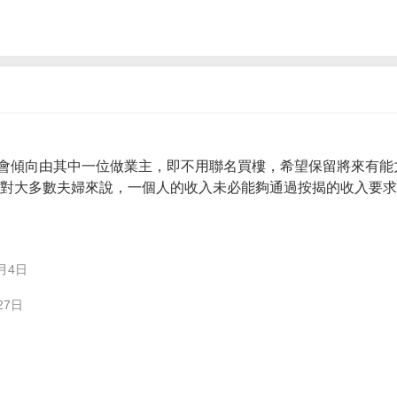
會傾向由其中一位做業主，即不用聯名買樓，希望保留將來有能
。 對大多數夫婦來說，一個人的收入未必能夠通過按揭的收入要
月4日
27日