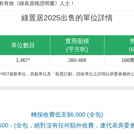
有有效《綠表資格證明書》人士！
綠置居2025出售的單位詳情
實用面積
單位數目
(平方呎)
(
1,467*
280-469
168萬
其中857個新單位，其餘單位及「租置計劃」回收單位之詳情以房委會最終
轉按收費低至$6,000 (全包)
00
- (全包，絕對沒有任何額外收費，連代表房委