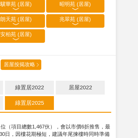
驥華苑 (居屋)
昭明苑 (居屋)
朗天苑 (居屋)
兆翠苑 (居屋)
安柏苑 (居屋)
居屋按揭攻略
綠置居2022
居屋2022
綠置居2025
位（項目總數1,467伙），會以市價6折推售，最
9月30日，因樓花期極短，建議年尾揀樓時同時準備