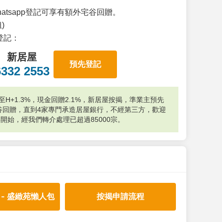
atsapp登記可享有額外宅谷回贈。
)
p登記：
新居屋
預先登記
6332 2553
H+1.3%，現金回贈2.1%，新居屋按揭，準業主預先
外宅谷回贈，直到4家專門承造居屋銀行，不經第三方，歡迎
年開始，經我們轉介處理已超過85000宗。
 - 盛緻苑懶人包
按揭申請流程