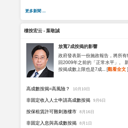
更多新聞 ...
樓按宏云 - 葉敬誠
放寬7成按揭的影響
政府發表新一份施政報告，將所有
回2009年之前的「正常水平」。
按揭成數上限也是7成... [
觀看全文
高成數按揭=高風險？
10月10日
非固定收入人士申請高成數按揭
9月6日
按保租賃許可難刺激樓市
8月16日
非固定入息與高成數按揭
8月1日