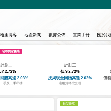
地產博客
地產新聞
數據公佈
置業手冊
關於我
宅谷獨家優惠
計劃二
計劃三
至2.73%
低至2.73%
回贈高達 2.03%
按揭現金回贈高達 2.03%
債務
一手及二手私樓
適用於轉按套現
最新優惠