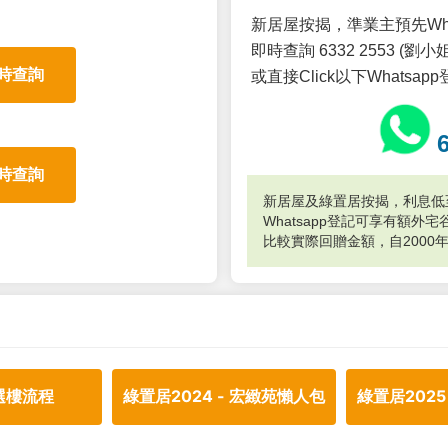
新居屋按揭，準業主預先Wh
即時查詢 6332 2553 (劉小姐
時查詢
或直接Click以下Whatsap
時查詢
新居屋及綠置居按揭，利息低至
Whatsapp登記可享有額
比較實際回贈金額，自2000
選樓流程
綠置居2024 - 宏緻苑懶人包
綠置居2025