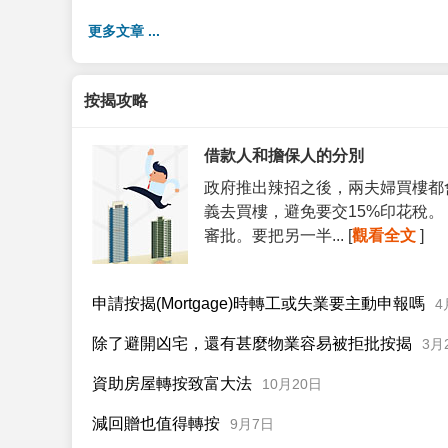
更多文章 ...
按揭攻略
借款人和擔保人的分別
政府推出辣招之後，兩夫婦買樓都
義去買樓，避免要交15%印花稅
審批。要把另一半... [
觀看全文
]
申請按揭(Mortgage)時轉工或失業要主動申報嗎
4
除了避開凶宅，還有甚麼物業容易被拒批按揭
3月
資助房屋轉按致富大法
10月20日
減回贈也值得轉按
9月7日