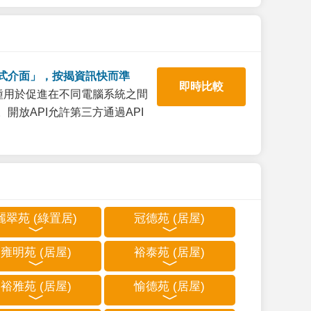
式介面」，按揭資訊快而準
即時比較
一種用於促進在不同電腦系統之間
開放API允許第三方通過API
麗翠苑 (綠置居)
冠德苑 (居屋)
雍明苑 (居屋)
裕泰苑 (居屋)
裕雅苑 (居屋)
愉德苑 (居屋)