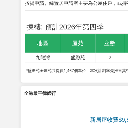
按揭申請。綠置居申請者主要為公屋住戶，或持
揀樓: 預計2026年第四季
地區
屋苑
座數
九龍灣
盛緻苑
2
*盛緻苑全屋苑共提供1,467個單位，本次計劃率先推售
全港最平律師行
新居屋收費$9,5