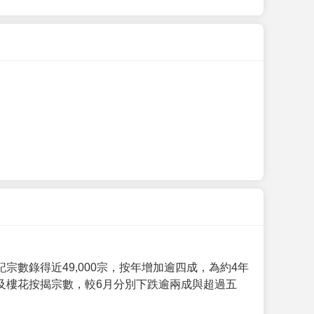
數錄得近49,000宗，按年增加逾四成，為約4年
及樓花按揭宗數，較6月分別下跌逾兩成與超過五