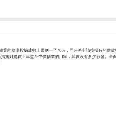
物業的標準按揭成數上限劃一至70%，同時將申請按揭時的供款
 新措施對購買上車盤至中價物業的用家，其實沒有多少影響。全面
]