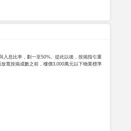
與入息比率，劃一至50%。從此以後，按揭指引重
放寬按揭成數之前，樓價3,000萬元以下物業標準