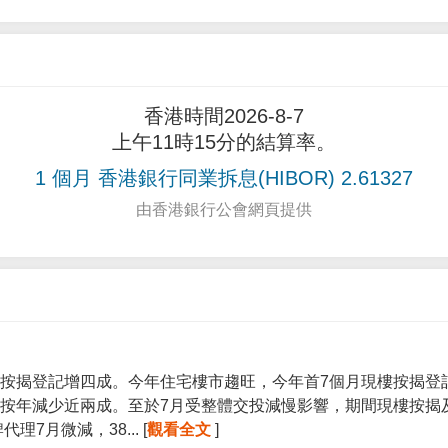
香港時間2026-8-7
上午11時15分的結算率。
1 個月 香港銀行同業拆息(HIBOR) 2.61327
由香港銀行公會網頁提供
按揭登記增四成。今年住宅樓市趨旺，今年首7個月現樓按揭登記宗
按年減少近兩成。至於7月受整體交投減慢影響，期間現樓按揭
7月微減，38... [
觀看全文
]