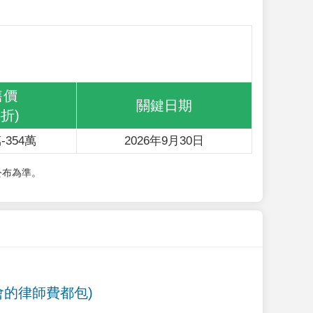
售價
關鍵日期
6折)
-354萬
2026年9月30日
公布為準。
會的律師費都包)