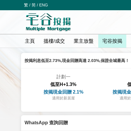
繁
/
简
/
ENG
主頁
搵樓/成交
業主放盤
宅谷按揭
按揭利息低至2.73%,現金回贈高達 2.03%,保證全城最高！
計劃一
低至H+1.3%
低
按揭現金回贈 2.1%
按揭現金
適用於新居屋
適用於
WhatsApp 查詢回贈