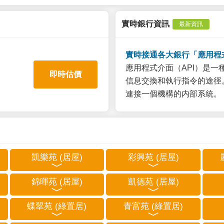
實時銀行資訊
最新資訊
實時接通各大銀行「應用程
應用程式介面（API）是
即時估價
信息交換和執行指令的途徑。
連接一個機構的内部系統。
凱樂苑 (居屋)
彩興苑 (居屋)
錦暉苑 (居屋)
凱德苑 (居屋)
蝶翠苑 (綠置居)
青富苑 (綠置居)