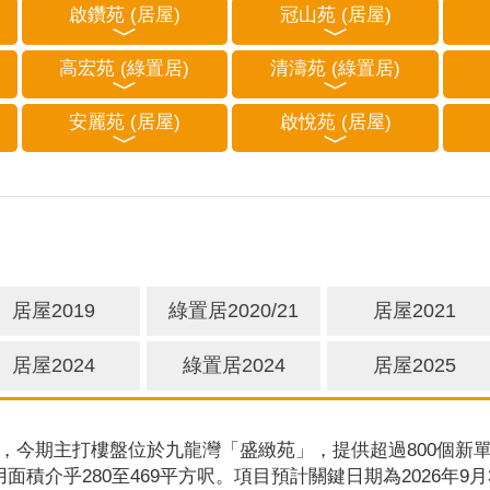
啟鑽苑 (居屋)
冠山苑 (居屋)
高宏苑 (綠置居)
清濤苑 (綠置居)
安麗苑 (居屋)
啟悅苑 (居屋)
居屋2019
綠置居2020/21
居屋2021
居屋2024
綠置居2024
居屋2025
，今期主打樓盤位於九龍灣「盛緻苑」，提供超過800個新單
用面積介乎280至469平方呎。項目預計關鍵日期為2026年