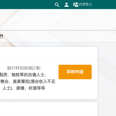
代理登入
們
銀行特別按揭計劃
即時申請
劏房、無稅單的自僱人士、
整合、資產審批(適合收入不足
人士)、唐樓、村屋等等