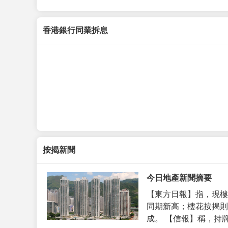
香港銀行同業拆息
按揭新聞
今日地產新聞摘要
【東方日報】指，現樓
同期新高；樓花按揭則
成。 【信報】稱，持牌代理