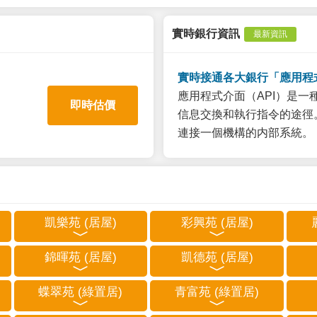
實時銀行資訊
最新資訊
實時接通各大銀行「應用程
應用程式介面（API）是
即時估價
信息交換和執行指令的途徑。
連接一個機構的内部系統。
凱樂苑 (居屋)
彩興苑 (居屋)
錦暉苑 (居屋)
凱德苑 (居屋)
蝶翠苑 (綠置居)
青富苑 (綠置居)