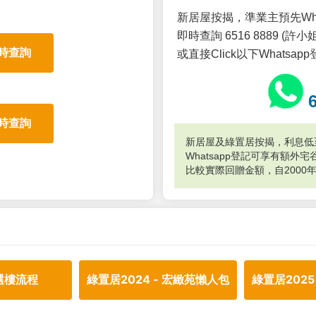
新居屋按揭，準業主預先Wh
即時查詢 6516 8889 (許小姐
時查詢
或直接Click以下Whatsap
時查詢
新居屋及綠置居按揭，利息低至
Whatsapp登記可享有額
比較實際回贈金額，自2000
選樓流程
綠置居2024 - 宏緻苑懶人包
綠置居2025