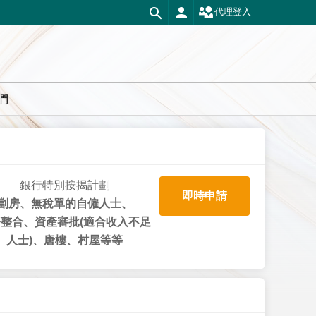
代理登入
們
銀行特別按揭計劃
即時申請
劏房、無稅單的自僱人士、
整合、資產審批(適合收入不足
人士)、唐樓、村屋等等