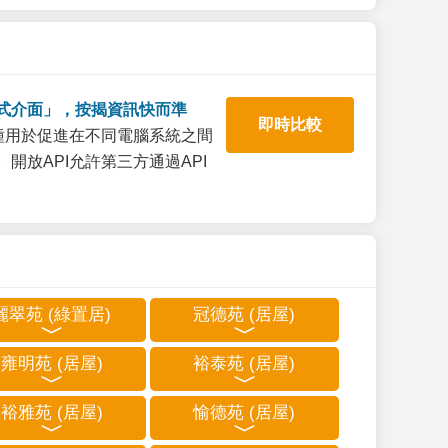
式介面」，按揭資訊快而準
即時比較
一種用於促進在不同電腦系統之間
開放API允許第三方通過API
麗翠苑 (綠置居)
冠德苑 (居屋)
雍明苑 (居屋)
裕泰苑 (居屋)
裕雅苑 (居屋)
愉德苑 (居屋)