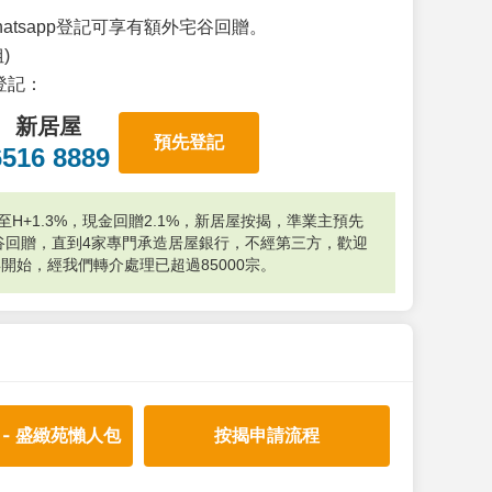
atsapp登記可享有額外宅谷回贈。
)
p登記：
新居屋
預先登記
6516 8889
H+1.3%，現金回贈2.1%，新居屋按揭，準業主預先
外宅谷回贈，直到4家專門承造居屋銀行，不經第三方，歡迎
年開始，經我們轉介處理已超過85000宗。
 - 盛緻苑懶人包
按揭申請流程