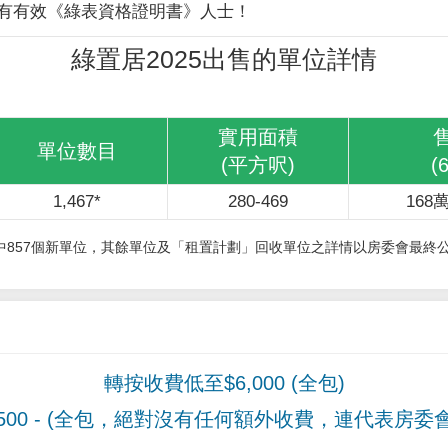
有有效《綠表資格證明書》人士！
綠置居2025出售的單位詳情
實用面積
單位數目
(平方呎)
(
1,467*
280-469
168萬
其中857個新單位，其餘單位及「租置計劃」回收單位之詳情以房委會最終
轉按收費低至$6,000 (全包)
00
- (全包，絕對沒有任何額外收費，連代表房委