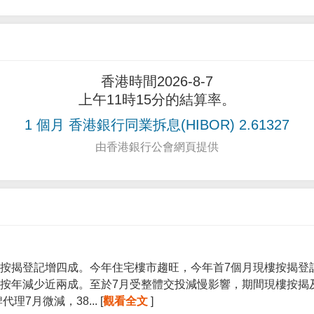
香港時間2026-8-7
上午11時15分的結算率。
1 個月 香港銀行同業拆息(HIBOR) 2.61327
由香港銀行公會網頁提供
按揭登記增四成。今年住宅樓市趨旺，今年首7個月現樓按揭登記宗
按年減少近兩成。至於7月受整體交投減慢影響，期間現樓按揭
7月微減，38... [
觀看全文
]