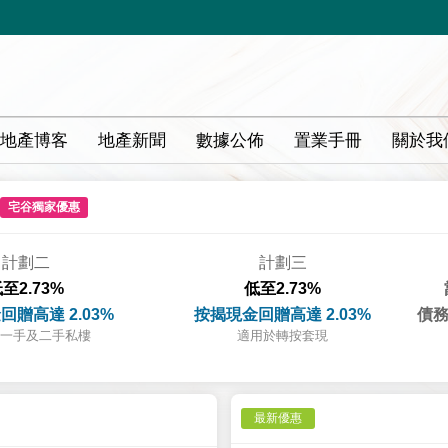
地產博客
地產新聞
數據公佈
置業手冊
關於我
宅谷獨家優惠
計劃二
計劃三
至2.73%
低至2.73%
回贈高達 2.03%
按揭現金回贈高達 2.03%
債務
一手及二手私樓
適用於轉按套現
最新優惠