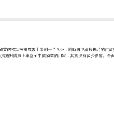
物業的標準按揭成數上限劃一至70%，同時將申請按揭時的供款
 新措施對購買上車盤至中價物業的用家，其實沒有多少影響。全面
]