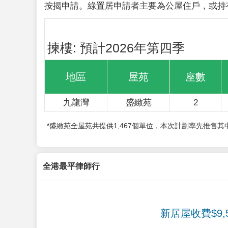
按揭申請。綠置居申請者主要為公屋住戶，或持
揀樓: 預計2026年第四季
地區
屋苑
座數
九龍灣
盛緻苑
2
*盛緻苑全屋苑共提供1,467個單位，本次計劃率先推售
全港最平律師行
新居屋收費$9,5