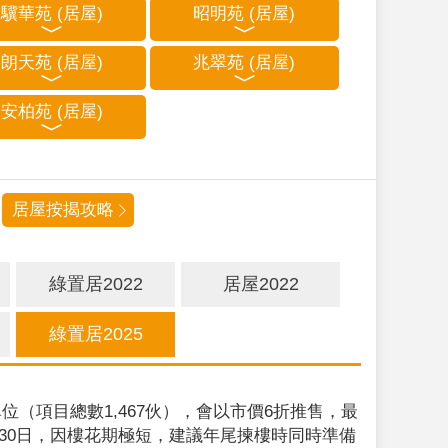
驥華苑 (居屋)
昭明苑 (居屋)
朗天苑 (居屋)
兆翠苑 (居屋)
安柏苑 (居屋)
居屋按揭攻略
綠置居2022
居屋2022
綠置居2025
位（項目總數1,467伙），會以市價6折推售，最
9月30日，因樓花期極短，建議年尾揀樓時同時準備