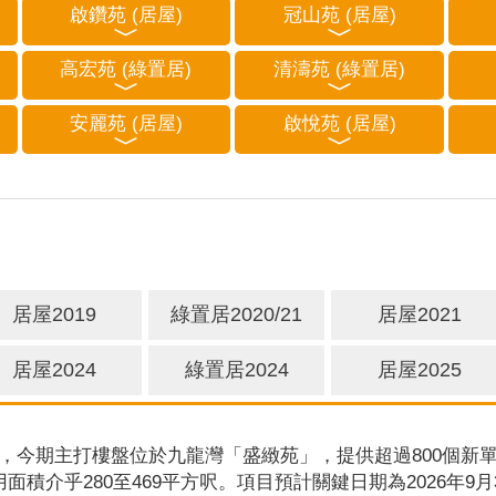
啟鑽苑 (居屋)
冠山苑 (居屋)
高宏苑 (綠置居)
清濤苑 (綠置居)
安麗苑 (居屋)
啟悅苑 (居屋)
居屋2019
綠置居2020/21
居屋2021
居屋2024
綠置居2024
居屋2025
，今期主打樓盤位於九龍灣「盛緻苑」，提供超過800個新單
用面積介乎280至469平方呎。項目預計關鍵日期為2026年