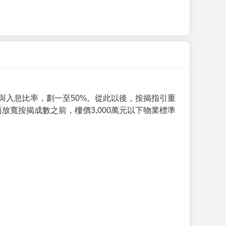
與入息比率，劃一至50%。從此以後，按揭指引重
放寬按揭成數之前，樓價3,000萬元以下物業標準