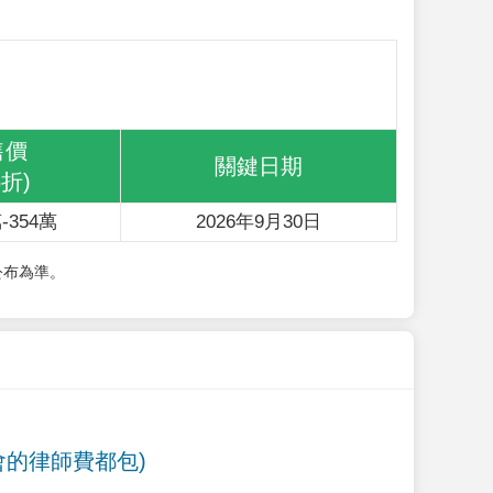
售價
關鍵日期
6折)
-354萬
2026年9月30日
公布為準。
會的律師費都包)