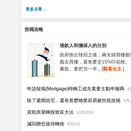
更多文章 ...
按揭攻略
借款人和擔保人的分別
政府推出辣招之後，兩夫婦買樓都
義去買樓，避免要交15%印花稅
審批。要把另一半... [
觀看全文
]
申請按揭(Mortgage)時轉工或失業要主動申報嗎
4
除了避開凶宅，還有甚麼物業容易被拒批按揭
3月
資助房屋轉按致富大法
10月20日
減回贈也值得轉按
9月7日