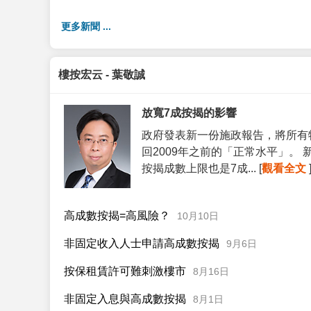
更多新聞 ...
樓按宏云 - 葉敬誠
放寬7成按揭的影響
政府發表新一份施政報告，將所有
回2009年之前的「正常水平」。
按揭成數上限也是7成... [
觀看全文
高成數按揭=高風險？
10月10日
非固定收入人士申請高成數按揭
9月6日
按保租賃許可難刺激樓市
8月16日
非固定入息與高成數按揭
8月1日