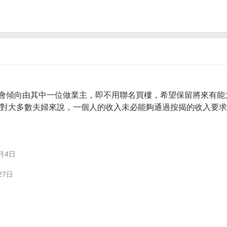
會傾向由其中一位做業主，即不用聯名買樓，希望保留將來有能
。 對大多數夫婦來說，一個人的收入未必能夠通過按揭的收入要
月4日
27日