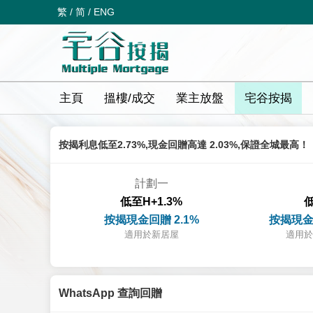
繁
/
简
/
ENG
主頁
搵樓/成交
業主放盤
宅谷按揭
按揭利息低至2.73%,現金回贈高達 2.03%,保證全城最高！
計劃一
低至H+1.3%
低
按揭現金回贈 2.1%
按揭現金
適用於新居屋
適用於
WhatsApp 查詢回贈