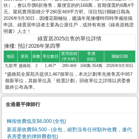
伙），會以市價6折推售，最便宜的約168萬，首期僅需約8萬4千
元。屋苑實用面積介乎280至469平方呎。項目預計關鍵日期為
2026年9月30日，因樓花期極短，建議年尾揀樓時同時準備按揭
申請。綠置居申請者主要為公屋住戶，或持有有效《綠表資格證
明書》人士！
綠置居2025出售的單位詳情
揀樓: 預計2026年第四季
實用面積
售價
地區
屋苑
座數
單位數目
關鍵日期
(平方呎)
(6折)
九龍灣
盛緻苑
2
1,467*
280-469
168萬-354萬
2026年9月30日
*盛緻苑全屋苑共提供1,467個單位，本次計劃率先推售其中857
個新單位，其餘單位及「租置計劃」回收單位之詳情以房委會
最終公布為準。
全港最平律師行
轉按收費低至$6,000 (全包)
新居屋收費$9,500
- (全包，絕對沒有任何額外收費，連代
表房委會的律師費都包)