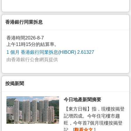
香港銀行同業拆息
香港時間2026-8-7
上午11時15分的結算率。
1 個月 香港銀行同業拆息(HIBOR) 2.61327
由香港銀行公會網頁提供
按揭新聞
今日地產新聞摘要
【東方日報】指，現樓按揭登
記增四成。今年住宅樓市趨
旺，今年首7個月現樓按揭登
記... [
觀看全文
]