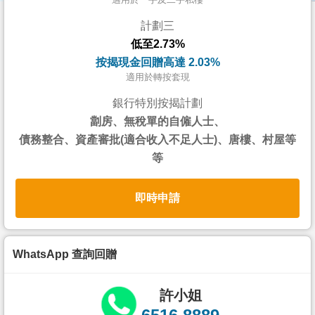
按
計劃三
揭
低至2.73%
地
按揭現金回贈高達 2.03%
產
適用於轉按套現
博
銀行特別按揭計劃
客
劏房、無稅單的自僱人士、
債務整合、資產審批(適合收入不足人士)、唐樓、村屋等
地
等
產
新
即時申請
聞
數
據
WhatsApp 查詢回贈
公
佈
許小姐