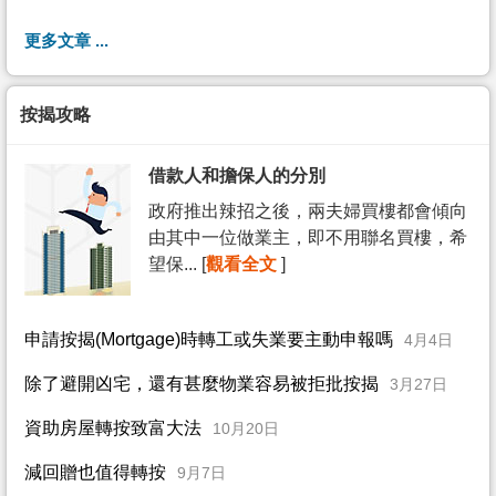
更多文章 ...
按揭攻略
借款人和擔保人的分別
政府推出辣招之後，兩夫婦買樓都會傾向
由其中一位做業主，即不用聯名買樓，希
望保... [
觀看全文
]
申請按揭(Mortgage)時轉工或失業要主動申報嗎
4月4日
除了避開凶宅，還有甚麼物業容易被拒批按揭
3月27日
資助房屋轉按致富大法
10月20日
減回贈也值得轉按
9月7日