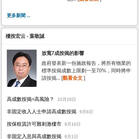
更多新聞 ...
樓按宏云 - 葉敬誠
放寬7成按揭的影響
政府發表新一份施政報告，將所有物業的
標準按揭成數上限劃一至70%，同時將申
請按揭... [
觀看全文
]
高成數按揭=高風險？
10月10日
非固定收入人士申請高成數按揭
9月6日
按保租賃許可難刺激樓市
8月16日
非固定入息與高成數按揭
8月1日