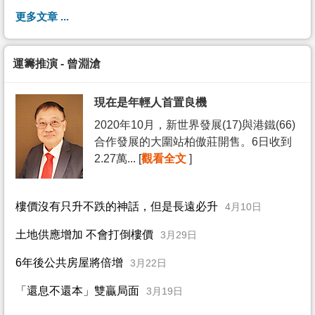
更多文章 ...
運籌推演 - 曾淵滄
現在是年輕人首置良機
2020年10月，新世界發展(17)與港鐵(66)
合作發展的大圍站柏傲莊開售。6日收到
2.27萬... [
觀看全文
]
樓價沒有只升不跌的神話，但是長遠必升
4月10日
土地供應增加 不會打倒樓價
3月29日
6年後公共房屋將倍增
3月22日
「還息不還本」雙贏局面
3月19日