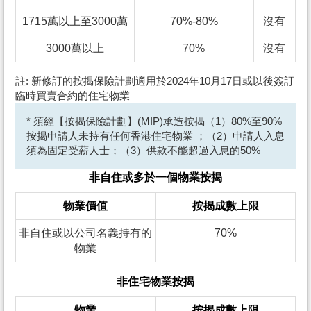
1715萬以上至3000萬
70%-80%
沒有
3000萬以上
70%
沒有
註: 新修訂的按揭保險計劃適用於2024年10月17日或以後簽訂
臨時買賣合約的住宅物業
* 須經【按揭保險計劃】(MIP)承造按揭（1）80%至90%
按揭申請人未持有任何香港住宅物業 ；（2）申請人入息
須為固定受薪人士；（3）供款不能超過入息的50%
非自住或多於一個物業按揭
物業價值
按揭成數上限
非自住或以公司名義持有的
70%
物業
非住宅物業按揭
物業
按揭成數上限