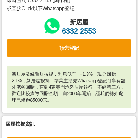
即時查詢 6332 2553 (劉小姐)
或直接Click以下Whatsapp登記：
新居屋
6332 2553
預先登記
新居屋及綠置居按揭，利息低至H+1.3%，現金回贈
2.1%，新居屋按揭，準業主預先Whatsapp登記可享有額
外宅谷回贈，直到4家專門承造居屋銀行，不經第三方，
歡迎比較實際回贈金額，自2000年開始，經我們轉介處
理已超過85000宗。
居屋按揭資訊