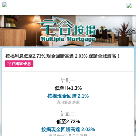
主
頁
代
理
搵
樓/
按揭利息低至2.73%,現金回贈高達 2.03%,保證全城最高！
成
宅谷獨家優惠
交
計劃一
業
低至H+1.3%
主
按揭現金回贈 2.1%
放
適用於新居屋
盤
計劃二
低至2.73%
宅
按揭現金回贈高達 2.03%
谷
適用於一手及二手私樓