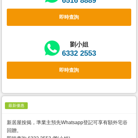
6516 8889
置
業
即時查詢
手
冊
關
劉小姐
於
6332 2553
我
們
即時查詢
最新優惠
新居屋按揭，準業主預先Whatsapp登記可享有額外宅谷
回贈。