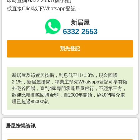
即時查詢 6332 2553 (劉小姐)
或直接Click以下Whatsapp登記：
新居屋
6332 2553
預先登記
新居屋及綠置居按揭，利息低至H+1.3%，現金回贈
2.1%，新居屋按揭，準業主預先Whatsapp登記可享有額
外宅谷回贈，直到4家專門承造居屋銀行，不經第三方，
歡迎比較實際回贈金額，自2000年開始，經我們轉介處
理已超過85000宗。
居屋按揭資訊