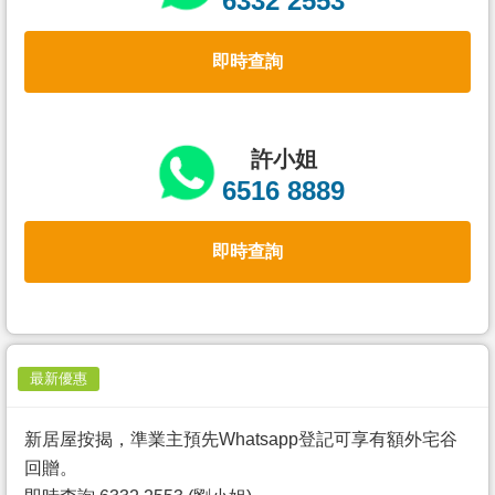
6332 2553
置
業
即時查詢
手
冊
關
許小姐
於
6516 8889
我
們
即時查詢
最新優惠
新居屋按揭，準業主預先Whatsapp登記可享有額外宅谷
回贈。