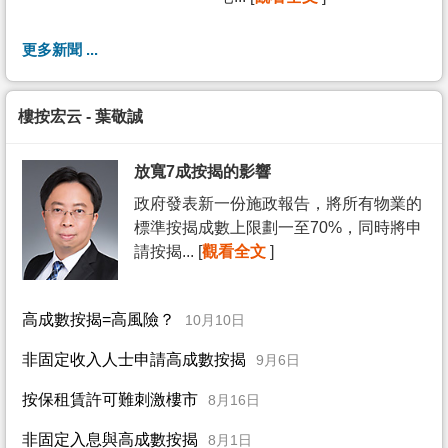
更多新聞 ...
樓按宏云 - 葉敬誠
放寬7成按揭的影響
政府發表新一份施政報告，將所有物業的
標準按揭成數上限劃一至70%，同時將申
請按揭... [
觀看全文
]
高成數按揭=高風險？
10月10日
非固定收入人士申請高成數按揭
9月6日
按保租賃許可難刺激樓市
8月16日
非固定入息與高成數按揭
8月1日