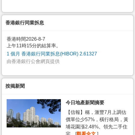
香港銀行同業拆息
香港時間2026-8-7
上午11時15分的結算率。
1 個月 香港銀行同業拆息(HIBOR) 2.61327
由香港銀行公會網頁提供
按揭新聞
今日地產新聞摘要
【信報】稱，滙豐7月上調估
價單位少57%，橫行格局，黃
埔花園漲2.48%。領先二手住
宅... [
觀看全文
]