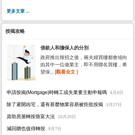
更多文章 ...
按揭攻略
借款人和擔保人的分別
政府推出辣招之後，兩夫婦買樓都會傾向
由其中一位做業主，即不用聯名買樓，希
望保... [
觀看全文
]
申請按揭(Mortgage)時轉工或失業要主動申報嗎
4月4日
除了避開凶宅，還有甚麼物業容易被拒批按揭
3月27日
資助房屋轉按致富大法
10月20日
減回贈也值得轉按
9月7日