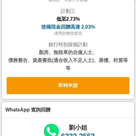
按
計劃三
揭
低至2.73%
地
按揭現金回贈高達 2.03%
產
適用於轉按套現
博
銀行特別按揭計劃
客
劏房、無稅單的自僱人士、
債務整合、資產審批(適合收入不足人士)、唐樓、村屋等
地
等
產
新
即時申請
聞
數
據
WhatsApp 查詢回贈
公
佈
劉小姐