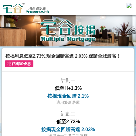
代
理
主
頁
搵
樓/
按揭利息低至2.73%,現金回贈高達 2.03%,保證全城最高！
成
宅谷獨家優惠
交
計劃一
業
低至H+1.3%
主
按揭現金回贈 2.1%
放
適用於新居屋
盤
計劃二
低至2.73%
宅
按揭現金回贈高達 2.03%
谷
適用於一手及二手私樓