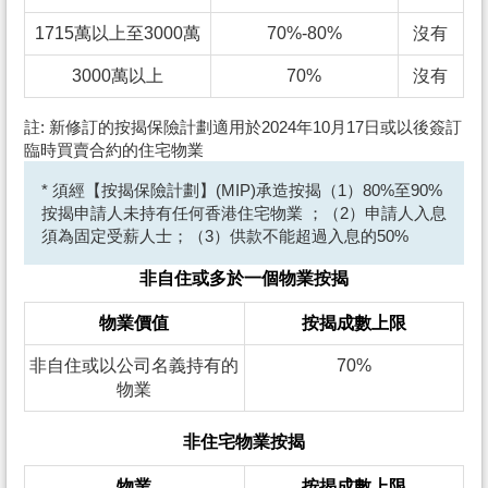
1715萬以上至3000萬
70%-80%
沒有
3000萬以上
70%
沒有
註: 新修訂的按揭保險計劃適用於2024年10月17日或以後簽訂
臨時買賣合約的住宅物業
* 須經【按揭保險計劃】(MIP)承造按揭（1）80%至90%
按揭申請人未持有任何香港住宅物業 ；（2）申請人入息
須為固定受薪人士；（3）供款不能超過入息的50%
非自住或多於一個物業按揭
物業價值
按揭成數上限
非自住或以公司名義持有的
70%
物業
非住宅物業按揭
物業
按揭成數上限