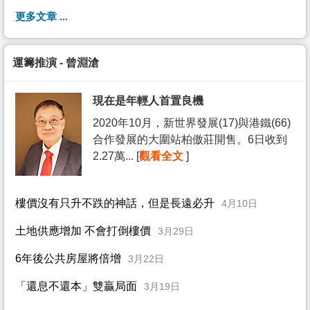
更多文章 ...
運籌推演 - 曾淵滄
現在是年輕人首置良機
2020年10月，新世界發展(17)與港鐵(66)
合作發展的大圍站柏傲莊開售。6日收到
2.27萬... [
觀看全文
]
樓價沒有只升不跌的神話，但是長遠必升
4月10日
土地供應增加 不會打倒樓價
3月29日
6年後公共房屋將倍增
3月22日
「還息不還本」雙贏局面
3月19日