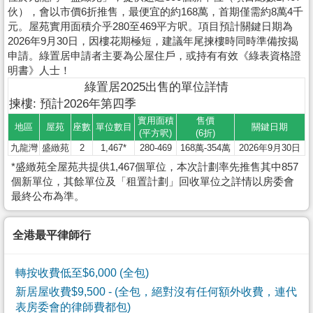
伙），會以市價6折推售，最便宜的約168萬，首期僅需約8萬4千
元。屋苑實用面積介乎280至469平方呎。項目預計關鍵日期為
2026年9月30日，因樓花期極短，建議年尾揀樓時同時準備按揭
申請。綠置居申請者主要為公屋住戶，或持有有效《綠表資格證
明書》人士！
綠置居2025出售的單位詳情
揀樓: 預計2026年第四季
實用面積
售價
地區
屋苑
座數
單位數目
關鍵日期
(平方呎)
(6折)
九龍灣
盛緻苑
2
1,467*
280-469
168萬-354萬
2026年9月30日
*盛緻苑全屋苑共提供1,467個單位，本次計劃率先推售其中857
個新單位，其餘單位及「租置計劃」回收單位之詳情以房委會
最終公布為準。
全港最平律師行
轉按收費低至$6,000 (全包)
新居屋收費$9,500
- (全包，絕對沒有任何額外收費，連代
表房委會的律師費都包)