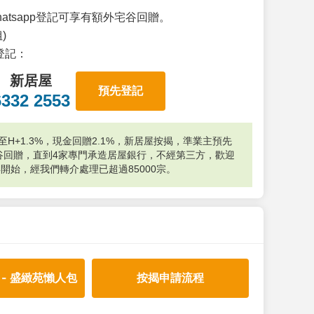
atsapp登記可享有額外宅谷回贈。
)
p登記：
新居屋
預先登記
6332 2553
H+1.3%，現金回贈2.1%，新居屋按揭，準業主預先
外宅谷回贈，直到4家專門承造居屋銀行，不經第三方，歡迎
年開始，經我們轉介處理已超過85000宗。
 - 盛緻苑懶人包
按揭申請流程