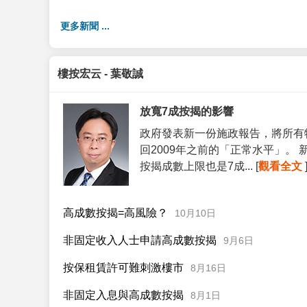
更多新聞 ...
樓按宏云 - 葉敬誠
放寬7成按揭的影響
政府發表新一份施政報告，將所有
回2009年之前的「正常水平」。
按揭成數上限也是7成... [
觀看全文
高成數按揭=高風險？
10月10日
非固定收入人士申請高成數按揭
9月6日
按保租賃許可難刺激樓市
8月16日
非固定入息與高成數按揭
8月1日