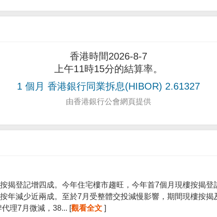
香港時間2026-8-7
上午11時15分的結算率。
1 個月 香港銀行同業拆息(HIBOR) 2.61327
由香港銀行公會網頁提供
按揭登記增四成。今年住宅樓市趨旺，今年首7個月現樓按揭登記宗
按年減少近兩成。至於7月受整體交投減慢影響，期間現樓按揭
7月微減，38... [
觀看全文
]