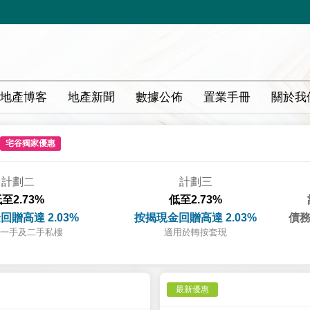
地產博客
地產新聞
數據公佈
置業手冊
關於我
宅谷獨家優惠
計劃二
計劃三
至2.73%
低至2.73%
回贈高達 2.03%
按揭現金回贈高達 2.03%
債務
一手及二手私樓
適用於轉按套現
最新優惠