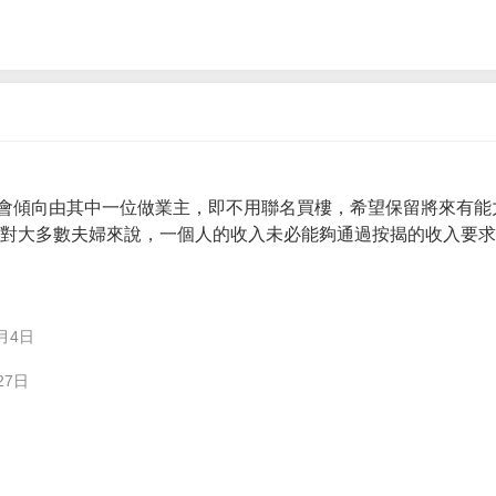
會傾向由其中一位做業主，即不用聯名買樓，希望保留將來有能
。 對大多數夫婦來說，一個人的收入未必能夠通過按揭的收入要
月4日
27日