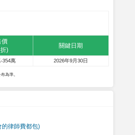
售價
關鍵日期
6折)
-354萬
2026年9月30日
公布為準。
會的律師費都包)