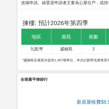
按揭申請。綠置居申請者主要為公屋住戶，或持
揀樓: 預計2026年第四季
地區
屋苑
座數
九龍灣
盛緻苑
2
*盛緻苑全屋苑共提供1,467個單位，本次計劃率先推售
全港最平律師行
新居屋收費$9,5