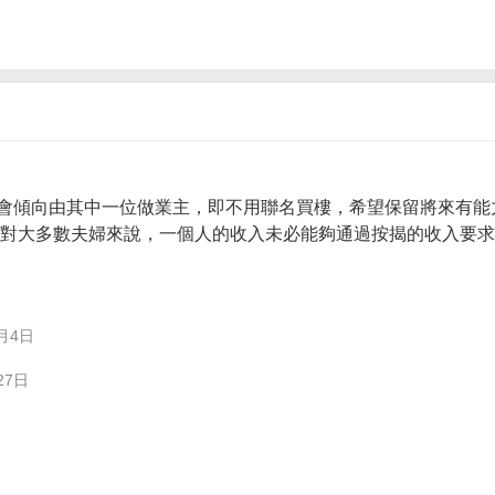
會傾向由其中一位做業主，即不用聯名買樓，希望保留將來有能
。 對大多數夫婦來說，一個人的收入未必能夠通過按揭的收入要
月4日
27日