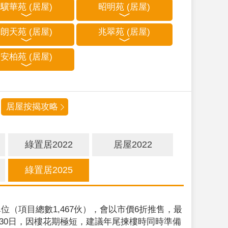
驥華苑 (居屋)
昭明苑 (居屋)
朗天苑 (居屋)
兆翠苑 (居屋)
安柏苑 (居屋)
居屋按揭攻略
綠置居2022
居屋2022
綠置居2025
位（項目總數1,467伙），會以市價6折推售，最
9月30日，因樓花期極短，建議年尾揀樓時同時準備