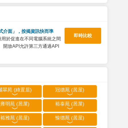
式介面」，按揭資訊快而準
即時比較
一種用於促進在不同電腦系統之間
開放API允許第三方通過API
麗翠苑 (綠置居)
冠德苑 (居屋)
雍明苑 (居屋)
裕泰苑 (居屋)
裕雅苑 (居屋)
愉德苑 (居屋)