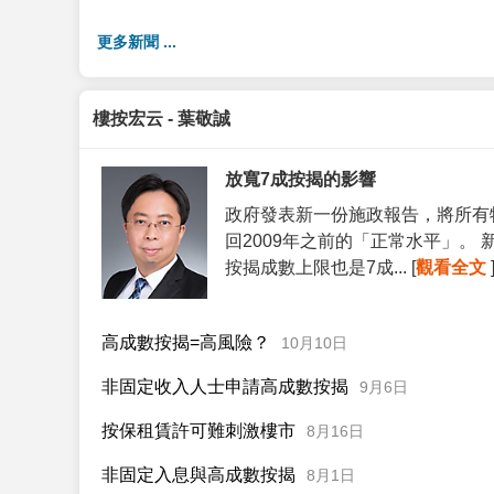
更多新聞 ...
樓按宏云 - 葉敬誠
放寬7成按揭的影響
政府發表新一份施政報告，將所有
回2009年之前的「正常水平」。
按揭成數上限也是7成... [
觀看全文
高成數按揭=高風險？
10月10日
非固定收入人士申請高成數按揭
9月6日
按保租賃許可難刺激樓市
8月16日
非固定入息與高成數按揭
8月1日