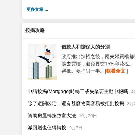
更多文章 ...
按揭攻略
借款人和擔保人的分別
政府推出辣招之後，兩夫婦買樓都
義去買樓，避免要交15%印花稅
審批。要把另一半... [
觀看全文
]
申請按揭(Mortgage)時轉工或失業要主動申報嗎
4
除了避開凶宅，還有甚麼物業容易被拒批按揭
3月
資助房屋轉按致富大法
10月20日
減回贈也值得轉按
9月7日