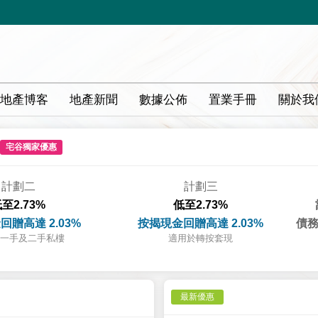
地產博客
地產新聞
數據公佈
置業手冊
關於我
宅谷獨家優惠
計劃二
計劃三
至2.73%
低至2.73%
回贈高達 2.03%
按揭現金回贈高達 2.03%
債務
一手及二手私樓
適用於轉按套現
最新優惠