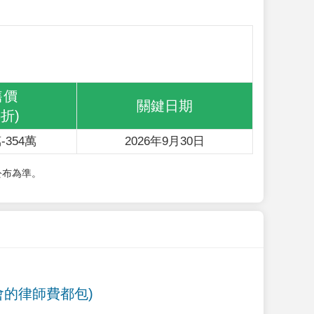
售價
關鍵日期
6折)
-354萬
2026年9月30日
公布為準。
會的律師費都包)