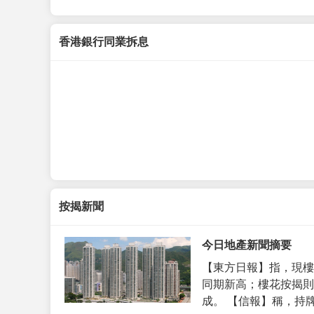
香港銀行同業拆息
按揭新聞
今日地產新聞摘要
【東方日報】指，現樓
同期新高；樓花按揭則
成。 【信報】稱，持牌代理