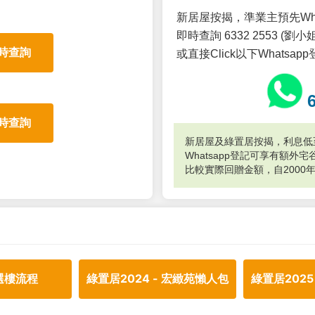
新居屋按揭，準業主預先Wh
即時查詢 6332 2553 (劉小姐
時查詢
或直接Click以下Whatsap
時查詢
新居屋及綠置居按揭，利息低至
Whatsapp登記可享有額
比較實際回贈金額，自2000
選樓流程
綠置居2024 - 宏緻苑懶人包
綠置居2025