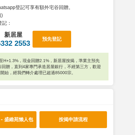
atsapp登記可享有額外宅谷回贈。
)
p登記：
新居屋
預先登記
6332 2553
H+1.3%，現金回贈2.1%，新居屋按揭，準業主預先
外宅谷回贈，直到4家專門承造居屋銀行，不經第三方，歡迎
年開始，經我們轉介處理已超過85000宗。
 - 盛緻苑懶人包
按揭申請流程