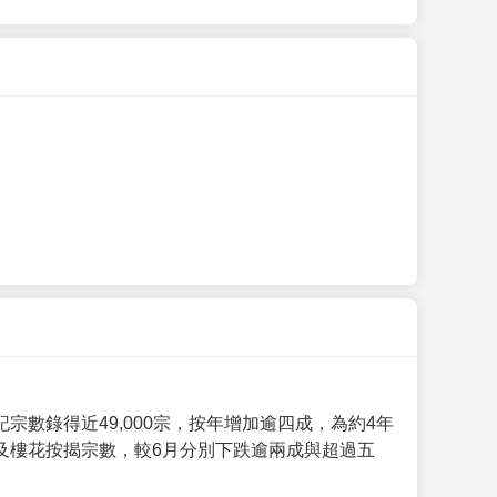
數錄得近49,000宗，按年增加逾四成，為約4年
及樓花按揭宗數，較6月分別下跌逾兩成與超過五