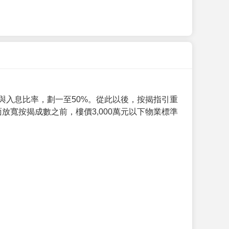
與入息比率，劃一至50%。從此以後，按揭指引重
放寬按揭成數之前，樓價3,000萬元以下物業標準