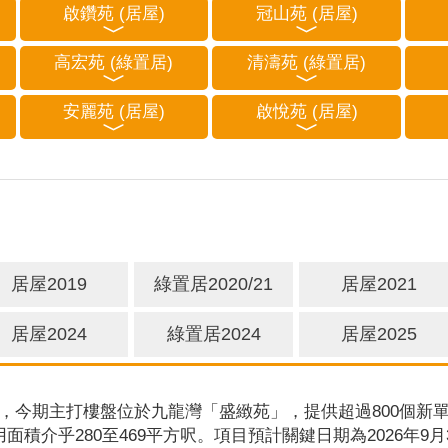
啟鑽苑 (居屋)
冠山苑 (居屋)
高宏苑 (綠置居)
清濤苑 (綠置居)
安麗苑 (居屋)
啟悅苑 (居屋)
居屋2019
綠置居2020/21
居屋2021
居屋2024
綠置居2024
居屋2025
，今期主打樓盤位於九龍灣「盛緻苑」，提供超過800個新單
用面積介乎280至469平方呎。項目預計關鍵日期為2026年