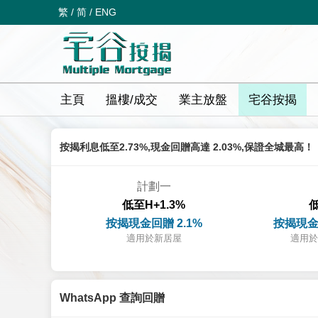
繁
/
简
/
ENG
主頁
搵樓/成交
業主放盤
宅谷按揭
按揭利息低至2.73%,現金回贈高達 2.03%,保證全城最高！
計劃一
低至H+1.3%
低
按揭現金回贈 2.1%
按揭現金
適用於新居屋
適用於
WhatsApp 查詢回贈