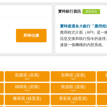
實時銀行資訊
最新資訊
實時接通各大銀行「應用程
應用程式介面（API）是
即時估價
信息交換和執行指令的途徑。
連接一個機構的内部系統。
凱樂苑 (居屋)
彩興苑 (居屋)
錦暉苑 (居屋)
凱德苑 (居屋)
蝶翠苑 (綠置居)
青富苑 (綠置居)