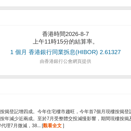
香港時間2026-8-7
上午11時15分的結算率。
1 個月 香港銀行同業拆息(HIBOR) 2.61327
由香港銀行公會網頁提供
按揭登記增四成。今年住宅樓市趨旺，今年首7個月現樓按揭登記宗
按年減少近兩成。至於7月受整體交投減慢影響，期間現樓按揭
7月微減，38... [
觀看全文
]