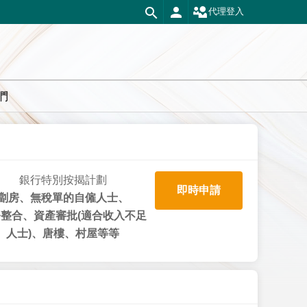
代理登入
們
銀行特別按揭計劃
即時申請
劏房、無稅單的自僱人士、
整合、資產審批(適合收入不足
人士)、唐樓、村屋等等