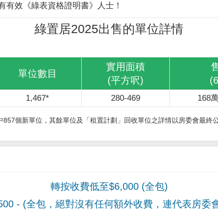
有有效《綠表資格證明書》人士！
綠置居2025出售的單位詳情
實用面積
單位數目
(平方呎)
(
1,467*
280-469
168萬
其中857個新單位，其餘單位及「租置計劃」回收單位之詳情以房委會最終
轉按收費低至$6,000 (全包)
00
- (全包，絕對沒有任何額外收費，連代表房委