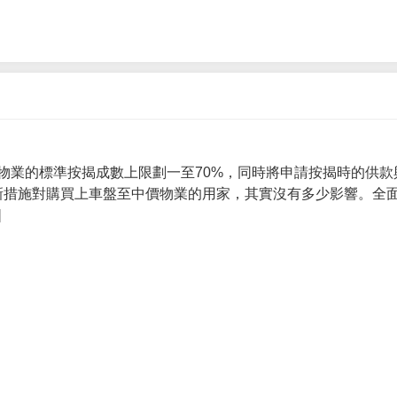
物業的標準按揭成數上限劃一至70%，同時將申請按揭時的供款
 新措施對購買上車盤至中價物業的用家，其實沒有多少影響。全面
]