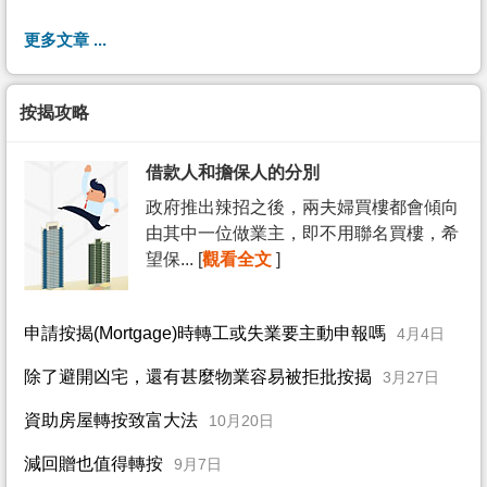
更多文章 ...
按揭攻略
借款人和擔保人的分別
政府推出辣招之後，兩夫婦買樓都會傾向
由其中一位做業主，即不用聯名買樓，希
望保... [
觀看全文
]
申請按揭(Mortgage)時轉工或失業要主動申報嗎
4月4日
除了避開凶宅，還有甚麼物業容易被拒批按揭
3月27日
資助房屋轉按致富大法
10月20日
減回贈也值得轉按
9月7日