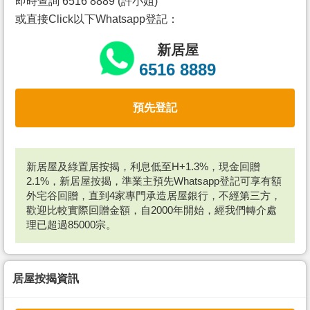
即時查詢 6516 8889 (許小姐)
或直接Click以下Whatsapp登記：
新居屋
6516 8889
預先登記
新居屋及綠置居按揭，利息低至H+1.3%，現金回贈
2.1%，新居屋按揭，準業主預先Whatsapp登記可享有額
外宅谷回贈，直到4家專門承造居屋銀行，不經第三方，
歡迎比較實際回贈金額，自2000年開始，經我們轉介處
理已超過85000宗。
居屋按揭資訊