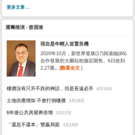
更多文章 ...
運籌推演 - 曾淵滄
現在是年輕人首置良機
2020年10月，新世界發展(17)與港鐵(66)
合作發展的大圍站柏傲莊開售。6日收到
2.27萬... [
觀看全文
]
樓價沒有只升不跌的神話，但是長遠必升
4月10日
土地供應增加 不會打倒樓價
3月29日
6年後公共房屋將倍增
3月22日
「還息不還本」雙贏局面
3月19日