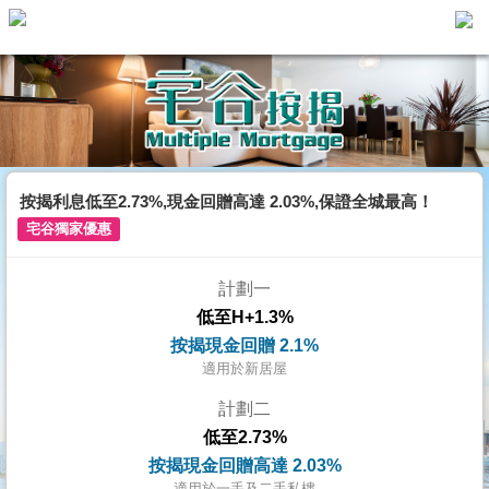
主
頁
代
理
搵
樓/
按揭利息低至2.73%,現金回贈高達 2.03%,保證全城最高！
成
宅谷獨家優惠
交
計劃一
業
低至H+1.3%
主
按揭現金回贈 2.1%
放
適用於新居屋
盤
計劃二
低至2.73%
宅
按揭現金回贈高達 2.03%
谷
適用於一手及二手私樓