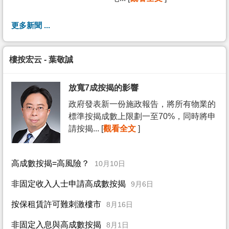
更多新聞 ...
樓按宏云 - 葉敬誠
放寬7成按揭的影響
政府發表新一份施政報告，將所有物業的
標準按揭成數上限劃一至70%，同時將申
請按揭... [
觀看全文
]
高成數按揭=高風險？
10月10日
非固定收入人士申請高成數按揭
9月6日
按保租賃許可難刺激樓市
8月16日
非固定入息與高成數按揭
8月1日