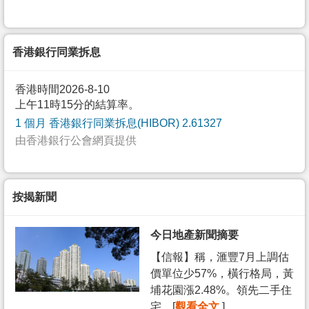
香港銀行同業拆息
香港時間2026-8-10
上午11時15分的結算率。
1 個月 香港銀行同業拆息(HIBOR) 2.61327
由香港銀行公會網頁提供
按揭新聞
今日地產新聞摘要
【信報】稱，滙豐7月上調估
價單位少57%，橫行格局，黃
埔花園漲2.48%。領先二手住
宅... [
觀看全文
]