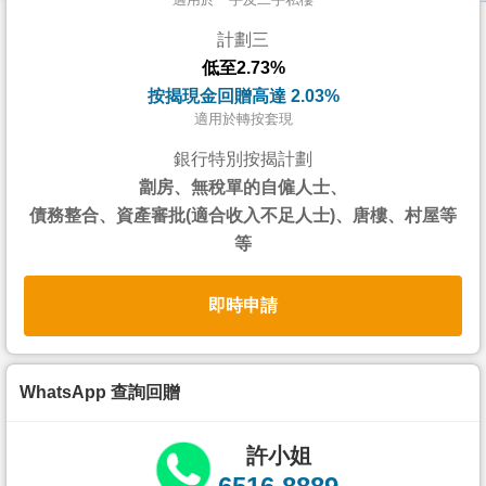
按
計劃三
揭
低至2.73%
地
按揭現金回贈高達 2.03%
產
適用於轉按套現
博
銀行特別按揭計劃
客
劏房、無稅單的自僱人士、
債務整合、資產審批(適合收入不足人士)、唐樓、村屋等
地
等
產
新
即時申請
聞
數
據
WhatsApp 查詢回贈
公
佈
許小姐