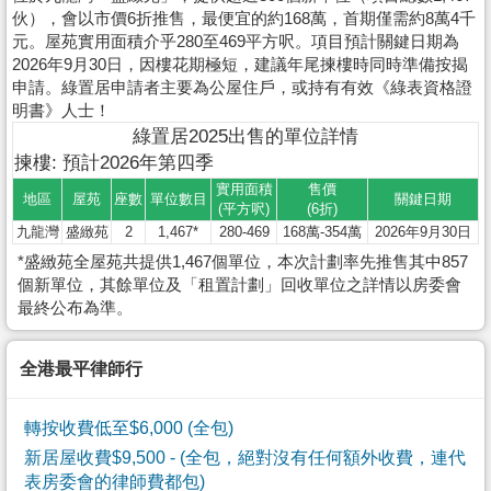
伙），會以市價6折推售，最便宜的約168萬，首期僅需約8萬4千
元。屋苑實用面積介乎280至469平方呎。項目預計關鍵日期為
2026年9月30日，因樓花期極短，建議年尾揀樓時同時準備按揭
申請。綠置居申請者主要為公屋住戶，或持有有效《綠表資格證
明書》人士！
綠置居2025出售的單位詳情
揀樓: 預計2026年第四季
實用面積
售價
地區
屋苑
座數
單位數目
關鍵日期
(平方呎)
(6折)
九龍灣
盛緻苑
2
1,467*
280-469
168萬-354萬
2026年9月30日
*盛緻苑全屋苑共提供1,467個單位，本次計劃率先推售其中857
個新單位，其餘單位及「租置計劃」回收單位之詳情以房委會
最終公布為準。
全港最平律師行
轉按收費低至$6,000 (全包)
新居屋收費$9,500
- (全包，絕對沒有任何額外收費，連代
表房委會的律師費都包)