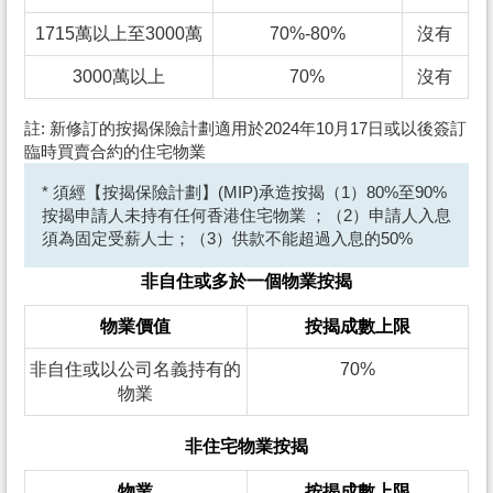
1715萬以上至3000萬
70%-80%
沒有
3000萬以上
70%
沒有
註: 新修訂的按揭保險計劃適用於2024年10月17日或以後簽訂
臨時買賣合約的住宅物業
* 須經【按揭保險計劃】(MIP)承造按揭（1）80%至90%
按揭申請人未持有任何香港住宅物業 ；（2）申請人入息
須為固定受薪人士；（3）供款不能超過入息的50%
非自住或多於一個物業按揭
物業價值
按揭成數上限
非自住或以公司名義持有的
70%
物業
非住宅物業按揭
物業
按揭成數上限