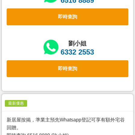
6516 8889
置
業
即時查詢
手
冊
關
劉小姐
於
6332 2553
我
們
即時查詢
最新優惠
新居屋按揭，準業主預先Whatsapp登記可享有額外宅谷
回贈。