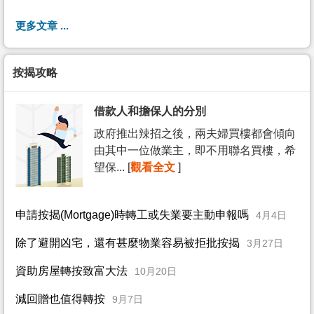
更多文章 ...
按揭攻略
借款人和擔保人的分別
政府推出辣招之後，兩夫婦買樓都會傾向
由其中一位做業主，即不用聯名買樓，希
望保... [
觀看全文
]
申請按揭(Mortgage)時轉工或失業要主動申報嗎
4月4日
除了避開凶宅，還有甚麼物業容易被拒批按揭
3月27日
資助房屋轉按致富大法
10月20日
減回贈也值得轉按
9月7日