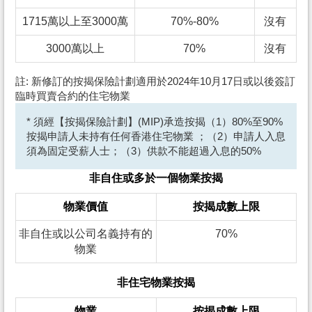
1715萬以上至3000萬
70%-80%
沒有
3000萬以上
70%
沒有
註: 新修訂的按揭保險計劃適用於2024年10月17日或以後簽訂
臨時買賣合約的住宅物業
* 須經【按揭保險計劃】(MIP)承造按揭（1）80%至90%
按揭申請人未持有任何香港住宅物業 ；（2）申請人入息
須為固定受薪人士；（3）供款不能超過入息的50%
非自住或多於一個物業按揭
物業價值
按揭成數上限
非自住或以公司名義持有的
70%
物業
非住宅物業按揭
物業
按揭成數上限