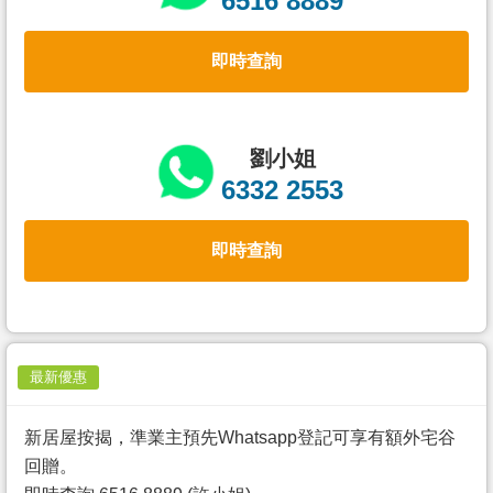
6516 8889
置
業
即時查詢
手
冊
關
劉小姐
於
6332 2553
我
們
即時查詢
最新優惠
新居屋按揭，準業主預先Whatsapp登記可享有額外宅谷
回贈。