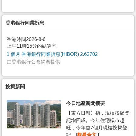
香港銀行同業拆息
香港時間2026-8-6
上午11時15分的結算率。
1 個月 香港銀行同業拆息(HIBOR) 2.62702
由香港銀行公會網頁提供
按揭新聞
今日地產新聞摘要
【東方日報】指，現樓按揭登
記增四成。今年住宅樓市趨
旺，今年首7個月現樓按揭登
記... [
觀看全文
]