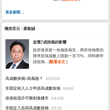
更多新聞 ...
樓按宏云 - 葉敬誠
放寬7成按揭的影響
政府發表新一份施政報告，將所有物業的
標準按揭成數上限劃一至70%，同時將申
請按揭... [
觀看全文
]
高成數按揭=高風險？
10月10日
非固定收入人士申請高成數按揭
9月6日
按保租賃許可難刺激樓市
8月16日
非固定入息與高成數按揭
8月1日