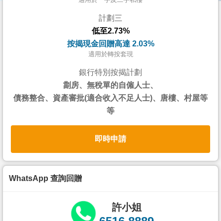
按
計劃三
揭
低至2.73%
地
按揭現金回贈高達 2.03%
產
適用於轉按套現
博
銀行特別按揭計劃
客
劏房、無稅單的自僱人士、
債務整合、資產審批(適合收入不足人士)、唐樓、村屋等
地
等
產
新
即時申請
聞
數
據
WhatsApp 查詢回贈
公
佈
許小姐