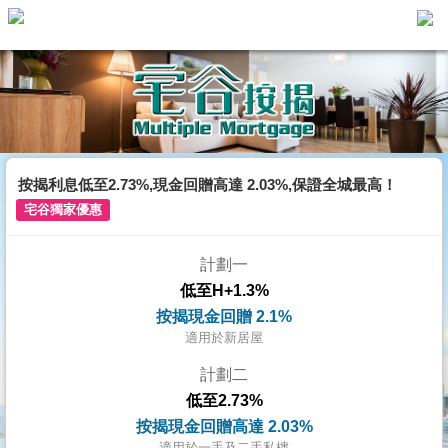
主
頁
代
理
搵
樓/
按揭利息低至2.73%,現金回贈高達 2.03%,保證全城最高！
成
宅谷獨家優惠
交
計劃一
業
低至H+1.3%
主
按揭現金回贈 2.1%
放
適用於新居屋
盤
計劃二
低至2.73%
宅
按揭現金回贈高達 2.03%
谷
適用於一手及二手私樓