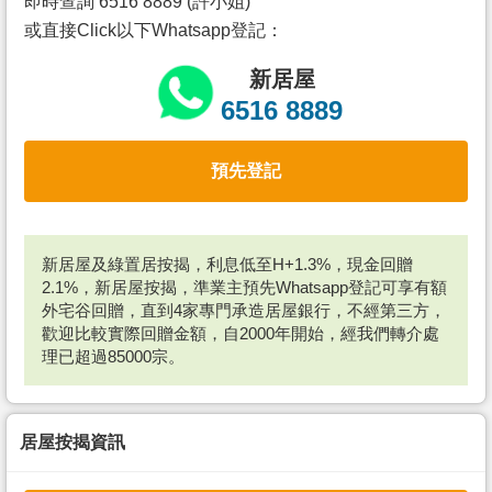
即時查詢 6516 8889 (許小姐)
或直接Click以下Whatsapp登記：
新居屋
6516 8889
預先登記
新居屋及綠置居按揭，利息低至H+1.3%，現金回贈
2.1%，新居屋按揭，準業主預先Whatsapp登記可享有額
外宅谷回贈，直到4家專門承造居屋銀行，不經第三方，
歡迎比較實際回贈金額，自2000年開始，經我們轉介處
理已超過85000宗。
居屋按揭資訊