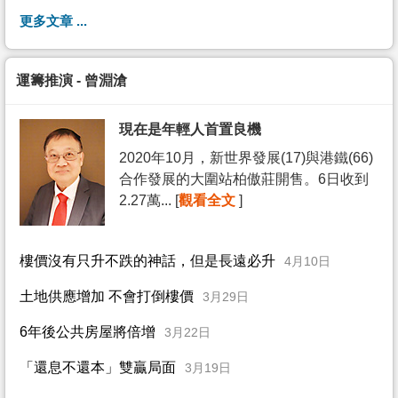
更多文章 ...
運籌推演 - 曾淵滄
現在是年輕人首置良機
2020年10月，新世界發展(17)與港鐵(66)
合作發展的大圍站柏傲莊開售。6日收到
2.27萬... [
觀看全文
]
樓價沒有只升不跌的神話，但是長遠必升
4月10日
土地供應增加 不會打倒樓價
3月29日
6年後公共房屋將倍增
3月22日
「還息不還本」雙贏局面
3月19日