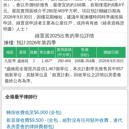
伙），會以市價6折推售，最便宜的約168萬，首期僅需約8萬4千
元。屋苑實用面積介乎280至469平方呎。項目預計關鍵日期為
2026年9月30日，因樓花期極短，建議年尾揀樓時同時準備按揭
申請。綠置居申請者主要為公屋住戶，或持有有效《綠表資格證
明書》人士！
綠置居2025出售的單位詳情
揀樓: 預計2026年第四季
實用面積
售價
地區
屋苑
座數
單位數目
關鍵日期
(平方呎)
(6折)
九龍灣
盛緻苑
2
1,467*
280-469
168萬-354萬
2026年9月30日
*盛緻苑全屋苑共提供1,467個單位，本次計劃率先推售其中857
個新單位，其餘單位及「租置計劃」回收單位之詳情以房委會
最終公布為準。
全港最平律師行
轉按收費低至$6,000 (全包)
新居屋收費$9,500
- (全包，絕對沒有任何額外收費，連代
表房委會的律師費都包)