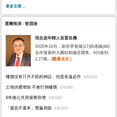
更多文章 ...
運籌推演 - 曾淵滄
現在是年輕人首置良機
2020年10月，新世界發展(17)與港鐵(66)
合作發展的大圍站柏傲莊開售。6日收到
2.27萬... [
觀看全文
]
樓價沒有只升不跌的神話，但是長遠必升
4月10日
土地供應增加 不會打倒樓價
3月29日
6年後公共房屋將倍增
3月22日
「還息不還本」雙贏局面
3月19日