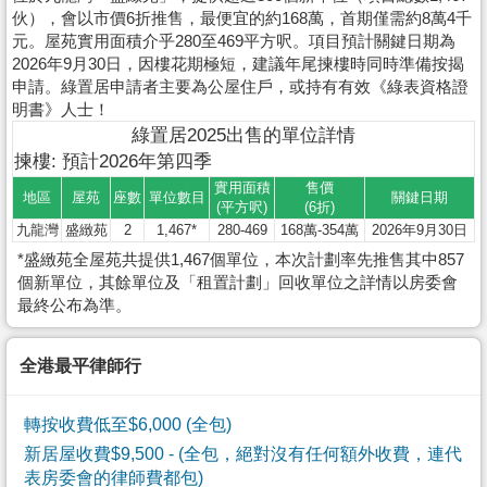
伙），會以市價6折推售，最便宜的約168萬，首期僅需約8萬4千
元。屋苑實用面積介乎280至469平方呎。項目預計關鍵日期為
2026年9月30日，因樓花期極短，建議年尾揀樓時同時準備按揭
申請。綠置居申請者主要為公屋住戶，或持有有效《綠表資格證
明書》人士！
綠置居2025出售的單位詳情
揀樓: 預計2026年第四季
實用面積
售價
地區
屋苑
座數
單位數目
關鍵日期
(平方呎)
(6折)
九龍灣
盛緻苑
2
1,467*
280-469
168萬-354萬
2026年9月30日
*盛緻苑全屋苑共提供1,467個單位，本次計劃率先推售其中857
個新單位，其餘單位及「租置計劃」回收單位之詳情以房委會
最終公布為準。
全港最平律師行
轉按收費低至$6,000 (全包)
新居屋收費$9,500
- (全包，絕對沒有任何額外收費，連代
表房委會的律師費都包)