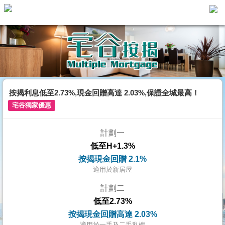
主
頁
代
理
搵
樓/
按揭利息低至2.73%,現金回贈高達 2.03%,保證全城最高！
成
宅谷獨家優惠
交
計劃一
業
低至H+1.3%
主
按揭現金回贈 2.1%
放
適用於新居屋
盤
計劃二
低至2.73%
宅
按揭現金回贈高達 2.03%
谷
適用於一手及二手私樓