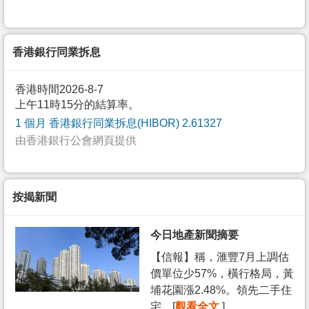
香港銀行同業拆息
香港時間2026-8-7
上午11時15分的結算率。
1 個月 香港銀行同業拆息(HIBOR) 2.61327
由香港銀行公會網頁提供
按揭新聞
今日地產新聞摘要
【信報】稱，滙豐7月上調估
價單位少57%，橫行格局，黃
埔花園漲2.48%。領先二手住
宅... [
觀看全文
]