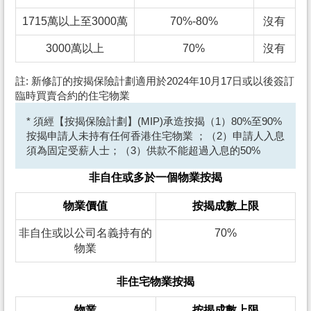
1715萬以上至3000萬
70%-80%
沒有
3000萬以上
70%
沒有
註: 新修訂的按揭保險計劃適用於2024年10月17日或以後簽訂
臨時買賣合約的住宅物業
* 須經【按揭保險計劃】(MIP)承造按揭（1）80%至90%
按揭申請人未持有任何香港住宅物業 ；（2）申請人入息
須為固定受薪人士；（3）供款不能超過入息的50%
非自住或多於一個物業按揭
物業價值
按揭成數上限
非自住或以公司名義持有的
70%
物業
非住宅物業按揭
物業
按揭成數上限