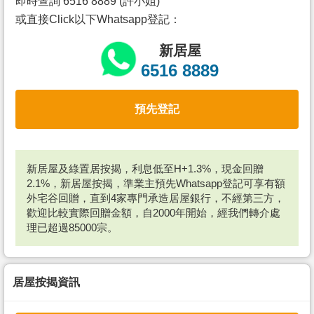
即時查詢 6516 8889 (許小姐)
或直接Click以下Whatsapp登記：
新居屋
6516 8889
預先登記
新居屋及綠置居按揭，利息低至H+1.3%，現金回贈
2.1%，新居屋按揭，準業主預先Whatsapp登記可享有額
外宅谷回贈，直到4家專門承造居屋銀行，不經第三方，
歡迎比較實際回贈金額，自2000年開始，經我們轉介處
理已超過85000宗。
居屋按揭資訊