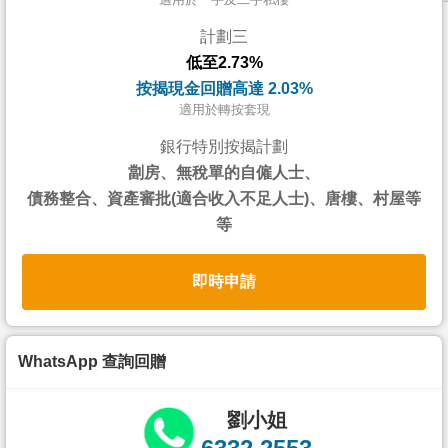
按
計劃三
揭
低至2.73%
地
按揭現金回贈高達 2.03%
產
適用於轉按套現
博
銀行特別按揭計劃
客
劏房、無稅單的自僱人士、
債務整合、資產審批(適合收入不足人士)、唐樓、村屋等
地
等
產
新
即時申請
聞
數
據
WhatsApp 查詢回贈
公
佈
劉小姐