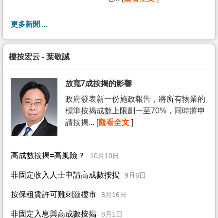
更多新聞 ...
樓按宏云 - 葉敬誠
放寬7成按揭的影響
政府發表新一份施政報告，將所有物業的
標準按揭成數上限劃一至70%，同時將申
請按揭... [
觀看全文
]
高成數按揭=高風險？
10月10日
非固定收入人士申請高成數按揭
9月6日
按保租賃許可難刺激樓市
8月16日
非固定入息與高成數按揭
8月1日