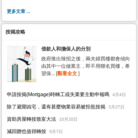
更多文章 ...
按揭攻略
借款人和擔保人的分別
政府推出辣招之後，兩夫婦買樓都會傾向
由其中一位做業主，即不用聯名買樓，希
望保... [
觀看全文
]
申請按揭(Mortgage)時轉工或失業要主動申報嗎
4月4日
除了避開凶宅，還有甚麼物業容易被拒批按揭
3月27日
資助房屋轉按致富大法
10月20日
減回贈也值得轉按
9月7日