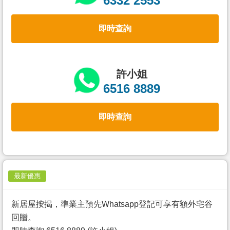
6332 2553
置
業
即時查詢
手
冊
關
許小姐
於
6516 8889
我
們
即時查詢
最新優惠
新居屋按揭，準業主預先Whatsapp登記可享有額外宅谷
回贈。