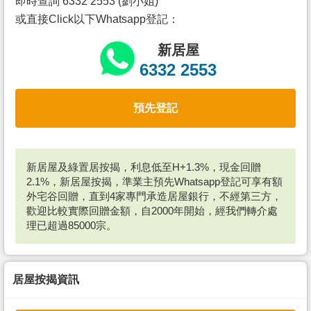
即時查詢 6332 2553 (劉小姐)
或直接Click以下Whatsapp登記：
新居屋
6332 2553
預先登記
新居屋及綠置居按揭，利息低至H+1.3%，現金回贈
2.1%，新居屋按揭，準業主預先Whatsapp登記可享有額
外宅谷回贈，直到4家專門承造居屋銀行，不經第三方，
歡迎比較實際回贈金額，自2000年開始，經我們轉介處
理已超過85000宗。
居屋按揭資訊