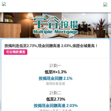
主
頁
代
理
搵
樓/
按揭利息低至2.73%,現金回贈高達 2.03%,保證全城最高！
成
宅谷獨家優惠
交
計劃一
業
低至H+1.3%
主
按揭現金回贈 2.1%
放
適用於新居屋
盤
計劃二
低至2.73%
宅
按揭現金回贈高達 2.03%
谷
適用於一手及二手私樓