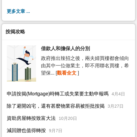
更多文章 ...
按揭攻略
借款人和擔保人的分別
政府推出辣招之後，兩夫婦買樓都會傾向
由其中一位做業主，即不用聯名買樓，希
望保... [
觀看全文
]
申請按揭(Mortgage)時轉工或失業要主動申報嗎
4月4日
除了避開凶宅，還有甚麼物業容易被拒批按揭
3月27日
資助房屋轉按致富大法
10月20日
減回贈也值得轉按
9月7日