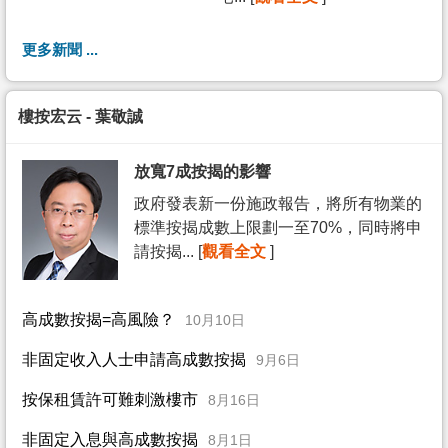
更多新聞 ...
樓按宏云 - 葉敬誠
放寬7成按揭的影響
政府發表新一份施政報告，將所有物業的
標準按揭成數上限劃一至70%，同時將申
請按揭... [
觀看全文
]
高成數按揭=高風險？
10月10日
非固定收入人士申請高成數按揭
9月6日
按保租賃許可難刺激樓市
8月16日
非固定入息與高成數按揭
8月1日