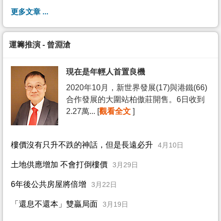
更多文章 ...
運籌推演 - 曾淵滄
現在是年輕人首置良機
2020年10月，新世界發展(17)與港鐵(66)
合作發展的大圍站柏傲莊開售。6日收到
2.27萬... [
觀看全文
]
樓價沒有只升不跌的神話，但是長遠必升
4月10日
土地供應增加 不會打倒樓價
3月29日
6年後公共房屋將倍增
3月22日
「還息不還本」雙贏局面
3月19日