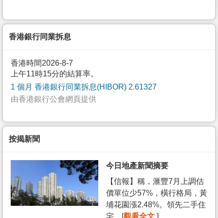
香港銀行同業拆息
香港時間2026-8-7
上午11時15分的結算率。
1 個月 香港銀行同業拆息(HIBOR) 2.61327
由香港銀行公會網頁提供
按揭新聞
今日地產新聞摘要
【信報】稱，滙豐7月上調估
價單位少57%，橫行格局，黃
埔花園漲2.48%。領先二手住
宅... [
觀看全文
]