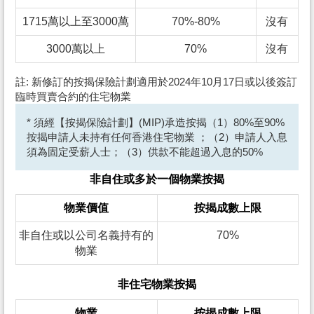
1715萬以上至3000萬
70%-80%
沒有
3000萬以上
70%
沒有
註: 新修訂的按揭保險計劃適用於2024年10月17日或以後簽訂
臨時買賣合約的住宅物業
* 須經【按揭保險計劃】(MIP)承造按揭（1）80%至90%
按揭申請人未持有任何香港住宅物業 ；（2）申請人入息
須為固定受薪人士；（3）供款不能超過入息的50%
非自住或多於一個物業按揭
物業價值
按揭成數上限
非自住或以公司名義持有的
70%
物業
非住宅物業按揭
物業
按揭成數上限