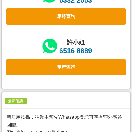
6332 2553
置
業
即時查詢
手
冊
關
許小姐
於
6516 8889
我
們
即時查詢
最新優惠
新居屋按揭，準業主預先Whatsapp登記可享有額外宅谷
回贈。