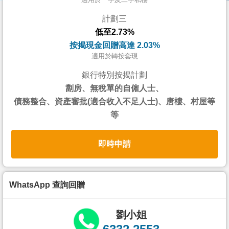
按
計劃三
揭
低至2.73%
地
按揭現金回贈高達 2.03%
產
適用於轉按套現
博
銀行特別按揭計劃
客
劏房、無稅單的自僱人士、
債務整合、資產審批(適合收入不足人士)、唐樓、村屋等
地
等
產
新
即時申請
聞
數
據
WhatsApp 查詢回贈
公
佈
劉小姐