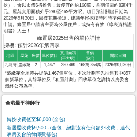
伙），會以市價6折推售，最便宜的約168萬，首期僅需約8萬4千
元。屋苑實用面積介乎280至469平方呎。項目預計關鍵日期為
2026年9月30日，因樓花期極短，建議年尾揀樓時同時準備按揭
申請。綠置居申請者主要為公屋住戶，或持有有效《綠表資格證
明書》人士！
綠置居2025出售的單位詳情
揀樓: 預計2026年第四季
實用面積
售價
地區
屋苑
座數
單位數目
關鍵日期
(平方呎)
(6折)
九龍灣
盛緻苑
2
1,467*
280-469
168萬-354萬
2026年9月30日
*盛緻苑全屋苑共提供1,467個單位，本次計劃率先推售其中857
個新單位，其餘單位及「租置計劃」回收單位之詳情以房委會
最終公布為準。
全港最平律師行
轉按收費低至$6,000 (全包)
新居屋收費$9,500
- (全包，絕對沒有任何額外收費，連代
表房委會的律師費都包)