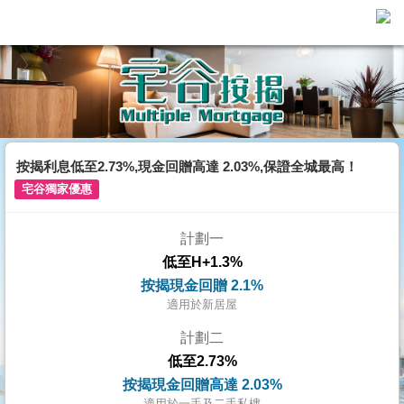
代
理
主
頁
搵
樓/
按揭利息低至2.73%,現金回贈高達 2.03%,保證全城最高！
成
宅谷獨家優惠
交
計劃一
業
低至H+1.3%
主
按揭現金回贈 2.1%
放
適用於新居屋
盤
計劃二
低至2.73%
宅
按揭現金回贈高達 2.03%
谷
適用於一手及二手私樓