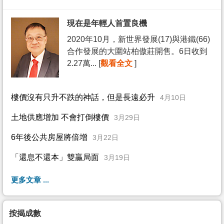
現在是年輕人首置良機
2020年10月，新世界發展(17)與港鐵(66)
合作發展的大圍站柏傲莊開售。6日收到
2.27萬... [
觀看全文
]
樓價沒有只升不跌的神話，但是長遠必升
4月10日
土地供應增加 不會打倒樓價
3月29日
6年後公共房屋將倍增
3月22日
「還息不還本」雙贏局面
3月19日
更多文章 ...
按揭成數