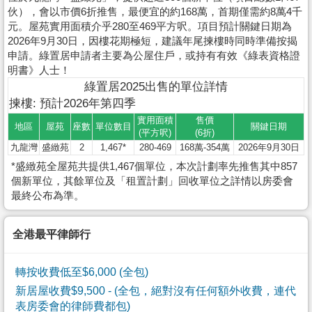
伙），會以市價6折推售，最便宜的約168萬，首期僅需約8萬4千
元。屋苑實用面積介乎280至469平方呎。項目預計關鍵日期為
2026年9月30日，因樓花期極短，建議年尾揀樓時同時準備按揭
申請。綠置居申請者主要為公屋住戶，或持有有效《綠表資格證
明書》人士！
綠置居2025出售的單位詳情
揀樓: 預計2026年第四季
實用面積
售價
地區
屋苑
座數
單位數目
關鍵日期
(平方呎)
(6折)
九龍灣
盛緻苑
2
1,467*
280-469
168萬-354萬
2026年9月30日
*盛緻苑全屋苑共提供1,467個單位，本次計劃率先推售其中857
個新單位，其餘單位及「租置計劃」回收單位之詳情以房委會
最終公布為準。
全港最平律師行
轉按收費低至$6,000 (全包)
新居屋收費$9,500
- (全包，絕對沒有任何額外收費，連代
表房委會的律師費都包)