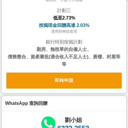
按
計劃三
揭
低至2.73%
地
按揭現金回贈高達 2.03%
產
適用於轉按套現
博
銀行特別按揭計劃
客
劏房、無稅單的自僱人士、
債務整合、資產審批(適合收入不足人士)、唐樓、村屋等
地
等
產
新
即時申請
聞
數
據
WhatsApp 查詢回贈
公
佈
劉小姐