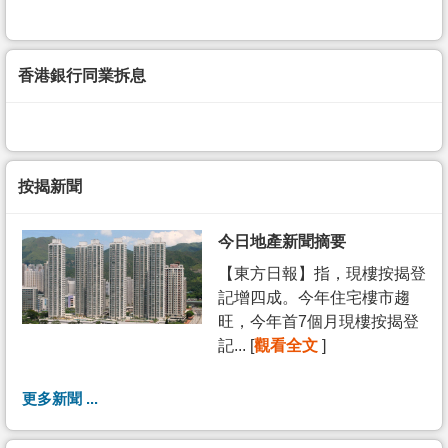
香港銀行同業拆息
按揭新聞
今日地產新聞摘要
【東方日報】指，現樓按揭登
記增四成。今年住宅樓市趨
旺，今年首7個月現樓按揭登
記... [
觀看全文
]
更多新聞 ...