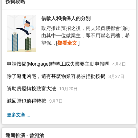
按揭攻略
借款人和擔保人的分別
政府推出辣招之後，兩夫婦買樓都會傾向
由其中一位做業主，即不用聯名買樓，希
望保... [
觀看全文
]
申請按揭(Mortgage)時轉工或失業要主動申報嗎
4月4日
除了避開凶宅，還有甚麼物業容易被拒批按揭
3月27日
資助房屋轉按致富大法
10月20日
減回贈也值得轉按
9月7日
更多文章 ...
運籌推演 - 曾淵滄