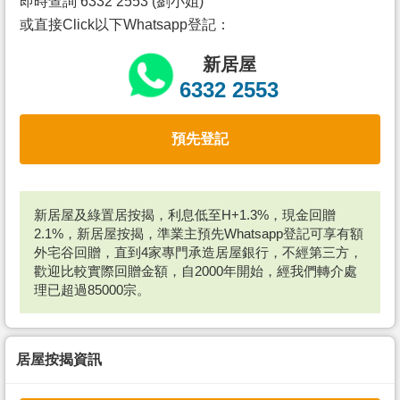
即時查詢 6332 2553 (劉小姐)
或直接Click以下Whatsapp登記：
新居屋
6332 2553
預先登記
新居屋及綠置居按揭，利息低至H+1.3%，現金回贈
2.1%，新居屋按揭，準業主預先Whatsapp登記可享有額
外宅谷回贈，直到4家專門承造居屋銀行，不經第三方，
歡迎比較實際回贈金額，自2000年開始，經我們轉介處
理已超過85000宗。
居屋按揭資訊