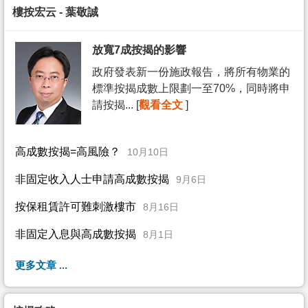
樓按宏云 - 葉敬誠
放寬7成按揭的影響
政府發表新一份施政報告，將所有物業的
標準按揭成數上限劃一至70%，同時將申
請按揭... [
觀看全文
]
高成數按揭=高風險？
10月10日
非固定收入人士申請高成數按揭
9月6日
按保租賃許可難刺激樓市
8月16日
非固定入息與高成數按揭
8月1日
更多文章 ...