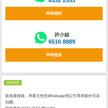
6332 2553
置
業
即時查詢
手
冊
關
許小姐
於
6516 8889
我
們
即時查詢
最新優惠
新居屋按揭，準業主預先Whatsapp登記可享有額外宅谷
回贈。