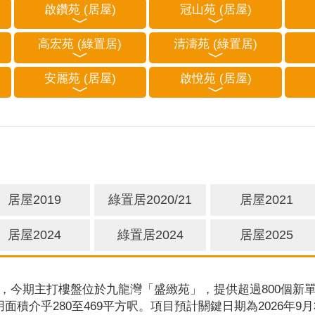
啟鑽苑 (居屋)
冠山苑 (居屋)
高宏苑 (綠置居)
清濤苑 (綠置居)
安麗苑 (居屋)
啟悅苑 (居屋)
居屋2019
綠置居2020/21
居屋2021
居屋2024
綠置居2024
居屋2025
，今期主打樓盤位於九龍灣「盛緻苑」，提供超過800個新單
用面積介乎280至469平方呎。項目預計關鍵日期為2026年