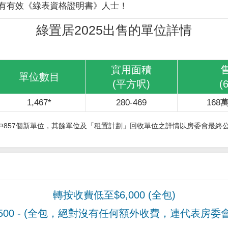
有有效《綠表資格證明書》人士！
綠置居2025出售的單位詳情
實用面積
單位數目
(平方呎)
(
1,467*
280-469
168萬
其中857個新單位，其餘單位及「租置計劃」回收單位之詳情以房委會最終
轉按收費低至$6,000 (全包)
00
- (全包，絕對沒有任何額外收費，連代表房委