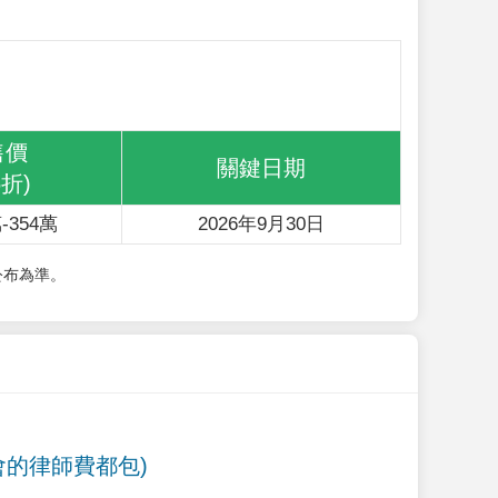
售價
關鍵日期
6折)
-354萬
2026年9月30日
公布為準。
會的律師費都包)