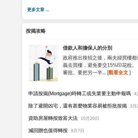
更多文章 ...
按揭攻略
借款人和擔保人的分別
政府推出辣招之後，兩夫婦買樓都
義去買樓，避免要交15%印花稅
審批。要把另一半... [
觀看全文
]
申請按揭(Mortgage)時轉工或失業要主動申報嗎
4
除了避開凶宅，還有甚麼物業容易被拒批按揭
3月
資助房屋轉按致富大法
10月20日
減回贈也值得轉按
9月7日