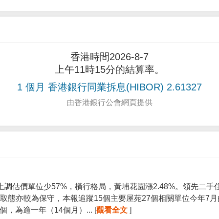
香港時間2026-8-7
上午11時15分的結算率。
1 個月 香港銀行同業拆息(HIBOR) 2.61327
由香港銀行公會網頁提供
上調估價單位少57%，橫行格局，黃埔花園漲2.48%。領先二
取態亦較為保守，本報追蹤15個主要屋苑27個相關單位今年7
個，為逾一年（14個月）... [
觀看全文
]