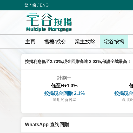
繁
/
简
/
ENG
主頁
搵樓/成交
業主放盤
宅谷按揭
按揭利息低至2.73%,現金回贈高達 2.03%,保證全城最高！
計劃一
低至H+1.3%
低
按揭現金回贈 2.1%
按揭現金
適用於新居屋
適用於
WhatsApp 查詢回贈