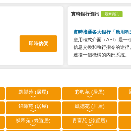
實時銀行資訊
最新資訊
實時接通各大銀行「應用程
應用程式介面（API）是
即時估價
信息交換和執行指令的途徑。
連接一個機構的内部系統。
凱樂苑 (居屋)
彩興苑 (居屋)
錦暉苑 (居屋)
凱德苑 (居屋)
蝶翠苑 (綠置居)
青富苑 (綠置居)