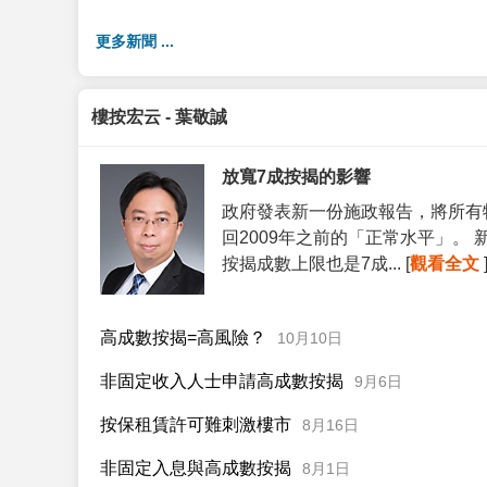
更多新聞 ...
樓按宏云 - 葉敬誠
放寬7成按揭的影響
政府發表新一份施政報告，將所有
回2009年之前的「正常水平」。
按揭成數上限也是7成... [
觀看全文
高成數按揭=高風險？
10月10日
非固定收入人士申請高成數按揭
9月6日
按保租賃許可難刺激樓市
8月16日
非固定入息與高成數按揭
8月1日