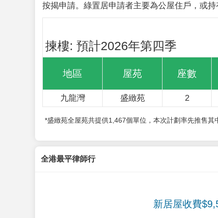
按揭申請。綠置居申請者主要為公屋住戶，或持
揀樓: 預計2026年第四季
地區
屋苑
座數
九龍灣
盛緻苑
2
*盛緻苑全屋苑共提供1,467個單位，本次計劃率先推售
全港最平律師行
新居屋收費$9,5