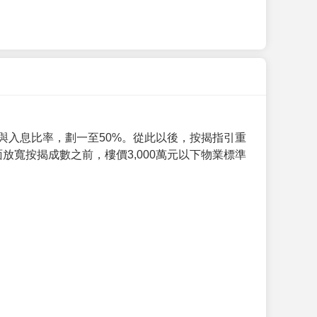
與入息比率，劃一至50%。從此以後，按揭指引重
放寬按揭成數之前，樓價3,000萬元以下物業標準