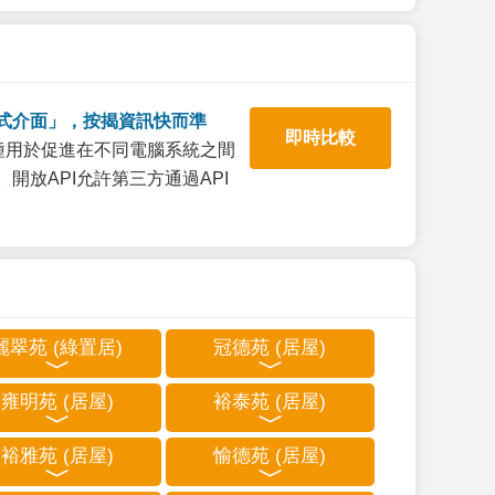
式介面」，按揭資訊快而準
即時比較
一種用於促進在不同電腦系統之間
開放API允許第三方通過API
麗翠苑 (綠置居)
冠德苑 (居屋)
雍明苑 (居屋)
裕泰苑 (居屋)
裕雅苑 (居屋)
愉德苑 (居屋)