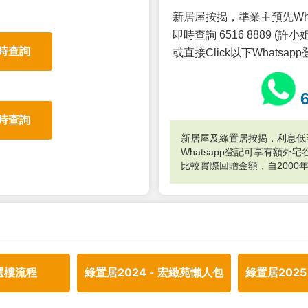
新居屋按揭，準業主預先Wh
即時查詢 6516 8889 (許小姐
時查詢
或直接Click以下Whatsap
時查詢
新居屋及綠置居按揭，利息低至
Whatsapp登記可享有額
比較實際回贈金額，自2000
選樓流程
綠置居2024 - 宏緻苑懶人包
綠置居2025