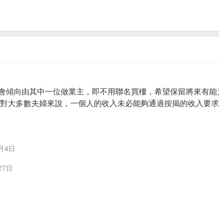
會傾向由其中一位做業主，即不用聯名買樓，希望保留將來有能
。 對大多數夫婦來說，一個人的收入未必能夠通過按揭的收入要
月4日
27日