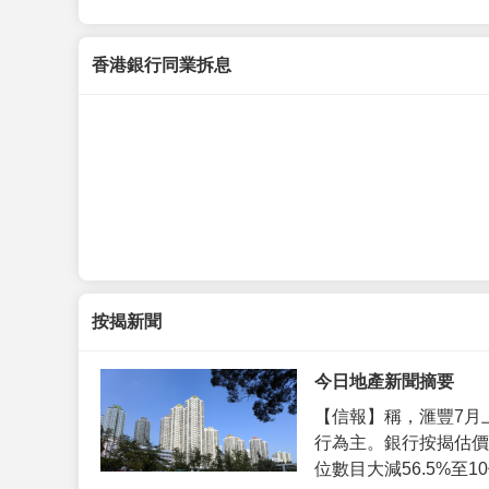
香港銀行同業拆息
按揭新聞
今日地產新聞摘要
【信報】稱，滙豐7月
行為主。銀行按揭估價
位數目大減56.5%至10