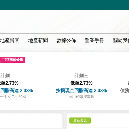
地產博客
地產新聞
數據公佈
置業手冊
關於我
宅谷獨家優惠
計劃二
計劃三
至2.73%
低至2.73%
回贈高達 2.03%
按揭現金回贈高達 2.03%
債務
一手及二手私樓
適用於轉按套現
最新優惠