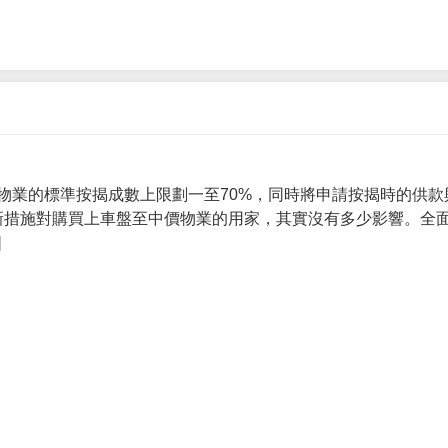
物業的標準按揭成數上限劃一至70%，同時將申請按揭時的供款
 新措施對購買上車盤至中價物業的用家，其實沒有多少影響。全面
]