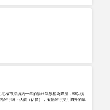
手住宅樓市持續約一年的暢旺氣氛稍為降溫，轉以橫
月的銀行網上估價（估價），滙豐銀行按月調升的單