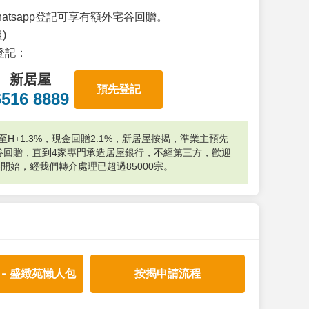
atsapp登記可享有額外宅谷回贈。
)
p登記：
新居屋
預先登記
6516 8889
H+1.3%，現金回贈2.1%，新居屋按揭，準業主預先
外宅谷回贈，直到4家專門承造居屋銀行，不經第三方，歡迎
年開始，經我們轉介處理已超過85000宗。
 - 盛緻苑懶人包
按揭申請流程