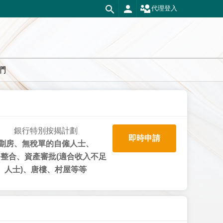
代理登入
們
銀行特別按揭計劃
即時申請
劏房、無稅單的自僱人士、
整合、資產審批(適合收入不足
人士)、唐樓、村屋等等