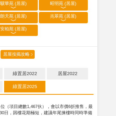
驥華苑 (居屋)
昭明苑 (居屋)
朗天苑 (居屋)
兆翠苑 (居屋)
安柏苑 (居屋)
居屋按揭攻略
綠置居2022
居屋2022
綠置居2025
位（項目總數1,467伙），會以市價6折推售，最
9月30日，因樓花期極短，建議年尾揀樓時同時準備