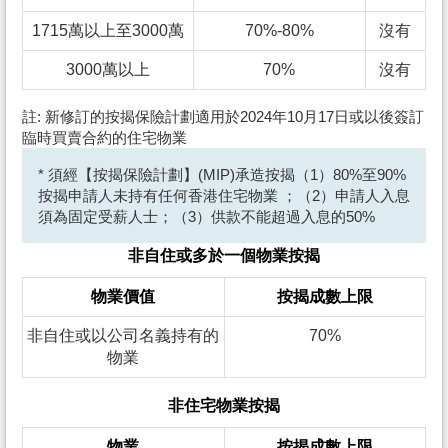
1715萬以上至3000萬
70%-80%
沒有
3000萬以上
70%
沒有
註: 新修訂的按揭保險計劃適用於2024年10月17日或以後簽訂
臨時買賣合約的住宅物業
* 須經【按揭保險計劃】(MIP)承造按揭（1）80%至90%
按揭申請人未持有任何香港住宅物業 ；（2）申請人入息
須為固定受薪人士；（3）供款不能超過入息的50%
非自住或多於一個物業按揭
物業價值
按揭成數上限
非自住或以公司名義持有的
70%
物業
非住宅物業按揭
物業
按揭成數上限