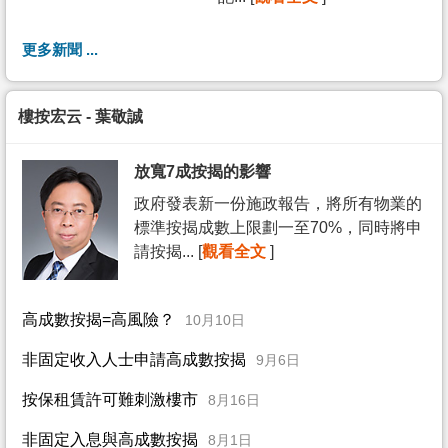
更多新聞 ...
樓按宏云 - 葉敬誠
放寬7成按揭的影響
政府發表新一份施政報告，將所有物業的
標準按揭成數上限劃一至70%，同時將申
請按揭... [
觀看全文
]
高成數按揭=高風險？
10月10日
非固定收入人士申請高成數按揭
9月6日
按保租賃許可難刺激樓市
8月16日
非固定入息與高成數按揭
8月1日