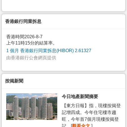
香港銀行同業拆息
香港時間2026-8-7
上午11時15分的結算率。
1 個月 香港銀行同業拆息(HIBOR) 2.61327
由香港銀行公會網頁提供
按揭新聞
今日地產新聞摘要
【東方日報】指，現樓按揭登
記增四成。今年住宅樓市趨
旺，今年首7個月現樓按揭登
記... [
觀看全文
]