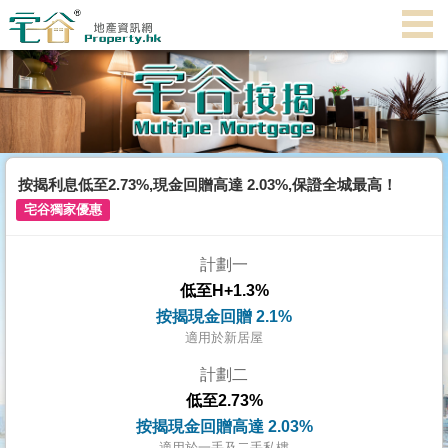
代
理
主
頁
搵
樓/
按揭利息低至2.73%,現金回贈高達 2.03%,保證全城最高！
成
宅谷獨家優惠
交
計劃一
業
低至H+1.3%
主
按揭現金回贈 2.1%
放
適用於新居屋
盤
計劃二
低至2.73%
宅
按揭現金回贈高達 2.03%
谷
適用於一手及二手私樓