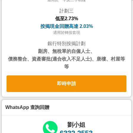
按
計劃三
揭
低至2.73%
地
按揭現金回贈高達 2.03%
產
適用於轉按套現
博
銀行特別按揭計劃
客
劏房、無稅單的自僱人士、
債務整合、資產審批(適合收入不足人士)、唐樓、村屋等
地
等
產
新
即時申請
聞
數
據
WhatsApp 查詢回贈
公
佈
劉小姐