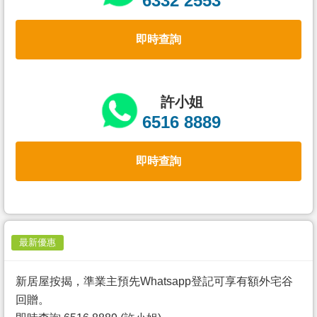
6332 2553
置
業
即時查詢
手
冊
關
許小姐
於
6516 8889
我
們
即時查詢
最新優惠
新居屋按揭，準業主預先Whatsapp登記可享有額外宅谷
回贈。