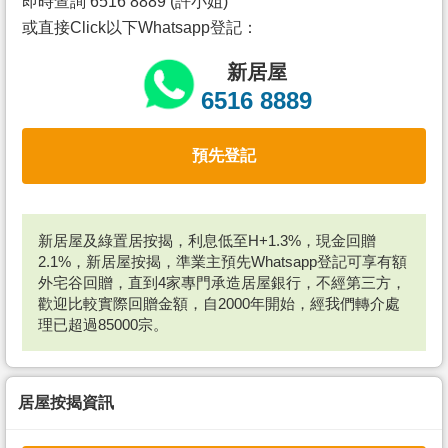
即時查詢 6516 8889 (許小姐)
或直接Click以下Whatsapp登記：
新居屋
6516 8889
預先登記
新居屋及綠置居按揭，利息低至H+1.3%，現金回贈
2.1%，新居屋按揭，準業主預先Whatsapp登記可享有額
外宅谷回贈，直到4家專門承造居屋銀行，不經第三方，
歡迎比較實際回贈金額，自2000年開始，經我們轉介處
理已超過85000宗。
居屋按揭資訊