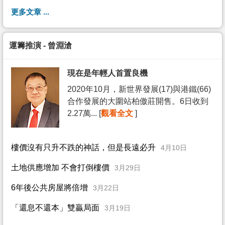
更多文章 ...
運籌推演 - 曾淵滄
現在是年輕人首置良機
2020年10月，新世界發展(17)與港鐵(66)
合作發展的大圍站柏傲莊開售。6日收到
2.27萬... [
觀看全文
]
樓價沒有只升不跌的神話，但是長遠必升
4月10日
土地供應增加 不會打倒樓價
3月29日
6年後公共房屋將倍增
3月22日
「還息不還本」雙贏局面
3月19日