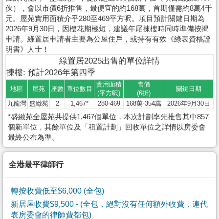
伙），會以市價6折推售，最便宜的約168萬，首期僅需約8萬4千
元。屋苑實用面積介乎280至469平方呎。項目預計關鍵日期為
2026年9月30日，因樓花期極短，建議年尾揀樓時同時準備按揭
申請。綠置居申請者主要為公屋住戶，或持有有效《綠表資格證
明書》人士！
綠置居2025出售的單位詳情
揀樓: 預計2026年第四季
實用面積
售價
地區
屋苑
座數
單位數目
關鍵日期
(平方呎)
(6折)
九龍灣
盛緻苑
2
1,467*
280-469
168萬-354萬
2026年9月30日
*盛緻苑全屋苑共提供1,467個單位，本次計劃率先推售其中857
個新單位，其餘單位及「租置計劃」回收單位之詳情以房委會
最終公布為準。
全港最平律師行
轉按收費低至$6,000 (全包)
新居屋收費$9,500
- (全包，絕對沒有任何額外收費，連代
表房委會的律師費都包)