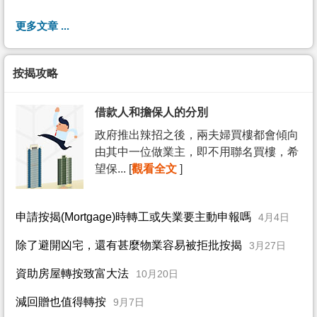
更多文章 ...
按揭攻略
借款人和擔保人的分別
政府推出辣招之後，兩夫婦買樓都會傾向
由其中一位做業主，即不用聯名買樓，希
望保... [
觀看全文
]
申請按揭(Mortgage)時轉工或失業要主動申報嗎
4月4日
除了避開凶宅，還有甚麼物業容易被拒批按揭
3月27日
資助房屋轉按致富大法
10月20日
減回贈也值得轉按
9月7日