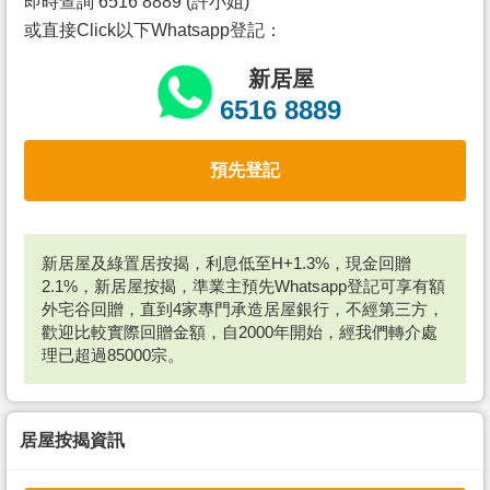
即時查詢 6516 8889 (許小姐)
或直接Click以下Whatsapp登記：
新居屋
6516 8889
預先登記
新居屋及綠置居按揭，利息低至H+1.3%，現金回贈
2.1%，新居屋按揭，準業主預先Whatsapp登記可享有額
外宅谷回贈，直到4家專門承造居屋銀行，不經第三方，
歡迎比較實際回贈金額，自2000年開始，經我們轉介處
理已超過85000宗。
居屋按揭資訊