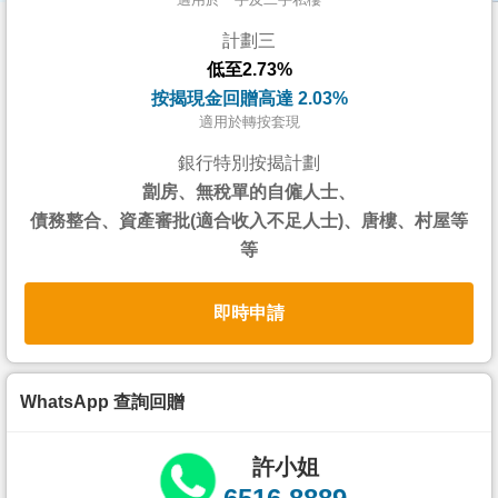
按
計劃三
揭
低至2.73%
地
按揭現金回贈高達 2.03%
產
適用於轉按套現
博
銀行特別按揭計劃
客
劏房、無稅單的自僱人士、
債務整合、資產審批(適合收入不足人士)、唐樓、村屋等
地
等
產
新
即時申請
聞
數
據
WhatsApp 查詢回贈
公
佈
許小姐