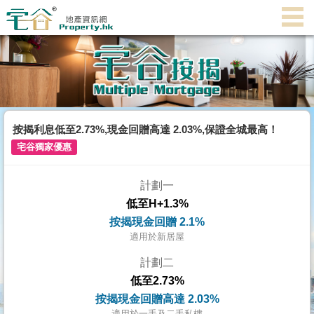
代
理
主
頁
搵
樓/
按揭利息低至2.73%,現金回贈高達 2.03%,保證全城最高！
成
宅谷獨家優惠
交
計劃一
業
低至H+1.3%
主
按揭現金回贈 2.1%
放
適用於新居屋
盤
計劃二
低至2.73%
宅
按揭現金回贈高達 2.03%
谷
適用於一手及二手私樓