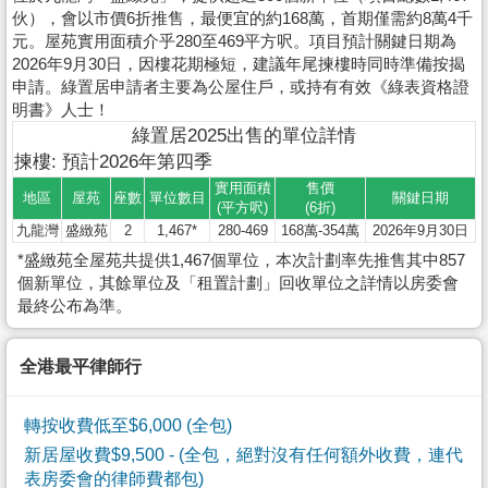
伙），會以市價6折推售，最便宜的約168萬，首期僅需約8萬4千
元。屋苑實用面積介乎280至469平方呎。項目預計關鍵日期為
2026年9月30日，因樓花期極短，建議年尾揀樓時同時準備按揭
申請。綠置居申請者主要為公屋住戶，或持有有效《綠表資格證
明書》人士！
綠置居2025出售的單位詳情
揀樓: 預計2026年第四季
實用面積
售價
地區
屋苑
座數
單位數目
關鍵日期
(平方呎)
(6折)
九龍灣
盛緻苑
2
1,467*
280-469
168萬-354萬
2026年9月30日
*盛緻苑全屋苑共提供1,467個單位，本次計劃率先推售其中857
個新單位，其餘單位及「租置計劃」回收單位之詳情以房委會
最終公布為準。
全港最平律師行
轉按收費低至$6,000 (全包)
新居屋收費$9,500
- (全包，絕對沒有任何額外收費，連代
表房委會的律師費都包)