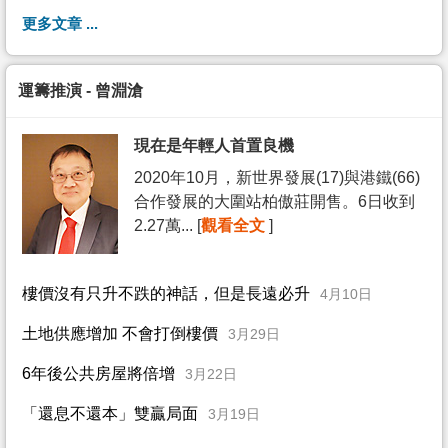
更多文章 ...
運籌推演 - 曾淵滄
現在是年輕人首置良機
2020年10月，新世界發展(17)與港鐵(66)
合作發展的大圍站柏傲莊開售。6日收到
2.27萬... [
觀看全文
]
樓價沒有只升不跌的神話，但是長遠必升
4月10日
土地供應增加 不會打倒樓價
3月29日
6年後公共房屋將倍增
3月22日
「還息不還本」雙贏局面
3月19日