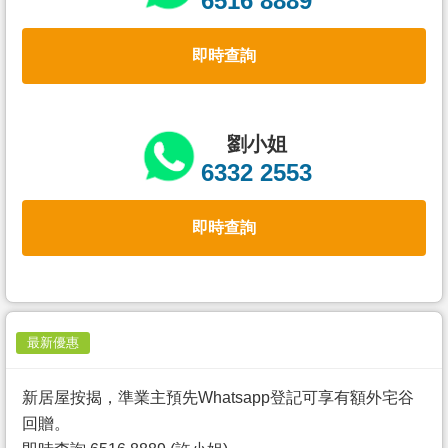
6516 8889
置
業
即時查詢
手
冊
關
劉小姐
於
6332 2553
我
們
即時查詢
最新優惠
新居屋按揭，準業主預先Whatsapp登記可享有額外宅谷
回贈。