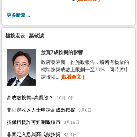
更多新聞 ...
樓按宏云 - 葉敬誠
放寬7成按揭的影響
政府發表新一份施政報告，將所有物業的
標準按揭成數上限劃一至70%，同時將申
請按揭... [
觀看全文
]
高成數按揭=高風險？
10月10日
非固定收入人士申請高成數按揭
9月6日
按保租賃許可難刺激樓市
8月16日
非固定入息與高成數按揭
8月1日