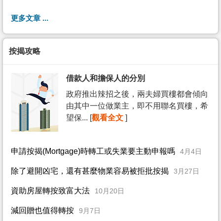
更多文章 ...
按揭攻略
借款人和擔保人的分別
政府推出辣招之後，兩夫婦買樓都會傾向
由其中一位做業主，即不用聯名買樓，希
望保... [
觀看全文
]
申請按揭(Mortgage)時轉工或失業要主動申報嗎
4月4日
除了避開凶宅，還有甚麼物業容易被拒批按揭
3月27日
資助房屋轉按致富大法
10月20日
減回贈也值得轉按
9月7日