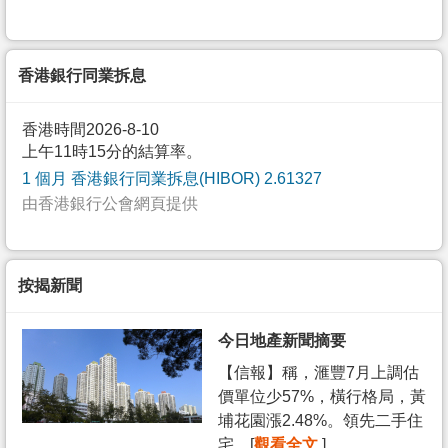
香港銀行同業拆息
香港時間2026-8-10
上午11時15分的結算率。
1 個月 香港銀行同業拆息(HIBOR) 2.61327
由香港銀行公會網頁提供
按揭新聞
今日地產新聞摘要
【信報】稱，滙豐7月上調估
價單位少57%，橫行格局，黃
埔花園漲2.48%。領先二手住
宅... [
觀看全文
]