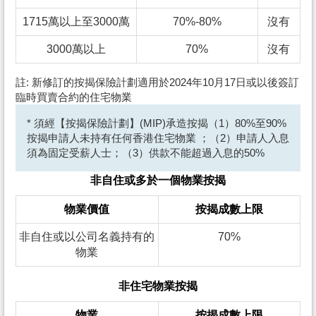
1715萬以上至3000萬
70%-80%
沒有
3000萬以上
70%
沒有
註: 新修訂的按揭保險計劃適用於2024年10月17日或以後簽訂
臨時買賣合約的住宅物業
* 須經【按揭保險計劃】(MIP)承造按揭（1）80%至90%
按揭申請人未持有任何香港住宅物業 ；（2）申請人入息
須為固定受薪人士；（3）供款不能超過入息的50%
非自住或多於一個物業按揭
物業價值
按揭成數上限
非自住或以公司名義持有的
70%
物業
非住宅物業按揭
物業
按揭成數上限