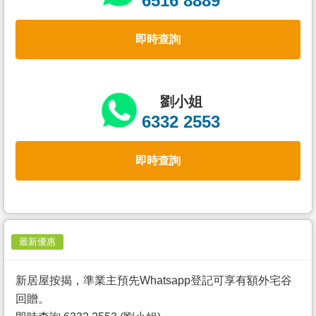
6516 8889
置
業
即時查詢
手
冊
關
劉小姐
於
6332 2553
我
們
即時查詢
最新優惠
新居屋按揭，準業主預先Whatsapp登記可享有額外宅谷
回贈。