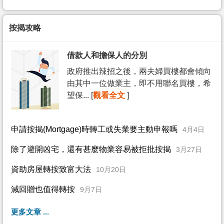
按揭攻略
借款人和擔保人的分別
政府推出辣招之後，兩夫婦買樓都會傾向
由其中一位做業主，即不用聯名買樓，希
望保... [
觀看全文
]
申請按揭(Mortgage)時轉工或失業要主動申報嗎
4月4日
除了避開凶宅，還有甚麼物業容易被拒批按揭
3月27日
資助房屋轉按致富大法
10月20日
減回贈也值得轉按
9月7日
更多文章 ...