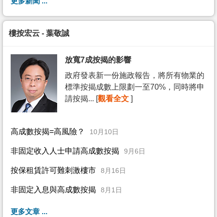
更多新聞 ...
樓按宏云 - 葉敬誠
放寬7成按揭的影響
政府發表新一份施政報告，將所有物業的
標準按揭成數上限劃一至70%，同時將申
請按揭... [
觀看全文
]
高成數按揭=高風險？
10月10日
非固定收入人士申請高成數按揭
9月6日
按保租賃許可難刺激樓市
8月16日
非固定入息與高成數按揭
8月1日
更多文章 ...