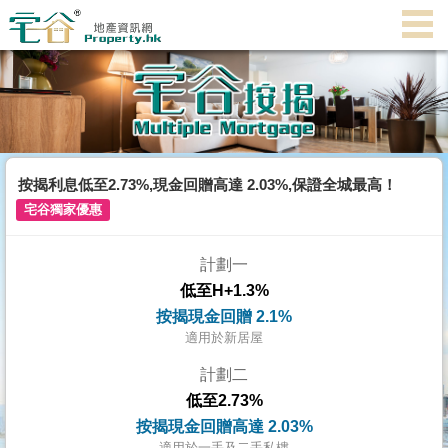
代
理
主
頁
搵
樓/
按揭利息低至2.73%,現金回贈高達 2.03%,保證全城最高！
成
宅谷獨家優惠
交
計劃一
業
低至H+1.3%
主
按揭現金回贈 2.1%
放
適用於新居屋
盤
計劃二
低至2.73%
宅
按揭現金回贈高達 2.03%
谷
適用於一手及二手私樓