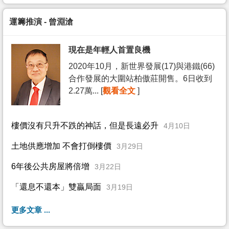
運籌推演 - 曾淵滄
現在是年輕人首置良機
2020年10月，新世界發展(17)與港鐵(66)
合作發展的大圍站柏傲莊開售。6日收到
2.27萬... [
觀看全文
]
樓價沒有只升不跌的神話，但是長遠必升
4月10日
土地供應增加 不會打倒樓價
3月29日
6年後公共房屋將倍增
3月22日
「還息不還本」雙贏局面
3月19日
更多文章 ...