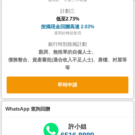
按
計劃三
揭
低至2.73%
地
按揭現金回贈高達 2.03%
產
適用於轉按套現
博
銀行特別按揭計劃
客
劏房、無稅單的自僱人士、
債務整合、資產審批(適合收入不足人士)、唐樓、村屋等
地
等
產
新
即時申請
聞
數
據
WhatsApp 查詢回贈
公
佈
許小姐