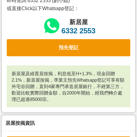
即時查詢 6332 2553 (劉小姐)
或直接Click以下Whatsapp登記：
新居屋
6332 2553
預先登記
新居屋及綠置居按揭，利息低至H+1.3%，現金回贈
2.1%，新居屋按揭，準業主預先Whatsapp登記可享有額
外宅谷回贈，直到4家專門承造居屋銀行，不經第三方，
歡迎比較實際回贈金額，自2000年開始，經我們轉介處
理已超過85000宗。
居屋按揭資訊