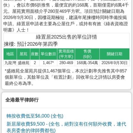
伙），會以市價6折推售，最便宜的約168萬，首期僅需約8萬4千
元。屋苑實用面積介乎280至469平方呎。項目預計關鍵日期為
2026年9月30日，因樓花期極短，建議年尾揀樓時同時準備按揭
申請。綠置居申請者主要為公屋住戶，或持有有效《綠表資格證
明書》人士！
綠置居2025出售的單位詳情
揀樓: 預計2026年第四季
實用面積
售價
地區
屋苑
座數
單位數目
關鍵日期
(平方呎)
(6折)
九龍灣
盛緻苑
2
1,467*
280-469
168萬-354萬
2026年9月30日
*盛緻苑全屋苑共提供1,467個單位，本次計劃率先推售其中857
個新單位，其餘單位及「租置計劃」回收單位之詳情以房委會
最終公布為準。
全港最平律師行
轉按收費低至$6,000 (全包)
新居屋收費$9,500
- (全包，絕對沒有任何額外收費，連代
表房委會的律師費都包)