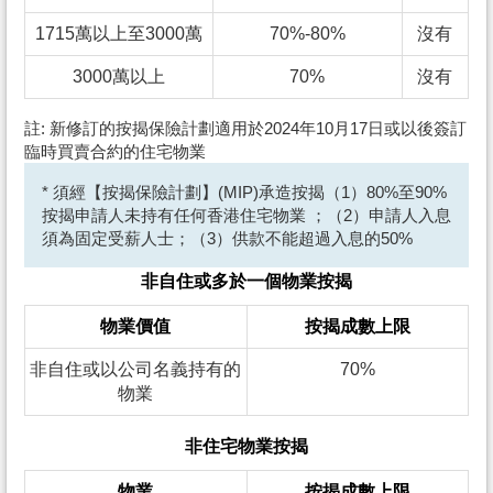
1715萬以上至3000萬
70%-80%
沒有
3000萬以上
70%
沒有
註: 新修訂的按揭保險計劃適用於2024年10月17日或以後簽訂
臨時買賣合約的住宅物業
* 須經【按揭保險計劃】(MIP)承造按揭（1）80%至90%
按揭申請人未持有任何香港住宅物業 ；（2）申請人入息
須為固定受薪人士；（3）供款不能超過入息的50%
非自住或多於一個物業按揭
物業價值
按揭成數上限
非自住或以公司名義持有的
70%
物業
非住宅物業按揭
物業
按揭成數上限