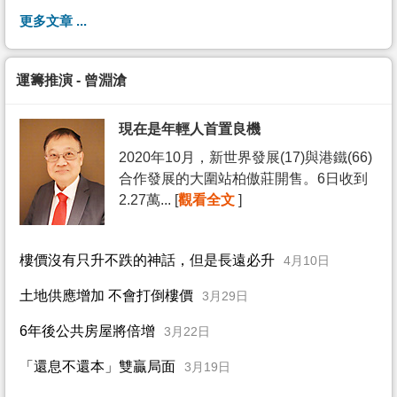
更多文章 ...
運籌推演 - 曾淵滄
現在是年輕人首置良機
2020年10月，新世界發展(17)與港鐵(66)
合作發展的大圍站柏傲莊開售。6日收到
2.27萬... [
觀看全文
]
樓價沒有只升不跌的神話，但是長遠必升
4月10日
土地供應增加 不會打倒樓價
3月29日
6年後公共房屋將倍增
3月22日
「還息不還本」雙贏局面
3月19日