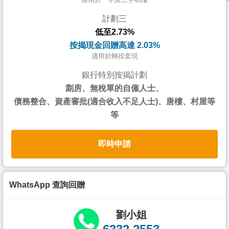
按
計劃三
揭
低至2.73%
地
按揭現金回贈高達 2.03%
產
適用於轉按套現
博
銀行特別按揭計劃
客
劏房、無稅單的自僱人士、
債務整合、資產審批(適合收入不足人士)、唐樓、村屋等
地
等
產
新
即時申請
聞
數
據
WhatsApp 查詢回贈
公
佈
劉小姐