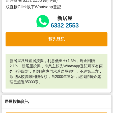
即時查詢 6332 2553 (劉小姐)
或直接Click以下Whatsapp登記：
新居屋
6332 2553
預先登記
新居屋及綠置居按揭，利息低至H+1.3%，現金回贈
2.1%，新居屋按揭，準業主預先Whatsapp登記可享有額
外宅谷回贈，直到4家專門承造居屋銀行，不經第三方，
歡迎比較實際回贈金額，自2000年開始，經我們轉介處
理已超過85000宗。
居屋按揭資訊