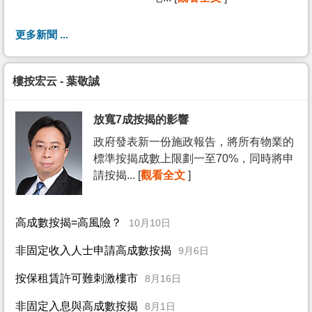
更多新聞 ...
樓按宏云 - 葉敬誠
放寬7成按揭的影響
政府發表新一份施政報告，將所有物業的
標準按揭成數上限劃一至70%，同時將申
請按揭... [
觀看全文
]
高成數按揭=高風險？
10月10日
非固定收入人士申請高成數按揭
9月6日
按保租賃許可難刺激樓市
8月16日
非固定入息與高成數按揭
8月1日