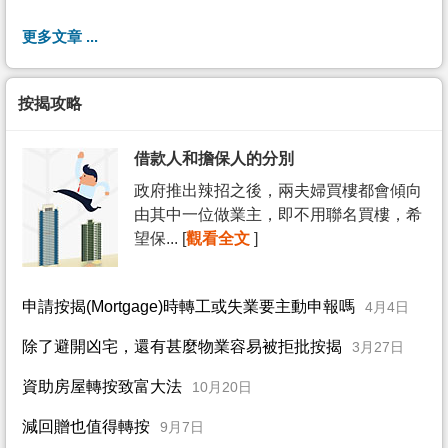
更多文章 ...
按揭攻略
借款人和擔保人的分別
政府推出辣招之後，兩夫婦買樓都會傾向
由其中一位做業主，即不用聯名買樓，希
望保... [
觀看全文
]
申請按揭(Mortgage)時轉工或失業要主動申報嗎
4月4日
除了避開凶宅，還有甚麼物業容易被拒批按揭
3月27日
資助房屋轉按致富大法
10月20日
減回贈也值得轉按
9月7日