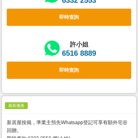
6332 2553
置
業
即時查詢
手
冊
關
許小姐
於
6516 8889
我
們
即時查詢
最新優惠
新居屋按揭，準業主預先Whatsapp登記可享有額外宅谷
回贈。