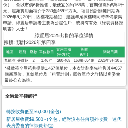
伙），會以市價6折推售，最便宜的約168萬，首期僅需約8萬4千
元。屋苑實用面積介乎280至469平方呎。項目預計關鍵日期為
2026年9月30日，因樓花期極短，建議年尾揀樓時同時準備按揭
申請。綠置居申請者主要為公屋住戶，或持有有效《綠表資格證
明書》人士！
綠置居2025出售的單位詳情
揀樓: 預計2026年第四季
實用面積
售價
地區
屋苑
座數
單位數目
關鍵日期
(平方呎)
(6折)
九龍灣
盛緻苑
2
1,467*
280-469
168萬-354萬
2026年9月30日
*盛緻苑全屋苑共提供1,467個單位，本次計劃率先推售其中857
個新單位，其餘單位及「租置計劃」回收單位之詳情以房委會
最終公布為準。
全港最平律師行
轉按收費低至$6,000 (全包)
新居屋收費$9,500
- (全包，絕對沒有任何額外收費，連代
表房委會的律師費都包)