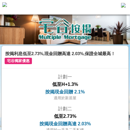
主
頁
代
理
搵
樓/
按揭利息低至2.73%,現金回贈高達 2.03%,保證全城最高！
成
宅谷獨家優惠
交
計劃一
業
低至H+1.3%
主
按揭現金回贈 2.1%
放
適用於新居屋
盤
計劃二
低至2.73%
宅
按揭現金回贈高達 2.03%
谷
適用於一手及二手私樓