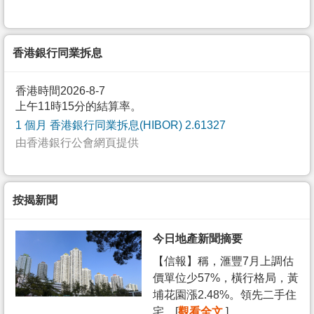
香港銀行同業拆息
香港時間2026-8-7
上午11時15分的結算率。
1 個月 香港銀行同業拆息(HIBOR) 2.61327
由香港銀行公會網頁提供
按揭新聞
今日地產新聞摘要
【信報】稱，滙豐7月上調估
價單位少57%，橫行格局，黃
埔花園漲2.48%。領先二手住
宅... [
觀看全文
]