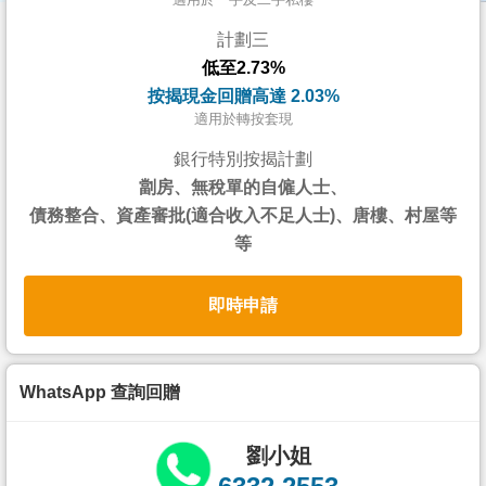
按
計劃三
揭
低至2.73%
地
按揭現金回贈高達 2.03%
產
適用於轉按套現
博
銀行特別按揭計劃
客
劏房、無稅單的自僱人士、
債務整合、資產審批(適合收入不足人士)、唐樓、村屋等
地
等
產
新
即時申請
聞
數
據
WhatsApp 查詢回贈
公
佈
劉小姐