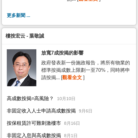
更多新聞 ...
樓按宏云 - 葉敬誠
放寬7成按揭的影響
政府發表新一份施政報告，將所有物業的
標準按揭成數上限劃一至70%，同時將申
請按揭... [
觀看全文
]
高成數按揭=高風險？
10月10日
非固定收入人士申請高成數按揭
9月6日
按保租賃許可難刺激樓市
8月16日
非固定入息與高成數按揭
8月1日