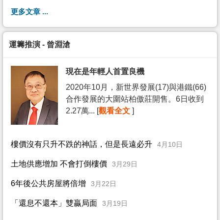
更多文章 ...
運籌推演 - 曾淵滄
現在是年輕人首置良機
2020年10月，新世界發展(17)與港鐵(66)
合作發展的大圍站柏傲莊開售。6日收到
2.27萬... [
觀看全文
]
樓價沒有只升不跌的神話，但是長遠必升
4月10日
土地供應增加 不會打倒樓價
3月29日
6年後公共房屋將倍增
3月22日
「還息不還本」雙贏局面
3月19日