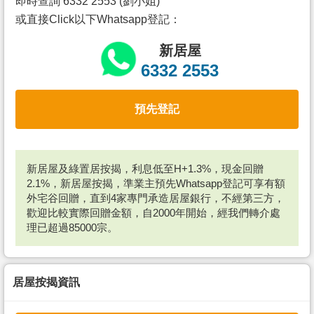
即時查詢 6332 2553 (劉小姐)
或直接Click以下Whatsapp登記：
新居屋
6332 2553
預先登記
新居屋及綠置居按揭，利息低至H+1.3%，現金回贈
2.1%，新居屋按揭，準業主預先Whatsapp登記可享有額
外宅谷回贈，直到4家專門承造居屋銀行，不經第三方，
歡迎比較實際回贈金額，自2000年開始，經我們轉介處
理已超過85000宗。
居屋按揭資訊