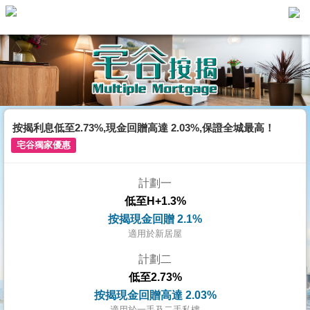
主
頁
代
理
搵
樓/
按揭利息低至2.73%,現金回贈高達 2.03%,保證全城最高！
成
宅谷獨家優惠
交
計劃一
業
低至H+1.3%
主
按揭現金回贈 2.1%
放
適用於新居屋
盤
計劃二
低至2.73%
宅
按揭現金回贈高達 2.03%
谷
適用於一手及二手私樓