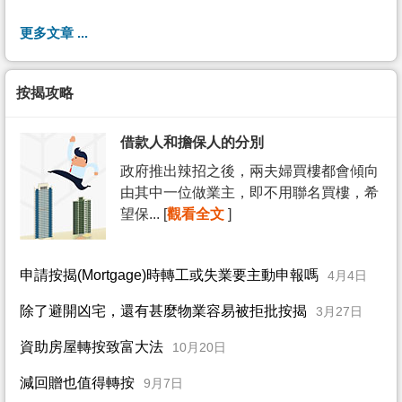
更多文章 ...
按揭攻略
借款人和擔保人的分別
政府推出辣招之後，兩夫婦買樓都會傾向
由其中一位做業主，即不用聯名買樓，希
望保... [
觀看全文
]
申請按揭(Mortgage)時轉工或失業要主動申報嗎
4月4日
除了避開凶宅，還有甚麼物業容易被拒批按揭
3月27日
資助房屋轉按致富大法
10月20日
減回贈也值得轉按
9月7日