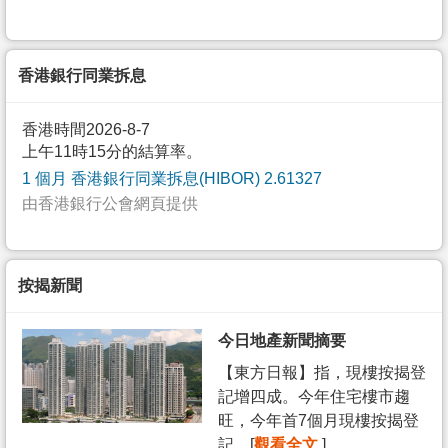
香港銀行同業拆息
香港時間2026-8-7
上午11時15分的結算率。
1 個月 香港銀行同業拆息(HIBOR) 2.61327
由香港銀行公會網頁提供
按揭新聞
今日地產新聞摘要
【東方日報】指，現樓按揭登
記增四成。今年住宅樓市趨
旺，今年首7個月現樓按揭登
記... [
觀看全文
]