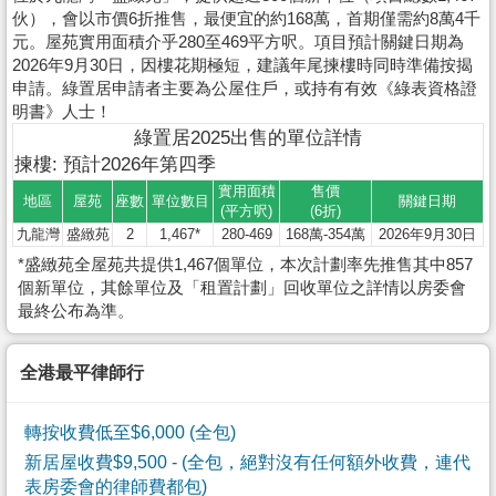
伙），會以市價6折推售，最便宜的約168萬，首期僅需約8萬4千
元。屋苑實用面積介乎280至469平方呎。項目預計關鍵日期為
2026年9月30日，因樓花期極短，建議年尾揀樓時同時準備按揭
申請。綠置居申請者主要為公屋住戶，或持有有效《綠表資格證
明書》人士！
綠置居2025出售的單位詳情
揀樓: 預計2026年第四季
實用面積
售價
地區
屋苑
座數
單位數目
關鍵日期
(平方呎)
(6折)
九龍灣
盛緻苑
2
1,467*
280-469
168萬-354萬
2026年9月30日
*盛緻苑全屋苑共提供1,467個單位，本次計劃率先推售其中857
個新單位，其餘單位及「租置計劃」回收單位之詳情以房委會
最終公布為準。
全港最平律師行
轉按收費低至$6,000 (全包)
新居屋收費$9,500
- (全包，絕對沒有任何額外收費，連代
表房委會的律師費都包)