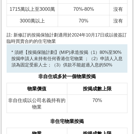
1715萬以上至3000萬
70%-80%
沒有
3000萬以上
70%
沒有
註: 新修訂的按揭保險計劃適用於2024年10月17日或以後簽訂
臨時買賣合約的住宅物業
* 須經【按揭保險計劃】(MIP)承造按揭（1）80%至90%
按揭申請人未持有任何香港住宅物業 ；（2）申請人入息
須為固定受薪人士；（3）供款不能超過入息的50%
非自住或多於一個物業按揭
物業價值
按揭成數上限
非自住或以公司名義持有的
70%
物業
非住宅物業按揭
物業
按揭成數上限