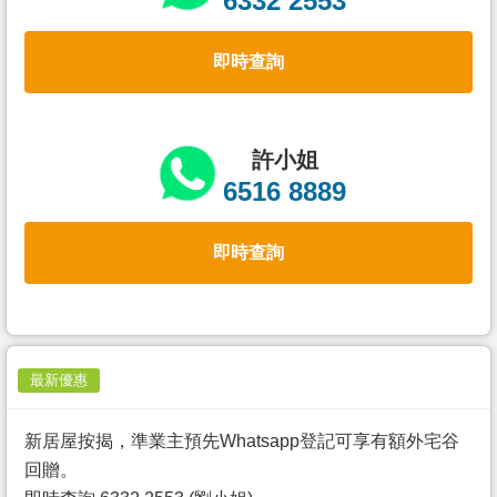
6332 2553
置
業
即時查詢
手
冊
關
許小姐
於
6516 8889
我
們
即時查詢
最新優惠
新居屋按揭，準業主預先Whatsapp登記可享有額外宅谷
回贈。