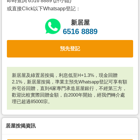
即時查詢 6516 8889 (許小姐)
或直接Click以下Whatsapp登記：
新居屋
6516 8889
預先登記
新居屋及綠置居按揭，利息低至H+1.3%，現金回贈
2.1%，新居屋按揭，準業主預先Whatsapp登記可享有額
外宅谷回贈，直到4家專門承造居屋銀行，不經第三方，
歡迎比較實際回贈金額，自2000年開始，經我們轉介處
理已超過85000宗。
居屋按揭資訊