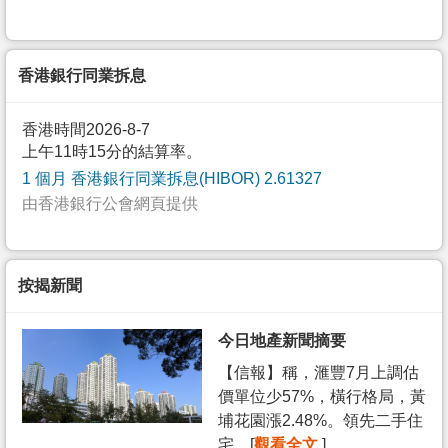
香港銀行同業拆息
香港時間2026-8-7
上午11時15分的結算率。
1 個月 香港銀行同業拆息(HIBOR) 2.61327
由香港銀行公會網頁提供
按揭新聞
今日地產新聞摘要
【信報】稱，滙豐7月上調估
價單位少57%，橫行格局，黃
埔花園漲2.48%。領先二手住
宅... [
觀看全文
]