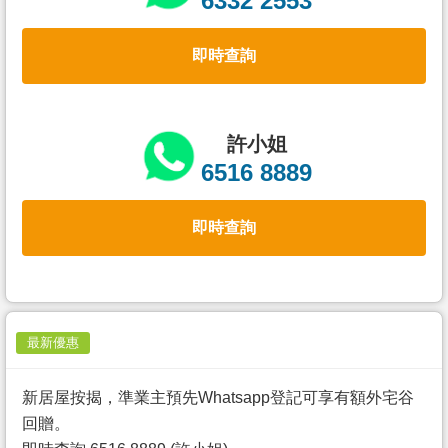
6332 2553
置
業
即時查詢
手
冊
關
許小姐
於
6516 8889
我
們
即時查詢
最新優惠
新居屋按揭，準業主預先Whatsapp登記可享有額外宅谷
回贈。