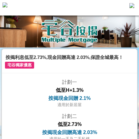
主
頁
代
理
搵
樓/
按揭利息低至2.73%,現金回贈高達 2.03%,保證全城最高！
成
宅谷獨家優惠
交
計劃一
業
低至H+1.3%
主
按揭現金回贈 2.1%
放
適用於新居屋
盤
計劃二
低至2.73%
宅
按揭現金回贈高達 2.03%
谷
適用於一手及二手私樓