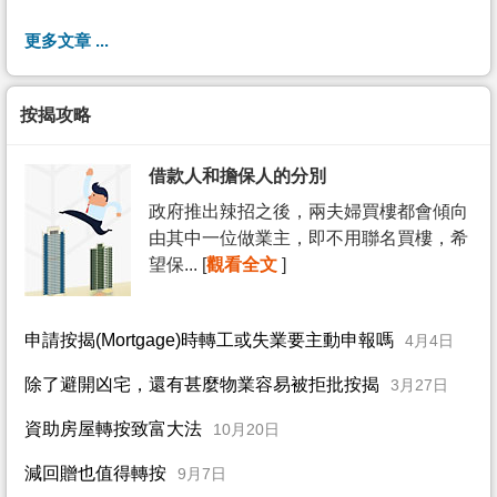
更多文章 ...
按揭攻略
借款人和擔保人的分別
政府推出辣招之後，兩夫婦買樓都會傾向
由其中一位做業主，即不用聯名買樓，希
望保... [
觀看全文
]
申請按揭(Mortgage)時轉工或失業要主動申報嗎
4月4日
除了避開凶宅，還有甚麼物業容易被拒批按揭
3月27日
資助房屋轉按致富大法
10月20日
減回贈也值得轉按
9月7日