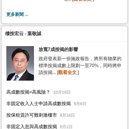
更多新聞 ...
樓按宏云 - 葉敬誠
放寬7成按揭的影響
政府發表新一份施政報告，將所有物業的
標準按揭成數上限劃一至70%，同時將申
請按揭... [
觀看全文
]
高成數按揭=高風險？
10月10日
非固定收入人士申請高成數按揭
9月6日
按保租賃許可難刺激樓市
8月16日
非固定入息與高成數按揭
8月1日