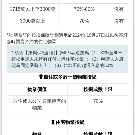
1715萬以上至3000萬
70%-80%
沒有
3000萬以上
70%
沒有
註: 新修訂的按揭保險計劃適用於2024年10月17日或以後簽訂
臨時買賣合約的住宅物業
* 須經【按揭保險計劃】(MIP)承造按揭（1）80%至90%
按揭申請人未持有任何香港住宅物業 ；（2）申請人入息
須為固定受薪人士；（3）供款不能超過入息的50%
非自住或多於一個物業按揭
物業價值
按揭成數上限
非自住或以公司名義持有的
70%
物業
非住宅物業按揭
物業
按揭成數上限