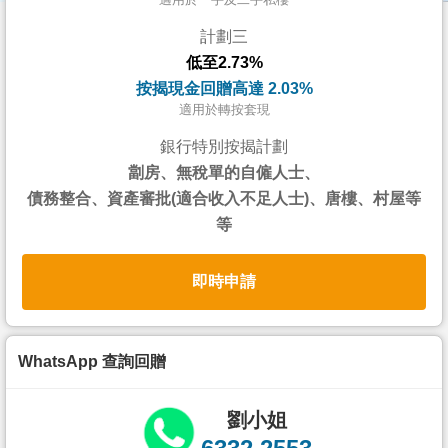
按
計劃三
揭
低至2.73%
地
按揭現金回贈高達 2.03%
產
適用於轉按套現
博
銀行特別按揭計劃
客
劏房、無稅單的自僱人士、
債務整合、資產審批(適合收入不足人士)、唐樓、村屋等
地
等
產
新
即時申請
聞
數
據
WhatsApp 查詢回贈
公
佈
劉小姐