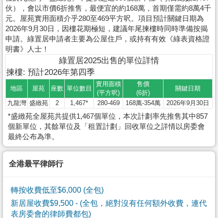
伙），會以市價6折推售，最便宜的約168萬，首期僅需約8萬4千
元。屋苑實用面積介乎280至469平方呎。項目預計關鍵日期為
2026年9月30日，因樓花期極短，建議年尾揀樓時同時準備按揭
申請。綠置居申請者主要為公屋住戶，或持有有效《綠表資格證
明書》人士！
綠置居2025出售的單位詳情
揀樓: 預計2026年第四季
實用面積
售價
地區
屋苑
座數
單位數目
關鍵日期
(平方呎)
(6折)
九龍灣
盛緻苑
2
1,467*
280-469
168萬-354萬
2026年9月30日
*盛緻苑全屋苑共提供1,467個單位，本次計劃率先推售其中857
個新單位，其餘單位及「租置計劃」回收單位之詳情以房委會
最終公布為準。
全港最平律師行
轉按收費低至$6,000 (全包)
新居屋收費$9,500
- (全包，絕對沒有任何額外收費，連代
表房委會的律師費都包)