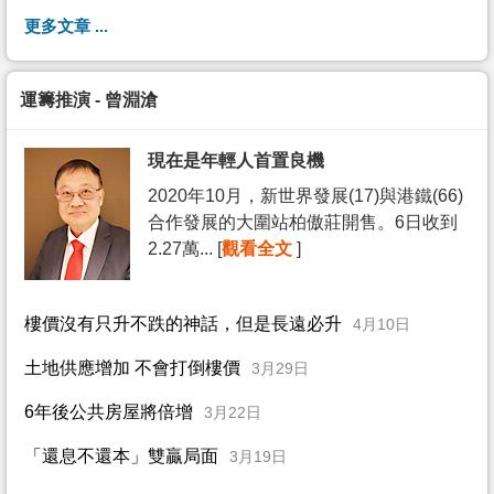
更多文章 ...
運籌推演 - 曾淵滄
現在是年輕人首置良機
2020年10月，新世界發展(17)與港鐵(66)
合作發展的大圍站柏傲莊開售。6日收到
2.27萬... [
觀看全文
]
樓價沒有只升不跌的神話，但是長遠必升
4月10日
土地供應增加 不會打倒樓價
3月29日
6年後公共房屋將倍增
3月22日
「還息不還本」雙贏局面
3月19日