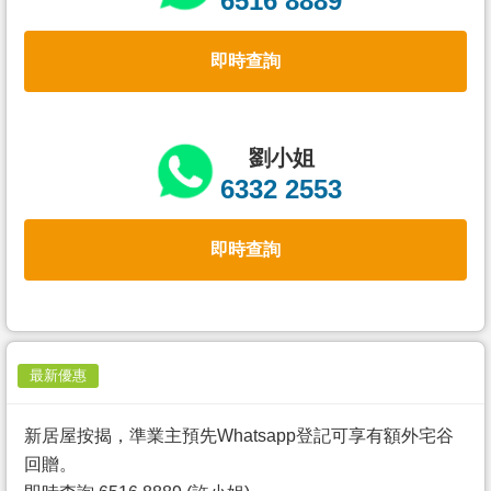
6516 8889
置
業
即時查詢
手
冊
關
劉小姐
於
6332 2553
我
們
即時查詢
最新優惠
新居屋按揭，準業主預先Whatsapp登記可享有額外宅谷
回贈。