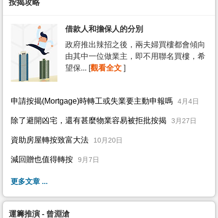
按揭攻略
借款人和擔保人的分別
政府推出辣招之後，兩夫婦買樓都會傾向
由其中一位做業主，即不用聯名買樓，希
望保... [
觀看全文
]
申請按揭(Mortgage)時轉工或失業要主動申報嗎
4月4日
除了避開凶宅，還有甚麼物業容易被拒批按揭
3月27日
資助房屋轉按致富大法
10月20日
減回贈也值得轉按
9月7日
更多文章 ...
運籌推演 - 曾淵滄