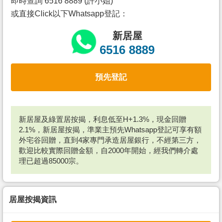
即時查詢 6516 8889 (許小姐)
或直接Click以下Whatsapp登記：
新居屋
6516 8889
預先登記
新居屋及綠置居按揭，利息低至H+1.3%，現金回贈
2.1%，新居屋按揭，準業主預先Whatsapp登記可享有額
外宅谷回贈，直到4家專門承造居屋銀行，不經第三方，
歡迎比較實際回贈金額，自2000年開始，經我們轉介處
理已超過85000宗。
居屋按揭資訊