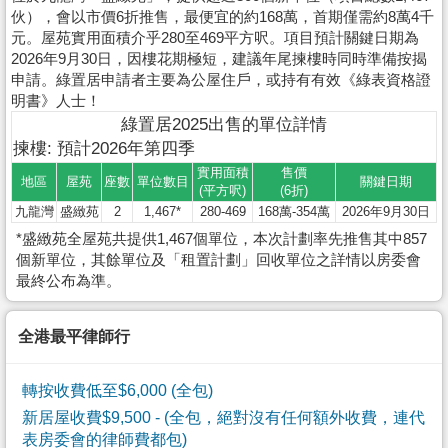
伙），會以市價6折推售，最便宜的約168萬，首期僅需約8萬4千
元。屋苑實用面積介乎280至469平方呎。項目預計關鍵日期為
2026年9月30日，因樓花期極短，建議年尾揀樓時同時準備按揭
申請。綠置居申請者主要為公屋住戶，或持有有效《綠表資格證
明書》人士！
綠置居2025出售的單位詳情
揀樓: 預計2026年第四季
實用面積
售價
地區
屋苑
座數
單位數目
關鍵日期
(平方呎)
(6折)
九龍灣
盛緻苑
2
1,467*
280-469
168萬-354萬
2026年9月30日
*盛緻苑全屋苑共提供1,467個單位，本次計劃率先推售其中857
個新單位，其餘單位及「租置計劃」回收單位之詳情以房委會
最終公布為準。
全港最平律師行
轉按收費低至$6,000 (全包)
新居屋收費$9,500
- (全包，絕對沒有任何額外收費，連代
表房委會的律師費都包)