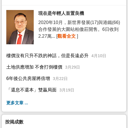
現在是年輕人首置良機
2020年10月，新世界發展(17)與港鐵(66)
合作發展的大圍站柏傲莊開售。6日收到
2.27萬... [
觀看全文
]
樓價沒有只升不跌的神話，但是長遠必升
4月10日
土地供應增加 不會打倒樓價
3月29日
6年後公共房屋將倍增
3月22日
「還息不還本」雙贏局面
3月19日
更多文章 ...
按揭成數