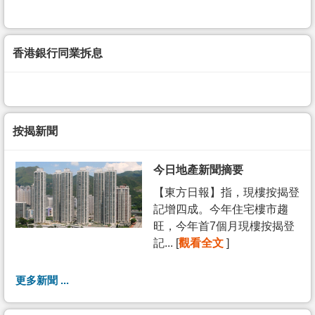
香港銀行同業拆息
按揭新聞
今日地產新聞摘要
【東方日報】指，現樓按揭登
記增四成。今年住宅樓市趨
旺，今年首7個月現樓按揭登
記... [
觀看全文
]
更多新聞 ...