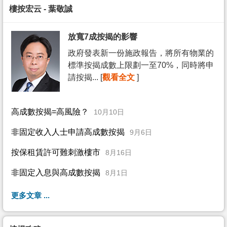
樓按宏云 - 葉敬誠
放寬7成按揭的影響
政府發表新一份施政報告，將所有物業的
標準按揭成數上限劃一至70%，同時將申
請按揭... [
觀看全文
]
高成數按揭=高風險？
10月10日
非固定收入人士申請高成數按揭
9月6日
按保租賃許可難刺激樓市
8月16日
非固定入息與高成數按揭
8月1日
更多文章 ...