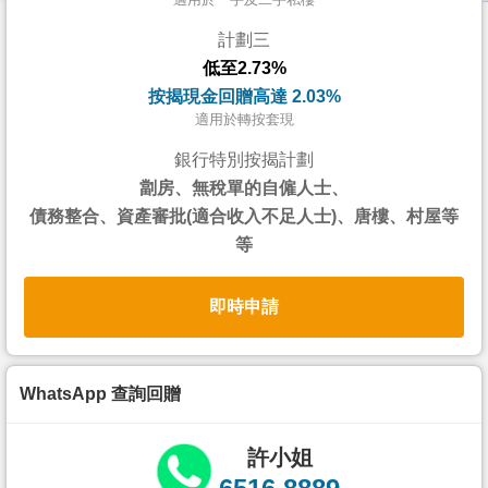
按
計劃三
揭
低至2.73%
地
按揭現金回贈高達 2.03%
產
適用於轉按套現
博
銀行特別按揭計劃
客
劏房、無稅單的自僱人士、
債務整合、資產審批(適合收入不足人士)、唐樓、村屋等
地
等
產
新
即時申請
聞
數
據
WhatsApp 查詢回贈
公
佈
許小姐