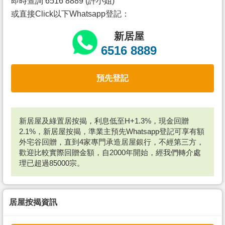
即時查詢 6516 8889 (許小姐)
或直接Click以下Whatsapp登記：
新居屋
6516 8889
預先登記
新居屋及綠置居按揭，利息低至H+1.3%，現金回贈
2.1%，新居屋按揭，準業主預先Whatsapp登記可享有額
外宅谷回贈，直到4家專門承造居屋銀行，不經第三方，
歡迎比較實際回贈金額，自2000年開始，經我們轉介處
理已超過85000宗。
居屋按揭資訊