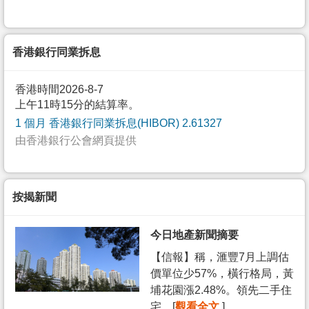
香港銀行同業拆息
香港時間2026-8-7
上午11時15分的結算率。
1 個月 香港銀行同業拆息(HIBOR) 2.61327
由香港銀行公會網頁提供
按揭新聞
今日地產新聞摘要
【信報】稱，滙豐7月上調估
價單位少57%，橫行格局，黃
埔花園漲2.48%。領先二手住
宅... [
觀看全文
]