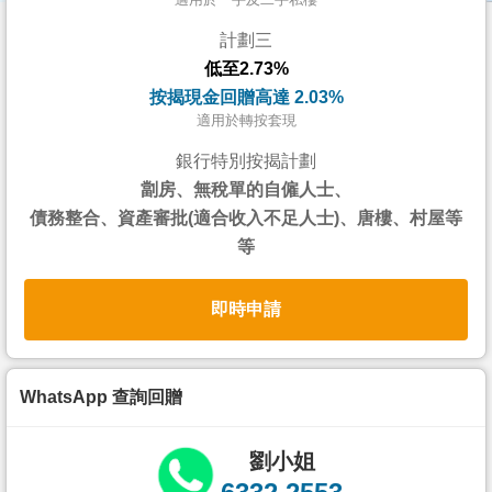
按
計劃三
揭
低至2.73%
地
按揭現金回贈高達 2.03%
產
適用於轉按套現
博
銀行特別按揭計劃
客
劏房、無稅單的自僱人士、
債務整合、資產審批(適合收入不足人士)、唐樓、村屋等
地
等
產
新
即時申請
聞
數
據
WhatsApp 查詢回贈
公
佈
劉小姐