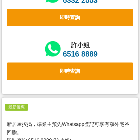
6332 2553
置
業
即時查詢
手
冊
關
許小姐
於
6516 8889
我
們
即時查詢
最新優惠
新居屋按揭，準業主預先Whatsapp登記可享有額外宅谷
回贈。