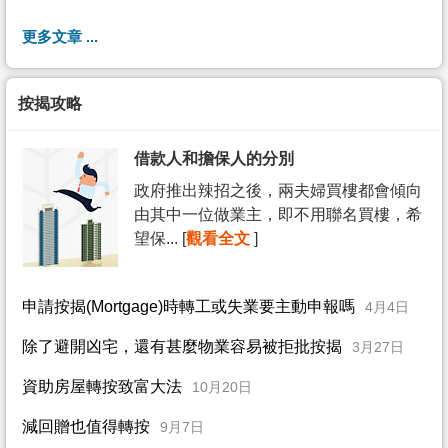
更多文章 ...
按揭攻略
借款人和擔保人的分別
政府推出辣招之後，兩夫婦買樓都會傾向
由其中一位做業主，即不用聯名買樓，希
望保... [
觀看全文
]
申請按揭(Mortgage)時轉工或失業要主動申報嗎
4月4日
除了避開凶宅，還有甚麼物業容易被拒批按揭
3月27日
資助房屋轉按致富大法
10月20日
減回贈也值得轉按
9月7日