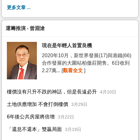
更多文章 ...
運籌推演 - 曾淵滄
現在是年輕人首置良機
2020年10月，新世界發展(17)與港鐵(66)
合作發展的大圍站柏傲莊開售。6日收到
2.27萬... [
觀看全文
]
樓價沒有只升不跌的神話，但是長遠必升
4月10日
土地供應增加 不會打倒樓價
3月29日
6年後公共房屋將倍增
3月22日
「還息不還本」雙贏局面
3月19日