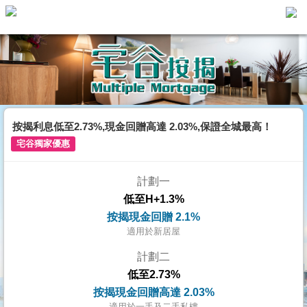
主
頁
代
理
搵
樓/
按揭利息低至2.73%,現金回贈高達 2.03%,保證全城最高！
成
宅谷獨家優惠
交
計劃一
業
低至H+1.3%
主
按揭現金回贈 2.1%
放
適用於新居屋
盤
計劃二
低至2.73%
宅
按揭現金回贈高達 2.03%
谷
適用於一手及二手私樓