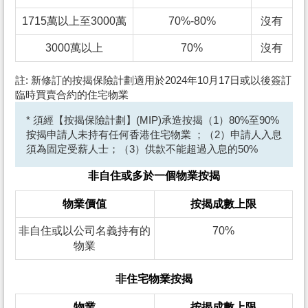
1715萬以上至3000萬
70%-80%
沒有
3000萬以上
70%
沒有
註: 新修訂的按揭保險計劃適用於2024年10月17日或以後簽訂
臨時買賣合約的住宅物業
* 須經【按揭保險計劃】(MIP)承造按揭（1）80%至90%
按揭申請人未持有任何香港住宅物業 ；（2）申請人入息
須為固定受薪人士；（3）供款不能超過入息的50%
非自住或多於一個物業按揭
物業價值
按揭成數上限
非自住或以公司名義持有的
70%
物業
非住宅物業按揭
物業
按揭成數上限