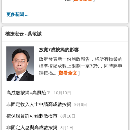
更多新聞 ...
樓按宏云 - 葉敬誠
放寬7成按揭的影響
政府發表新一份施政報告，將所有物業的
標準按揭成數上限劃一至70%，同時將申
請按揭... [
觀看全文
]
高成數按揭=高風險？
10月10日
非固定收入人士申請高成數按揭
9月6日
按保租賃許可難刺激樓市
8月16日
非固定入息與高成數按揭
8月1日