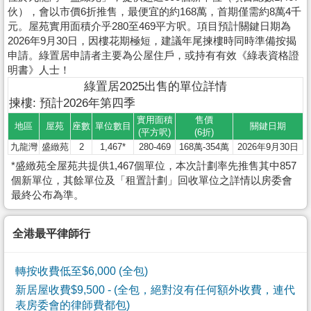
伙），會以市價6折推售，最便宜的約168萬，首期僅需約8萬4千
元。屋苑實用面積介乎280至469平方呎。項目預計關鍵日期為
2026年9月30日，因樓花期極短，建議年尾揀樓時同時準備按揭
申請。綠置居申請者主要為公屋住戶，或持有有效《綠表資格證
明書》人士！
綠置居2025出售的單位詳情
揀樓: 預計2026年第四季
實用面積
售價
地區
屋苑
座數
單位數目
關鍵日期
(平方呎)
(6折)
九龍灣
盛緻苑
2
1,467*
280-469
168萬-354萬
2026年9月30日
*盛緻苑全屋苑共提供1,467個單位，本次計劃率先推售其中857
個新單位，其餘單位及「租置計劃」回收單位之詳情以房委會
最終公布為準。
全港最平律師行
轉按收費低至$6,000 (全包)
新居屋收費$9,500
- (全包，絕對沒有任何額外收費，連代
表房委會的律師費都包)