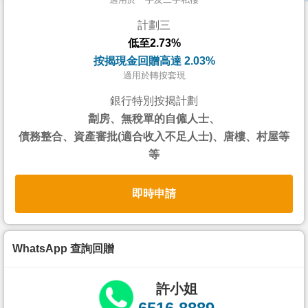
按
計劃三
揭
低至2.73%
地
按揭現金回贈高達 2.03%
產
適用於轉按套現
博
銀行特別按揭計劃
客
劏房、無稅單的自僱人士、
債務整合、資產審批(適合收入不足人士)、唐樓、村屋等
地
等
產
新
即時申請
聞
數
據
WhatsApp 查詢回贈
公
佈
許小姐