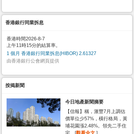
香港銀行同業拆息
香港時間2026-8-7
上午11時15分的結算率。
1 個月 香港銀行同業拆息(HIBOR) 2.61327
由香港銀行公會網頁提供
按揭新聞
今日地產新聞摘要
【信報】稱，滙豐7月上調估
價單位少57%，橫行格局，黃
埔花園漲2.48%。領先二手住
宅... [
觀看全文
]