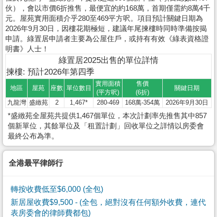
伙），會以市價6折推售，最便宜的約168萬，首期僅需約8萬4千
元。屋苑實用面積介乎280至469平方呎。項目預計關鍵日期為
2026年9月30日，因樓花期極短，建議年尾揀樓時同時準備按揭
申請。綠置居申請者主要為公屋住戶，或持有有效《綠表資格證
明書》人士！
綠置居2025出售的單位詳情
揀樓: 預計2026年第四季
實用面積
售價
地區
屋苑
座數
單位數目
關鍵日期
(平方呎)
(6折)
九龍灣
盛緻苑
2
1,467*
280-469
168萬-354萬
2026年9月30日
*盛緻苑全屋苑共提供1,467個單位，本次計劃率先推售其中857
個新單位，其餘單位及「租置計劃」回收單位之詳情以房委會
最終公布為準。
全港最平律師行
轉按收費低至$6,000 (全包)
新居屋收費$9,500
- (全包，絕對沒有任何額外收費，連代
表房委會的律師費都包)