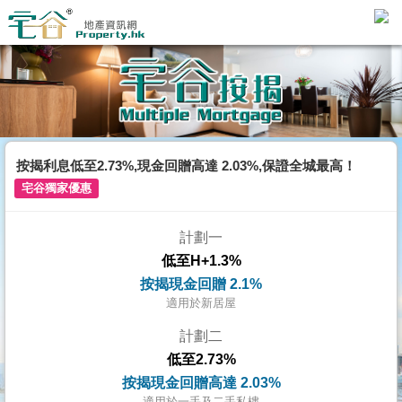
主
頁
代
理
搵
樓/
按揭利息低至2.73%,現金回贈高達 2.03%,保證全城最高！
成
宅谷獨家優惠
交
計劃一
業
低至H+1.3%
主
按揭現金回贈 2.1%
放
適用於新居屋
盤
計劃二
低至2.73%
宅
按揭現金回贈高達 2.03%
谷
適用於一手及二手私樓