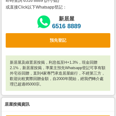
即時查詢 6516 8889 (許小姐)
或直接Click以下Whatsapp登記：
新居屋
6516 8889
預先登記
新居屋及綠置居按揭，利息低至H+1.3%，現金回贈
2.1%，新居屋按揭，準業主預先Whatsapp登記可享有額
外宅谷回贈，直到4家專門承造居屋銀行，不經第三方，
歡迎比較實際回贈金額，自2000年開始，經我們轉介處
理已超過85000宗。
居屋按揭資訊