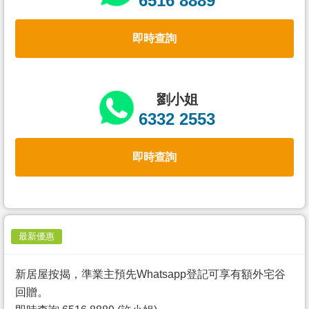
6516 8889
置
業
即時查詢
手
冊
關
劉小姐
於
6332 2553
我
們
即時查詢
最新優惠
新居屋按揭，準業主預先Whatsapp登記可享有額外宅谷
回贈。