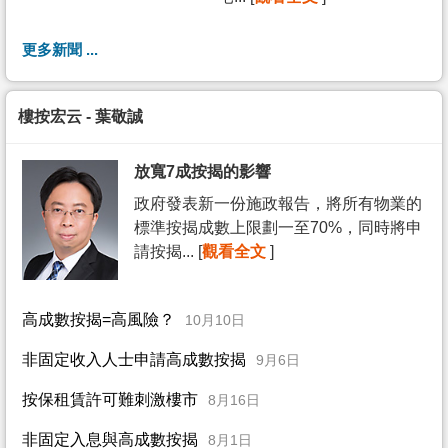
更多新聞 ...
樓按宏云 - 葉敬誠
放寬7成按揭的影響
政府發表新一份施政報告，將所有物業的
標準按揭成數上限劃一至70%，同時將申
請按揭... [
觀看全文
]
高成數按揭=高風險？
10月10日
非固定收入人士申請高成數按揭
9月6日
按保租賃許可難刺激樓市
8月16日
非固定入息與高成數按揭
8月1日