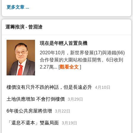
更多文章 ...
運籌推演 - 曾淵滄
現在是年輕人首置良機
2020年10月，新世界發展(17)與港鐵(66)
合作發展的大圍站柏傲莊開售。6日收到
2.27萬... [
觀看全文
]
樓價沒有只升不跌的神話，但是長遠必升
4月10日
土地供應增加 不會打倒樓價
3月29日
6年後公共房屋將倍增
3月22日
「還息不還本」雙贏局面
3月19日