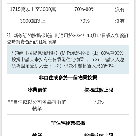
1715萬以上至3000萬
70%-80%
沒有
3000萬以上
70%
沒有
註: 新修訂的按揭保險計劃適用於2024年10月17日或以後簽訂
臨時買賣合約的住宅物業
* 須經【按揭保險計劃】(MIP)承造按揭（1）80%至90%
按揭申請人未持有任何香港住宅物業 ；（2）申請人入息
須為固定受薪人士；（3）供款不能超過入息的50%
非自住或多於一個物業按揭
物業價值
按揭成數上限
非自住或以公司名義持有的
70%
物業
非住宅物業按揭
物業
按揭成數上限