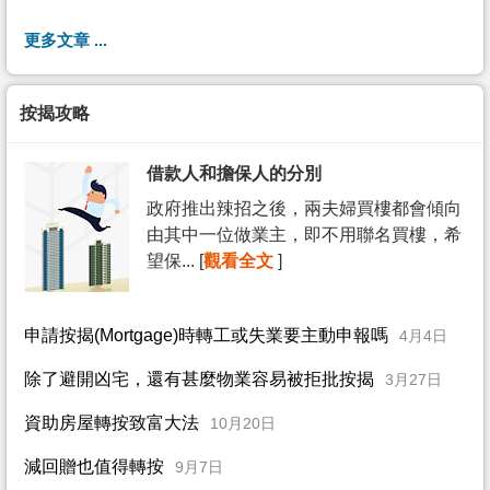
更多文章 ...
按揭攻略
借款人和擔保人的分別
政府推出辣招之後，兩夫婦買樓都會傾向
由其中一位做業主，即不用聯名買樓，希
望保... [
觀看全文
]
申請按揭(Mortgage)時轉工或失業要主動申報嗎
4月4日
除了避開凶宅，還有甚麼物業容易被拒批按揭
3月27日
資助房屋轉按致富大法
10月20日
減回贈也值得轉按
9月7日