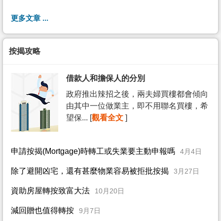
更多文章 ...
按揭攻略
借款人和擔保人的分別
政府推出辣招之後，兩夫婦買樓都會傾向
由其中一位做業主，即不用聯名買樓，希
望保... [
觀看全文
]
申請按揭(Mortgage)時轉工或失業要主動申報嗎
4月4日
除了避開凶宅，還有甚麼物業容易被拒批按揭
3月27日
資助房屋轉按致富大法
10月20日
減回贈也值得轉按
9月7日