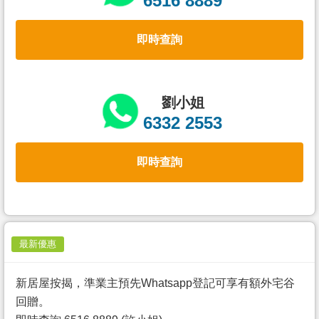
6516 8889
置
業
即時查詢
手
冊
關
劉小姐
於
6332 2553
我
們
即時查詢
最新優惠
新居屋按揭，準業主預先Whatsapp登記可享有額外宅谷
回贈。