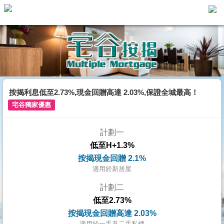
主
頁
代
理
搵
樓/
按揭利息低至2.73%,現金回贈高達 2.03%,保證全城最高！
成
宅谷獨家優惠
交
計劃一
業
低至H+1.3%
主
按揭現金回贈 2.1%
放
適用於新居屋
盤
計劃二
低至2.73%
宅
按揭現金回贈高達 2.03%
谷
適用於一手及二手私樓