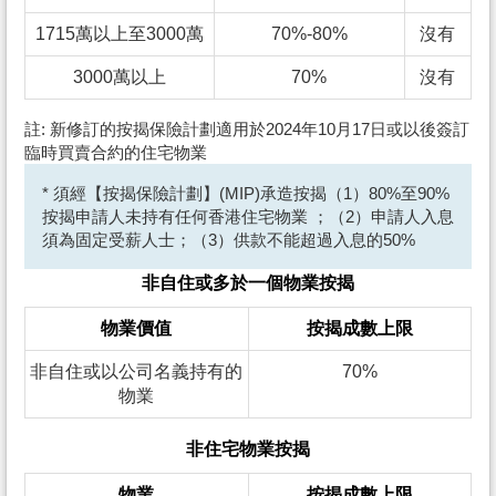
1715萬以上至3000萬
70%-80%
沒有
3000萬以上
70%
沒有
註: 新修訂的按揭保險計劃適用於2024年10月17日或以後簽訂
臨時買賣合約的住宅物業
* 須經【按揭保險計劃】(MIP)承造按揭（1）80%至90%
按揭申請人未持有任何香港住宅物業 ；（2）申請人入息
須為固定受薪人士；（3）供款不能超過入息的50%
非自住或多於一個物業按揭
物業價值
按揭成數上限
非自住或以公司名義持有的
70%
物業
非住宅物業按揭
物業
按揭成數上限