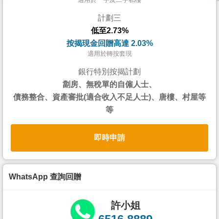
按
計劃三
揭
低至2.73%
地
按揭現金回贈高達 2.03%
產
適用於轉按套現
博
銀行特別按揭計劃
客
劏房、無稅單的自僱人士、
債務整合、資產審批(適合收入不足人士)、唐樓、村屋等
地
等
產
新
即時申請
聞
數
據
WhatsApp 查詢回贈
公
佈
許小姐