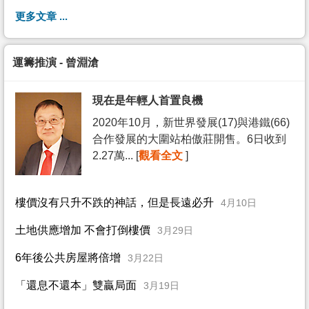
更多文章 ...
運籌推演 - 曾淵滄
現在是年輕人首置良機
2020年10月，新世界發展(17)與港鐵(66)
合作發展的大圍站柏傲莊開售。6日收到
2.27萬... [
觀看全文
]
樓價沒有只升不跌的神話，但是長遠必升
4月10日
土地供應增加 不會打倒樓價
3月29日
6年後公共房屋將倍增
3月22日
「還息不還本」雙贏局面
3月19日