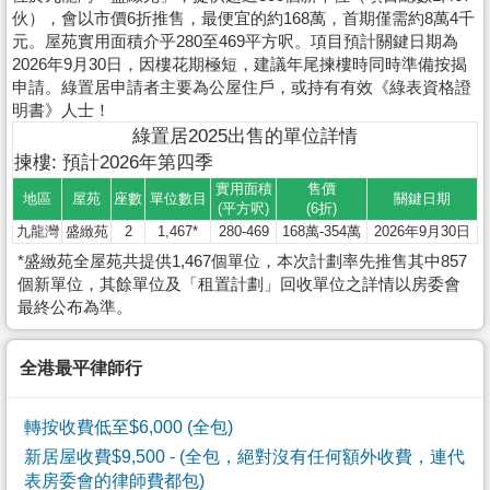
伙），會以市價6折推售，最便宜的約168萬，首期僅需約8萬4千
元。屋苑實用面積介乎280至469平方呎。項目預計關鍵日期為
2026年9月30日，因樓花期極短，建議年尾揀樓時同時準備按揭
申請。綠置居申請者主要為公屋住戶，或持有有效《綠表資格證
明書》人士！
綠置居2025出售的單位詳情
揀樓: 預計2026年第四季
實用面積
售價
地區
屋苑
座數
單位數目
關鍵日期
(平方呎)
(6折)
九龍灣
盛緻苑
2
1,467*
280-469
168萬-354萬
2026年9月30日
*盛緻苑全屋苑共提供1,467個單位，本次計劃率先推售其中857
個新單位，其餘單位及「租置計劃」回收單位之詳情以房委會
最終公布為準。
全港最平律師行
轉按收費低至$6,000 (全包)
新居屋收費$9,500
- (全包，絕對沒有任何額外收費，連代
表房委會的律師費都包)