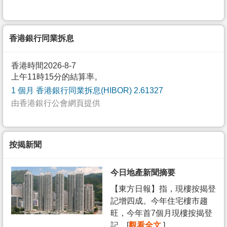
香港銀行同業拆息
香港時間2026-8-7
上午11時15分的結算率。
1 個月 香港銀行同業拆息(HIBOR) 2.61327
由香港銀行公會網頁提供
按揭新聞
今日地產新聞摘要
【東方日報】指，現樓按揭登
記增四成。今年住宅樓市趨
旺，今年首7個月現樓按揭登
記... [
觀看全文
]