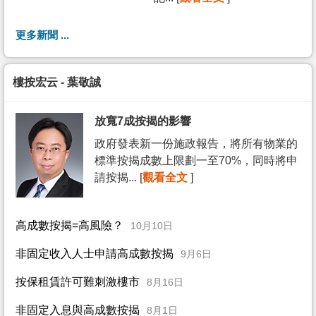
更多新聞 ...
樓按宏云 - 葉敬誠
放寬7成按揭的影響
政府發表新一份施政報告，將所有物業的
標準按揭成數上限劃一至70%，同時將申
請按揭... [
觀看全文
]
高成數按揭=高風險？
10月10日
非固定收入人士申請高成數按揭
9月6日
按保租賃許可難刺激樓市
8月16日
非固定入息與高成數按揭
8月1日