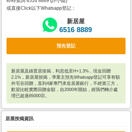
即時查詢 6516 8889 (許小姐)
或直接Click以下Whatsapp登記：
新居屋
6516 8889
預先登記
新居屋及綠置居按揭，利息低至H+1.3%，現金回贈
2.1%，新居屋按揭，準業主預先Whatsapp登記可享有額
外宅谷回贈，直到4家專門承造居屋銀行，不經第三方，
歡迎比較實際回贈金額，自2000年開始，經我們轉介處
理已超過85000宗。
居屋按揭資訊