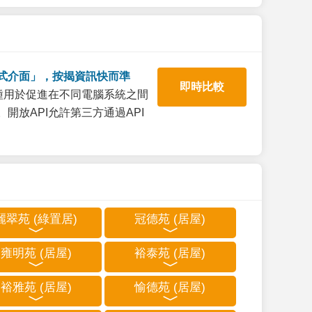
式介面」，按揭資訊快而準
即時比較
一種用於促進在不同電腦系統之間
開放API允許第三方通過API
麗翠苑 (綠置居)
冠德苑 (居屋)
雍明苑 (居屋)
裕泰苑 (居屋)
裕雅苑 (居屋)
愉德苑 (居屋)