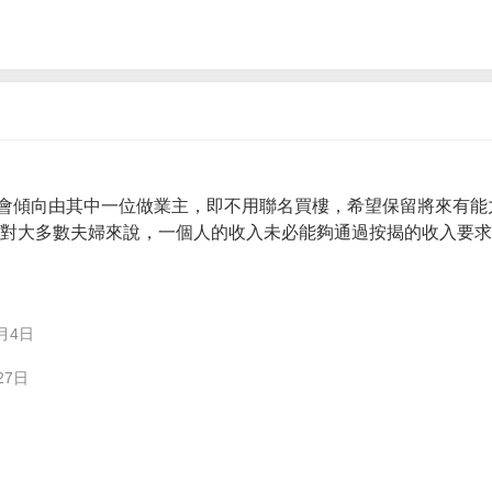
會傾向由其中一位做業主，即不用聯名買樓，希望保留將來有能
。 對大多數夫婦來說，一個人的收入未必能夠通過按揭的收入要
月4日
27日