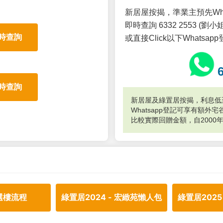
新居屋按揭，準業主預先Wh
即時查詢 6332 2553 (劉小姐
時查詢
或直接Click以下Whatsap
時查詢
新居屋及綠置居按揭，利息低至
Whatsapp登記可享有額
比較實際回贈金額，自2000
選樓流程
綠置居2024 - 宏緻苑懶人包
綠置居2025