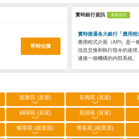
實時銀行資訊
最新資訊
實時接通各大銀行「應用程
應用程式介面（API）是
即時估價
信息交換和執行指令的途徑。
連接一個機構的内部系統。
凱樂苑 (居屋)
彩興苑 (居屋)
錦暉苑 (居屋)
凱德苑 (居屋)
蝶翠苑 (綠置居)
青富苑 (綠置居)