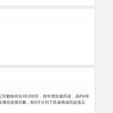
數錄得近49,000宗，按年增加逾四成，為約4年
及樓花按揭宗數，較6月分別下跌逾兩成與超過五