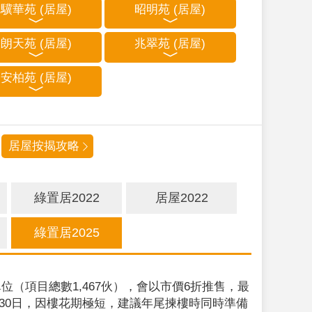
驥華苑 (居屋)
昭明苑 (居屋)
朗天苑 (居屋)
兆翠苑 (居屋)
安柏苑 (居屋)
居屋按揭攻略
綠置居2022
居屋2022
綠置居2025
位（項目總數1,467伙），會以市價6折推售，最
9月30日，因樓花期極短，建議年尾揀樓時同時準備