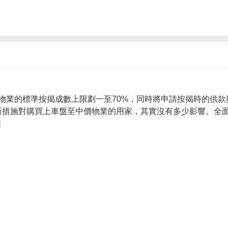
物業的標準按揭成數上限劃一至70%，同時將申請按揭時的供款
 新措施對購買上車盤至中價物業的用家，其實沒有多少影響。全面
]