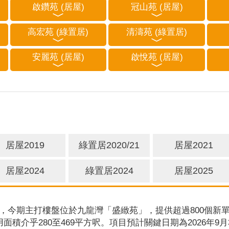
啟鑽苑 (居屋)
冠山苑 (居屋)
高宏苑 (綠置居)
清濤苑 (綠置居)
安麗苑 (居屋)
啟悅苑 (居屋)
居屋2019
綠置居2020/21
居屋2021
居屋2024
綠置居2024
居屋2025
，今期主打樓盤位於九龍灣「盛緻苑」，提供超過800個新單
用面積介乎280至469平方呎。項目預計關鍵日期為2026年