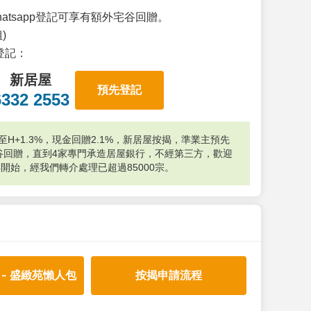
atsapp登記可享有額外宅谷回贈。
)
p登記：
新居屋
預先登記
6332 2553
H+1.3%，現金回贈2.1%，新居屋按揭，準業主預先
外宅谷回贈，直到4家專門承造居屋銀行，不經第三方，歡迎
年開始，經我們轉介處理已超過85000宗。
 - 盛緻苑懶人包
按揭申請流程