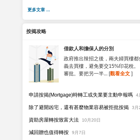
更多文章 ...
按揭攻略
借款人和擔保人的分別
政府推出辣招之後，兩夫婦買樓都
義去買樓，避免要交15%印花稅
審批。要把另一半... [
觀看全文
]
申請按揭(Mortgage)時轉工或失業要主動申報嗎
4
除了避開凶宅，還有甚麼物業容易被拒批按揭
3月
資助房屋轉按致富大法
10月20日
減回贈也值得轉按
9月7日