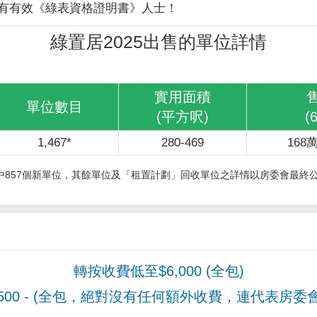
有有效《綠表資格證明書》人士！
綠置居2025出售的單位詳情
實用面積
單位數目
(平方呎)
(
1,467*
280-469
168萬
其中857個新單位，其餘單位及「租置計劃」回收單位之詳情以房委會最終
轉按收費低至$6,000 (全包)
00
- (全包，絕對沒有任何額外收費，連代表房委