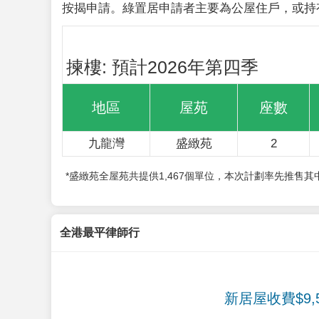
按揭申請。綠置居申請者主要為公屋住戶，或持
揀樓: 預計2026年第四季
地區
屋苑
座數
九龍灣
盛緻苑
2
*盛緻苑全屋苑共提供1,467個單位，本次計劃率先推售
全港最平律師行
新居屋收費$9,5