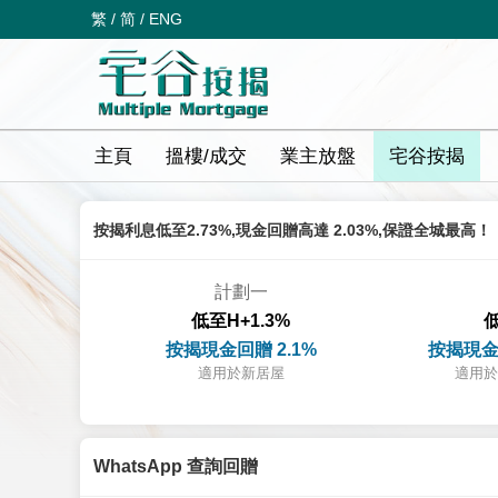
繁
/
简
/
ENG
主頁
搵樓/成交
業主放盤
宅谷按揭
按揭利息低至2.73%,現金回贈高達 2.03%,保證全城最高！
計劃一
低至H+1.3%
低
按揭現金回贈 2.1%
按揭現金
適用於新居屋
適用於
WhatsApp 查詢回贈