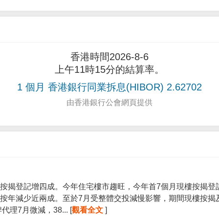
香港時間2026-8-6
上午11時15分的結算率。
1 個月 香港銀行同業拆息(HIBOR) 2.62702
由香港銀行公會網頁提供
按揭登記增四成。今年住宅樓市趨旺，今年首7個月現樓按揭登記宗
按年減少近兩成。至於7月受整體交投減慢影響，期間現樓按揭
7月微減，38... [
觀看全文
]