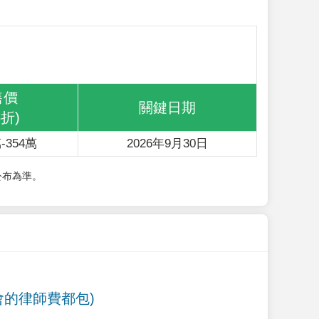
售價
關鍵日期
6折)
-354萬
2026年9月30日
公布為準。
會的律師費都包)