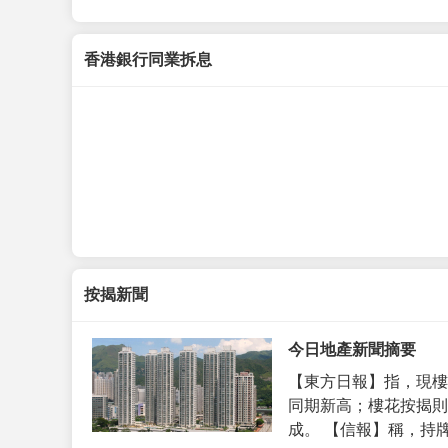
香港銀行同業拆息
按揭新聞
今日地產新聞摘要
【東方日報】指，現樓
同期新高；樓花按揭則
成。 【信報】稱，持牌代理