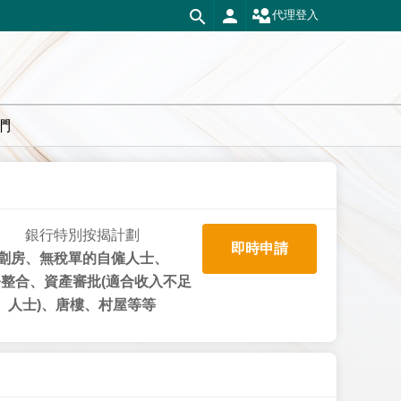
代理登入
們
銀行特別按揭計劃
即時申請
劏房、無稅單的自僱人士、
整合、資產審批(適合收入不足
人士)、唐樓、村屋等等