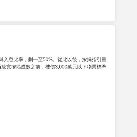
與入息比率，劃一至50%。從此以後，按揭指引重
放寬按揭成數之前，樓價3,000萬元以下物業標準