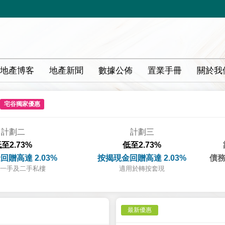
地產博客
地產新聞
數據公佈
置業手冊
關於我
宅谷獨家優惠
計劃二
計劃三
至2.73%
低至2.73%
回贈高達 2.03%
按揭現金回贈高達 2.03%
債務
一手及二手私樓
適用於轉按套現
最新優惠