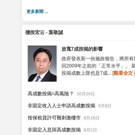
更多新聞 ...
樓按宏云 - 葉敬誠
放寬7成按揭的影響
政府發表新一份施政報告，將所有
回2009年之前的「正常水平」。
按揭成數上限也是7成... [
觀看全文
高成數按揭=高風險？
10月10日
非固定收入人士申請高成數按揭
9月6日
按保租賃許可難刺激樓市
8月16日
非固定入息與高成數按揭
8月1日