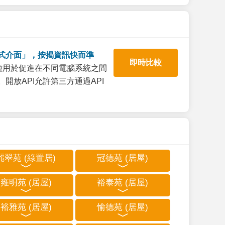
式介面」，按揭資訊快而準
即時比較
一種用於促進在不同電腦系統之間
開放API允許第三方通過API
麗翠苑 (綠置居)
冠德苑 (居屋)
雍明苑 (居屋)
裕泰苑 (居屋)
裕雅苑 (居屋)
愉德苑 (居屋)