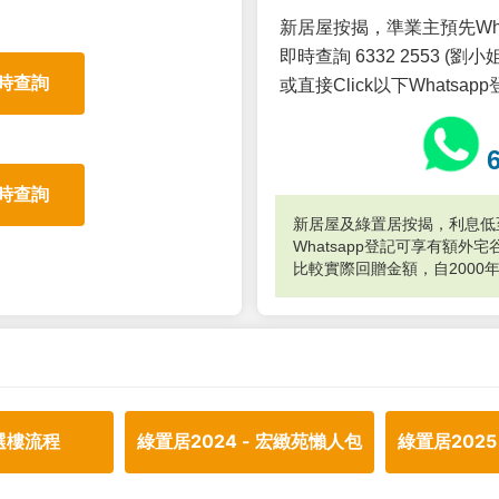
新居屋按揭，準業主預先Wh
即時查詢 6332 2553 (劉小姐
時查詢
或直接Click以下Whatsap
時查詢
新居屋及綠置居按揭，利息低至
Whatsapp登記可享有額
比較實際回贈金額，自2000
選樓流程
綠置居2024 - 宏緻苑懶人包
綠置居2025