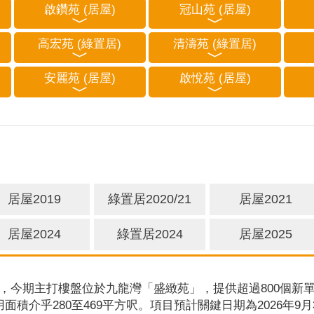
啟鑽苑 (居屋)
冠山苑 (居屋)
高宏苑 (綠置居)
清濤苑 (綠置居)
安麗苑 (居屋)
啟悅苑 (居屋)
居屋2019
綠置居2020/21
居屋2021
居屋2024
綠置居2024
居屋2025
，今期主打樓盤位於九龍灣「盛緻苑」，提供超過800個新單
用面積介乎280至469平方呎。項目預計關鍵日期為2026年