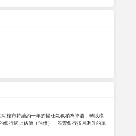
手住宅樓市持續約一年的暢旺氣氛稍為降溫，轉以橫
月的銀行網上估價（估價），滙豐銀行按月調升的單