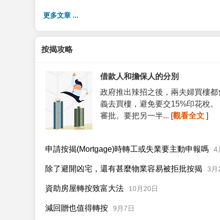
更多文章 ...
按揭攻略
借款人和擔保人的分別
政府推出辣招之後，兩夫婦買樓都
義去買樓，避免要交15%印花稅
審批。要把另一半... [
觀看全文
]
申請按揭(Mortgage)時轉工或失業要主動申報嗎
4
除了避開凶宅，還有甚麼物業容易被拒批按揭
3月
資助房屋轉按致富大法
10月20日
減回贈也值得轉按
9月7日