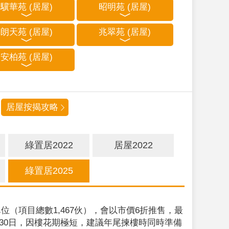
驥華苑 (居屋)
昭明苑 (居屋)
朗天苑 (居屋)
兆翠苑 (居屋)
安柏苑 (居屋)
居屋按揭攻略
綠置居2022
居屋2022
綠置居2025
位（項目總數1,467伙），會以市價6折推售，最
9月30日，因樓花期極短，建議年尾揀樓時同時準備