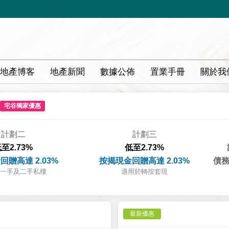
地產博客
地產新聞
數據公佈
置業手冊
關於我
宅谷獨家優惠
計劃二
計劃三
至2.73%
低至2.73%
回贈高達 2.03%
按揭現金回贈高達 2.03%
債務
一手及二手私樓
適用於轉按套現
最新優惠