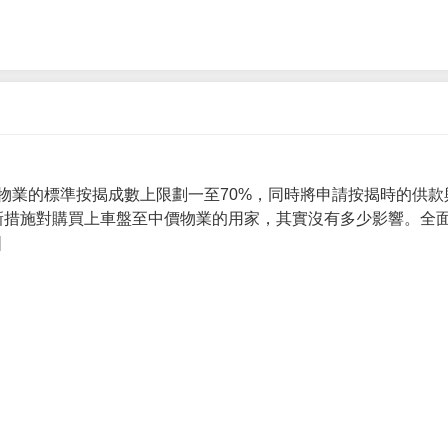
物業的標準按揭成數上限劃一至70%，同時將申請按揭時的供款
 新措施對購買上車盤至中價物業的用家，其實沒有多少影響。全面
]