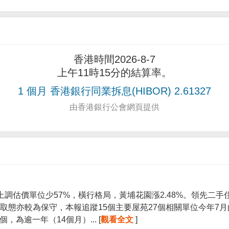
香港時間2026-8-7
上午11時15分的結算率。
1 個月 香港銀行同業拆息(HIBOR) 2.61327
由香港銀行公會網頁提供
上調估價單位少57%，橫行格局，黃埔花園漲2.48%。領先二
取態亦較為保守，本報追蹤15個主要屋苑27個相關單位今年7
個，為逾一年（14個月）... [
觀看全文
]