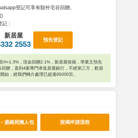
atsapp登記可享有額外宅谷回贈。
)
p登記：
新居屋
預先登記
6332 2553
H+1.3%，現金回贈2.1%，新居屋按揭，準業主預先
外宅谷回贈，直到4家專門承造居屋銀行，不經第三方，歡迎
年開始，經我們轉介處理已超過85000宗。
 - 盛緻苑懶人包
按揭申請流程