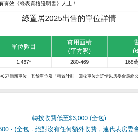
有有效《綠表資格證明書》人士！
綠置居2025出售的單位詳情
實用面積
單位數目
(平方呎)
(
1,467*
280-469
168萬
其中857個新單位，其餘單位及「租置計劃」回收單位之詳情以房委會最終
轉按收費低至$6,000 (全包)
00
- (全包，絕對沒有任何額外收費，連代表房委