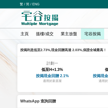
繁
/
简
/
ENG
主頁
搵樓/成交
業主放盤
宅谷按揭
按揭利息低至2.73%,現金回贈高達 2.03%,保證全城最高！
計劃一
低至H+1.3%
低
按揭現金回贈 2.1%
按揭現金
適用於新居屋
適用於
WhatsApp 查詢回贈