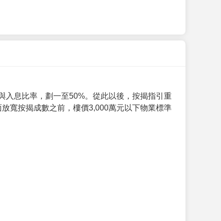
與入息比率，劃一至50%。從此以後，按揭指引重
放寬按揭成數之前，樓價3,000萬元以下物業標準