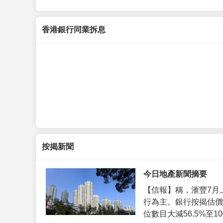
香港銀行同業拆息
按揭新聞
今日地產新聞摘要
【信報】稱，滙豐7月
行為主。銀行按揭估價
位數目大減56.5%至10