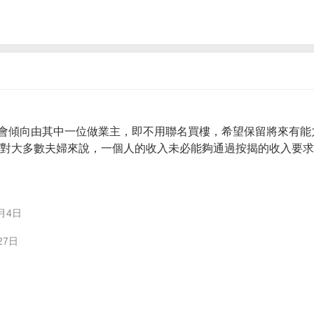
會傾向由其中一位做業主，即不用聯名買樓，希望保留將來有能
。 對大多數夫婦來說，一個人的收入未必能夠通過按揭的收入要
月4日
27日