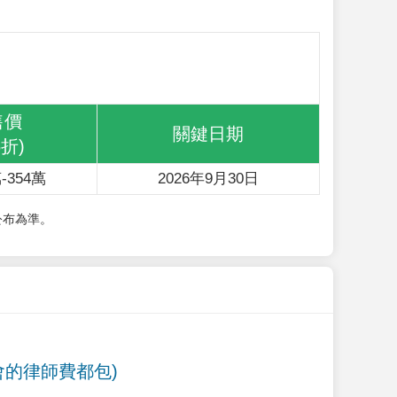
售價
關鍵日期
6折)
-354萬
2026年9月30日
公布為準。
會的律師費都包)