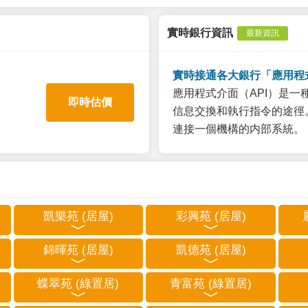
實時銀行資訊
最新資訊
實時接通各大銀行「應用程
應用程式介面（API）是
即時估價
信息交換和執行指令的途徑。
連接一個機構的内部系統。
凱樂苑 (居屋)
彩興苑 (居屋)
錦暉苑 (居屋)
凱德苑 (居屋)
蝶翠苑 (綠置居)
青富苑 (綠置居)