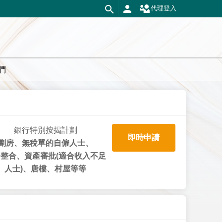
代理登入
們
銀行特別按揭計劃
即時申請
劏房、無稅單的自僱人士、
整合、資產審批(適合收入不足
人士)、唐樓、村屋等等