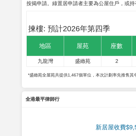
按揭申請。綠置居申請者主要為公屋住戶，或持
揀樓: 預計2026年第四季
地區
屋苑
座數
九龍灣
盛緻苑
2
*盛緻苑全屋苑共提供1,467個單位，本次計劃率先推售
全港最平律師行
新居屋收費$9,5