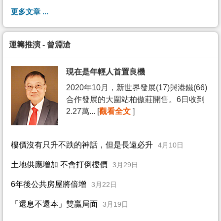
更多文章 ...
運籌推演 - 曾淵滄
現在是年輕人首置良機
2020年10月，新世界發展(17)與港鐵(66)
合作發展的大圍站柏傲莊開售。6日收到
2.27萬... [
觀看全文
]
樓價沒有只升不跌的神話，但是長遠必升
4月10日
土地供應增加 不會打倒樓價
3月29日
6年後公共房屋將倍增
3月22日
「還息不還本」雙贏局面
3月19日