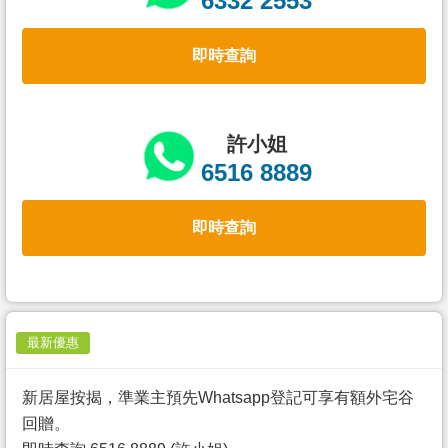
6332 2553
置
業
即時查詢
手
冊
關
許小姐
於
6516 8889
我
們
即時查詢
最新優惠
新居屋按揭，準業主預先Whatsapp登記可享有額外宅谷
回贈。