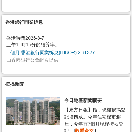
香港銀行同業拆息
香港時間2026-8-7
上午11時15分的結算率。
1 個月 香港銀行同業拆息(HIBOR) 2.61327
由香港銀行公會網頁提供
按揭新聞
今日地產新聞摘要
【東方日報】指，現樓按揭登
記增四成。今年住宅樓市趨
旺，今年首7個月現樓按揭登
記... [
觀看全文
]