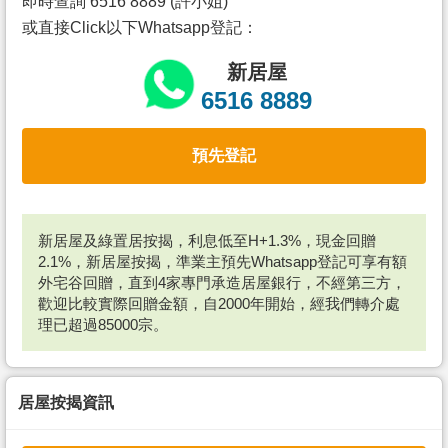
即時查詢 6516 8889 (許小姐)
或直接Click以下Whatsapp登記：
新居屋
6516 8889
預先登記
新居屋及綠置居按揭，利息低至H+1.3%，現金回贈
2.1%，新居屋按揭，準業主預先Whatsapp登記可享有額
外宅谷回贈，直到4家專門承造居屋銀行，不經第三方，
歡迎比較實際回贈金額，自2000年開始，經我們轉介處
理已超過85000宗。
居屋按揭資訊