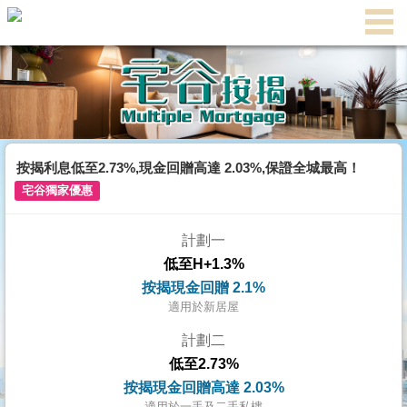
主
頁
代
理
搵
樓/
按揭利息低至2.73%,現金回贈高達 2.03%,保證全城最高！
成
宅谷獨家優惠
交
計劃一
業
低至H+1.3%
主
按揭現金回贈 2.1%
放
適用於新居屋
盤
計劃二
低至2.73%
宅
按揭現金回贈高達 2.03%
谷
適用於一手及二手私樓