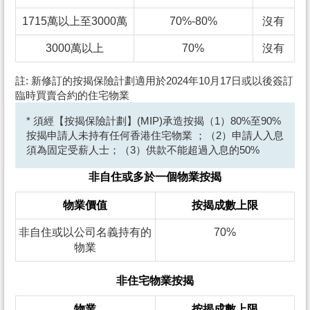
1715萬以上至3000萬
70%-80%
沒有
3000萬以上
70%
沒有
註: 新修訂的按揭保險計劃適用於2024年10月17日或以後簽訂
臨時買賣合約的住宅物業
* 須經【按揭保險計劃】(MIP)承造按揭（1）80%至90%
按揭申請人未持有任何香港住宅物業 ；（2）申請人入息
須為固定受薪人士；（3）供款不能超過入息的50%
非自住或多於一個物業按揭
物業價值
按揭成數上限
非自住或以公司名義持有的
70%
物業
非住宅物業按揭
物業
按揭成數上限