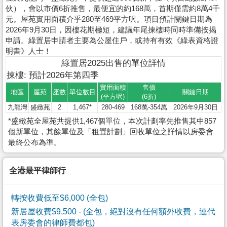
伙），會以市價6折推售，最便宜的約168萬，首期僅需約8萬4千
元。屋苑實用面積介乎280至469平方呎。項目預計關鍵日期為
2026年9月30日，因樓花期極短，建議年尾揀樓時同時準備按揭
申請。綠置居申請者主要為公屋住戶，或持有有效《綠表資格證
明書》人士！
綠置居2025出售的單位詳情
揀樓: 預計2026年第四季
實用面積
售價
地區
屋苑
座數
單位數目
關鍵日期
(平方呎)
(6折)
九龍灣
盛緻苑
2
1,467*
280-469
168萬-354萬
2026年9月30日
*盛緻苑全屋苑共提供1,467個單位，本次計劃率先推售其中857
個新單位，其餘單位及「租置計劃」回收單位之詳情以房委會
最終公布為準。
全港最平律師行
轉按收費低至$6,000 (全包)
新居屋收費$9,500
- (全包，絕對沒有任何額外收費，連代
表房委會的律師費都包)