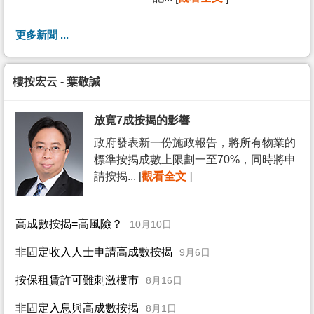
更多新聞 ...
樓按宏云 - 葉敬誠
放寬7成按揭的影響
政府發表新一份施政報告，將所有物業的
標準按揭成數上限劃一至70%，同時將申
請按揭... [
觀看全文
]
高成數按揭=高風險？
10月10日
非固定收入人士申請高成數按揭
9月6日
按保租賃許可難刺激樓市
8月16日
非固定入息與高成數按揭
8月1日