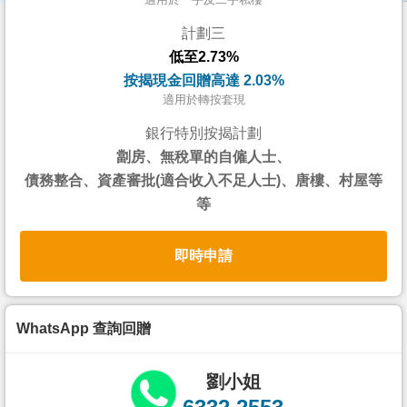
按
計劃三
揭
低至2.73%
地
按揭現金回贈高達 2.03%
產
適用於轉按套現
博
銀行特別按揭計劃
客
劏房、無稅單的自僱人士、
債務整合、資產審批(適合收入不足人士)、唐樓、村屋等
地
等
產
新
即時申請
聞
數
據
WhatsApp 查詢回贈
公
佈
劉小姐