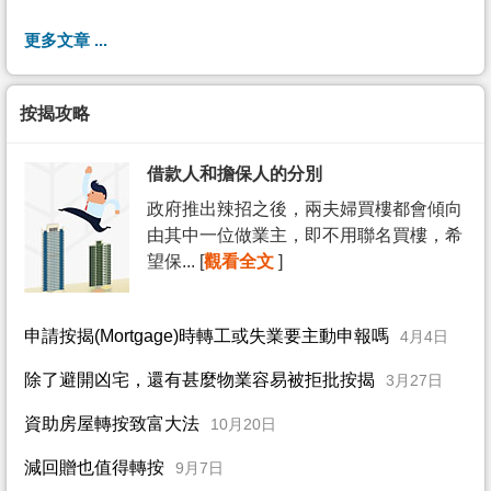
更多文章 ...
按揭攻略
借款人和擔保人的分別
政府推出辣招之後，兩夫婦買樓都會傾向
由其中一位做業主，即不用聯名買樓，希
望保... [
觀看全文
]
申請按揭(Mortgage)時轉工或失業要主動申報嗎
4月4日
除了避開凶宅，還有甚麼物業容易被拒批按揭
3月27日
資助房屋轉按致富大法
10月20日
減回贈也值得轉按
9月7日