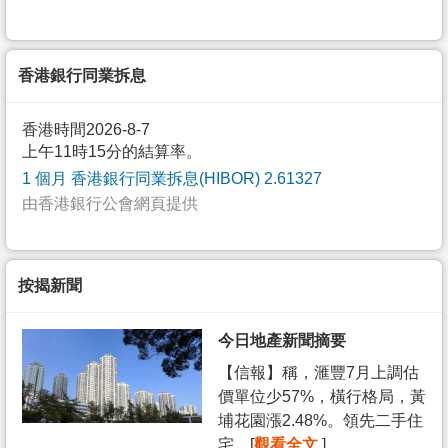
香港銀行同業拆息
香港時間2026-8-7
上午11時15分的結算率。
1 個月 香港銀行同業拆息(HIBOR) 2.61327
由香港銀行公會網頁提供
按揭新聞
今日地產新聞摘要
【信報】稱，滙豐7月上調估
價單位少57%，橫行格局，黃
埔花園漲2.48%。領先二手住
宅... [
觀看全文
]