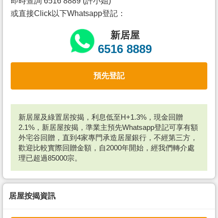
即時查詢 6516 8889 (許小姐)
或直接Click以下Whatsapp登記：
新居屋
6516 8889
預先登記
新居屋及綠置居按揭，利息低至H+1.3%，現金回贈
2.1%，新居屋按揭，準業主預先Whatsapp登記可享有額
外宅谷回贈，直到4家專門承造居屋銀行，不經第三方，
歡迎比較實際回贈金額，自2000年開始，經我們轉介處
理已超過85000宗。
居屋按揭資訊