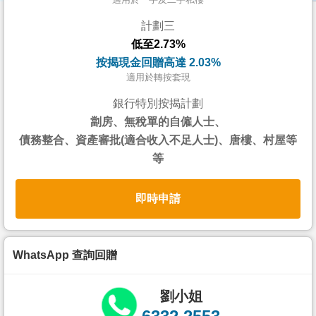
按
計劃三
揭
低至2.73%
地
按揭現金回贈高達 2.03%
產
適用於轉按套現
博
銀行特別按揭計劃
客
劏房、無稅單的自僱人士、
債務整合、資產審批(適合收入不足人士)、唐樓、村屋等
地
等
產
新
即時申請
聞
數
據
WhatsApp 查詢回贈
公
佈
劉小姐