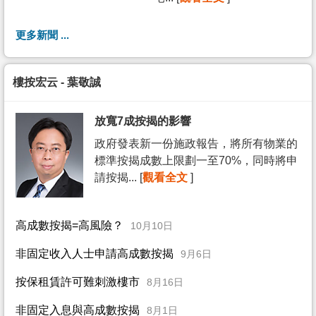
更多新聞 ...
樓按宏云 - 葉敬誠
放寬7成按揭的影響
政府發表新一份施政報告，將所有物業的
標準按揭成數上限劃一至70%，同時將申
請按揭... [
觀看全文
]
高成數按揭=高風險？
10月10日
非固定收入人士申請高成數按揭
9月6日
按保租賃許可難刺激樓市
8月16日
非固定入息與高成數按揭
8月1日