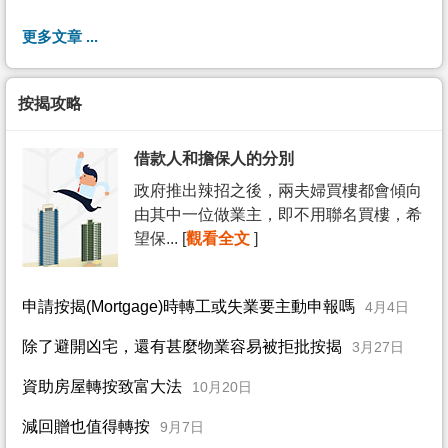
更多文章 ...
按揭攻略
借款人和擔保人的分別
政府推出辣招之後，兩夫婦買樓都會傾向
由其中一位做業主，即不用聯名買樓，希
望保... [
觀看全文
]
申請按揭(Mortgage)時轉工或失業要主動申報嗎
4月4日
除了避開凶宅，還有甚麼物業容易被拒批按揭
3月27日
資助房屋轉按致富大法
10月20日
減回贈也值得轉按
9月7日