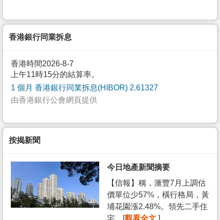
香港銀行同業拆息
香港時間2026-8-7
上午11時15分的結算率。
1 個月 香港銀行同業拆息(HIBOR) 2.61327
由香港銀行公會網頁提供
按揭新聞
今日地產新聞摘要
【信報】稱，滙豐7月上調估
價單位少57%，橫行格局，黃
埔花園漲2.48%。領先二手住
宅... [
觀看全文
]