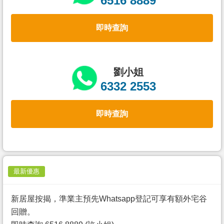
6516 8889
置
業
即時查詢
手
冊
關
劉小姐
於
6332 2553
我
們
即時查詢
最新優惠
新居屋按揭，準業主預先Whatsapp登記可享有額外宅谷
回贈。