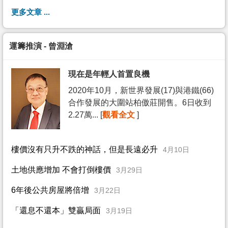
更多文章 ...
運籌推演 - 曾淵滄
現在是年輕人首置良機
2020年10月，新世界發展(17)與港鐵(66)
合作發展的大圍站柏傲莊開售。6日收到
2.27萬... [
觀看全文
]
樓價沒有只升不跌的神話，但是長遠必升
4月10日
土地供應增加 不會打倒樓價
3月29日
6年後公共房屋將倍增
3月22日
「還息不還本」雙贏局面
3月19日