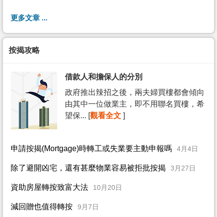
更多文章 ...
按揭攻略
借款人和擔保人的分別
政府推出辣招之後，兩夫婦買樓都會傾向
由其中一位做業主，即不用聯名買樓，希
望保... [
觀看全文
]
申請按揭(Mortgage)時轉工或失業要主動申報嗎
4月4日
除了避開凶宅，還有甚麼物業容易被拒批按揭
3月27日
資助房屋轉按致富大法
10月20日
減回贈也值得轉按
9月7日