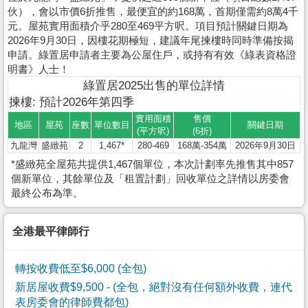
伙），會以市價6折推售，最便宜的約168萬，首期僅需約8萬4千
元。屋苑實用面積介乎280至469平方呎。項目預計關鍵日期為
2026年9月30日，因樓花期極短，建議年尾揀樓時同時準備按揭
申請。綠置居申請者主要為公屋住戶，或持有有效《綠表資格證
明書》人士！
綠置居2025出售的單位詳情
揀樓: 預計2026年第四季
實用面積
售價
地區
屋苑
座數
單位數目
關鍵日期
(平方呎)
(6折)
九龍灣
盛緻苑
2
1,467*
280-469
168萬-354萬
2026年9月30日
*盛緻苑全屋苑共提供1,467個單位，本次計劃率先推售其中857
個新單位，其餘單位及「租置計劃」回收單位之詳情以房委會
最終公布為準。
全港最平律師行
轉按收費低至$6,000 (全包)
新居屋收費$9,500
- (全包，絕對沒有任何額外收費，連代
表房委會的律師費都包)