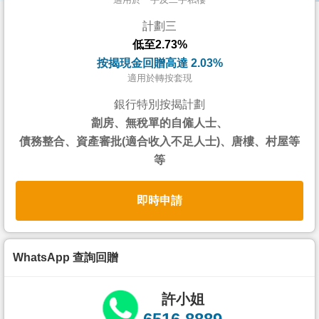
按
計劃三
揭
低至2.73%
地
按揭現金回贈高達 2.03%
產
適用於轉按套現
博
銀行特別按揭計劃
客
劏房、無稅單的自僱人士、
債務整合、資產審批(適合收入不足人士)、唐樓、村屋等
地
等
產
新
即時申請
聞
數
據
WhatsApp 查詢回贈
公
佈
許小姐