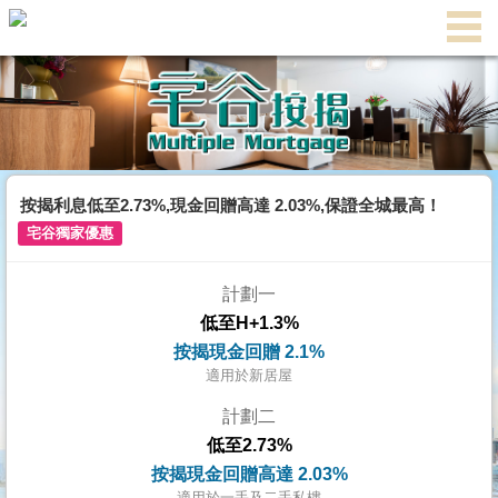
代
理
主
頁
搵
樓/
按揭利息低至2.73%,現金回贈高達 2.03%,保證全城最高！
成
宅谷獨家優惠
交
計劃一
業
低至H+1.3%
主
按揭現金回贈 2.1%
放
適用於新居屋
盤
計劃二
低至2.73%
宅
按揭現金回贈高達 2.03%
谷
適用於一手及二手私樓