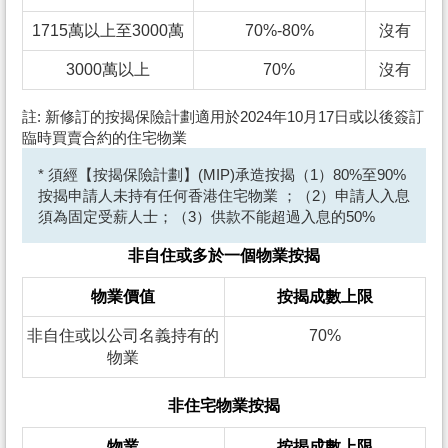
1715萬以上至3000萬
70%-80%
沒有
3000萬以上
70%
沒有
註: 新修訂的按揭保險計劃適用於2024年10月17日或以後簽訂
臨時買賣合約的住宅物業
* 須經【按揭保險計劃】(MIP)承造按揭（1）80%至90%
按揭申請人未持有任何香港住宅物業 ；（2）申請人入息
須為固定受薪人士；（3）供款不能超過入息的50%
非自住或多於一個物業按揭
物業價值
按揭成數上限
非自住或以公司名義持有的
70%
物業
非住宅物業按揭
物業
按揭成數上限