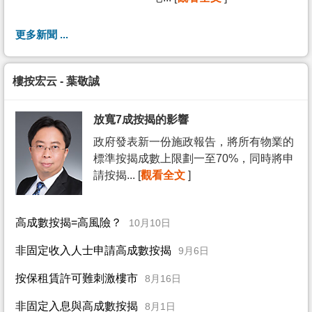
更多新聞 ...
樓按宏云 - 葉敬誠
放寬7成按揭的影響
政府發表新一份施政報告，將所有物業的
標準按揭成數上限劃一至70%，同時將申
請按揭... [
觀看全文
]
高成數按揭=高風險？
10月10日
非固定收入人士申請高成數按揭
9月6日
按保租賃許可難刺激樓市
8月16日
非固定入息與高成數按揭
8月1日