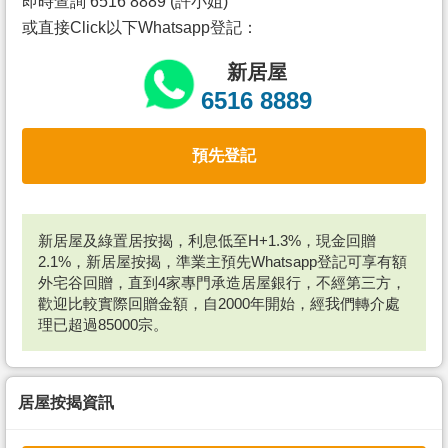
即時查詢 6516 8889 (許小姐)
或直接Click以下Whatsapp登記：
新居屋
6516 8889
預先登記
新居屋及綠置居按揭，利息低至H+1.3%，現金回贈
2.1%，新居屋按揭，準業主預先Whatsapp登記可享有額
外宅谷回贈，直到4家專門承造居屋銀行，不經第三方，
歡迎比較實際回贈金額，自2000年開始，經我們轉介處
理已超過85000宗。
居屋按揭資訊