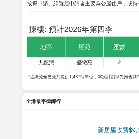
按揭申請。綠置居申請者主要為公屋住戶，或持
揀樓: 預計2026年第四季
地區
屋苑
座數
九龍灣
盛緻苑
2
*盛緻苑全屋苑共提供1,467個單位，本次計劃率先推售
全港最平律師行
新居屋收費$9,5