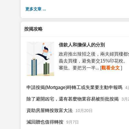
更多文章 ...
按揭攻略
借款人和擔保人的分別
政府推出辣招之後，兩夫婦買樓都
義去買樓，避免要交15%印花稅
審批。要把另一半... [
觀看全文
]
申請按揭(Mortgage)時轉工或失業要主動申報嗎
4
除了避開凶宅，還有甚麼物業容易被拒批按揭
3月
資助房屋轉按致富大法
10月20日
減回贈也值得轉按
9月7日