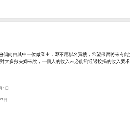
會傾向由其中一位做業主，即不用聯名買樓，希望保留將來有能
。 對大多數夫婦來說，一個人的收入未必能夠通過按揭的收入要
月4日
27日