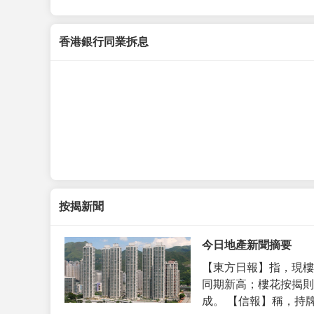
香港銀行同業拆息
按揭新聞
今日地產新聞摘要
【東方日報】指，現樓
同期新高；樓花按揭則
成。 【信報】稱，持牌代理