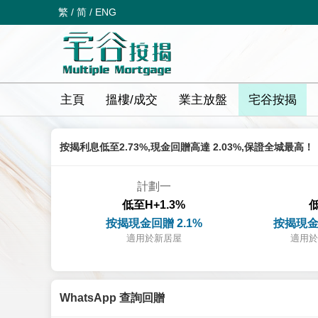
繁
/
简
/
ENG
主頁
搵樓/成交
業主放盤
宅谷按揭
按揭利息低至2.73%,現金回贈高達 2.03%,保證全城最高！
計劃一
低至H+1.3%
低
按揭現金回贈 2.1%
按揭現金
適用於新居屋
適用於
WhatsApp 查詢回贈