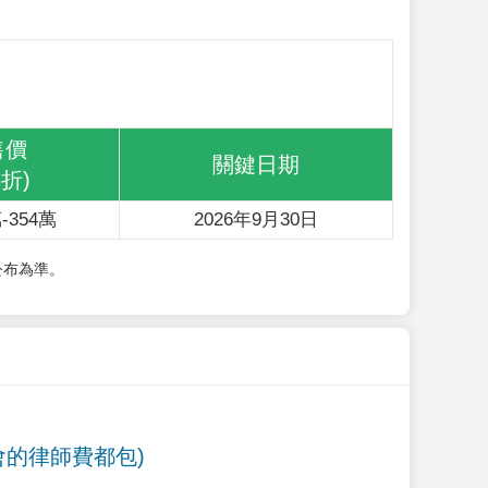
售價
關鍵日期
6折)
-354萬
2026年9月30日
公布為準。
會的律師費都包)