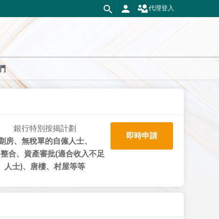
代理登入
們
銀行特別按揭計劃
即時申請
劏房、無稅單的自僱人士、
整合、資產審批(適合收入不足
人士)、唐樓、村屋等等