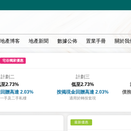
地產博客
地產新聞
數據公佈
置業手冊
關於我
宅谷獨家優惠
計劃二
計劃三
至2.73%
低至2.73%
回贈高達 2.03%
按揭現金回贈高達 2.03%
債務
一手及二手私樓
適用於轉按套現
最新優惠