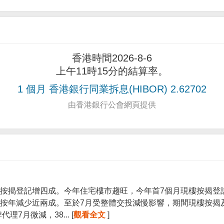
香港時間2026-8-6
上午11時15分的結算率。
1 個月 香港銀行同業拆息(HIBOR) 2.62702
由香港銀行公會網頁提供
按揭登記增四成。今年住宅樓市趨旺，今年首7個月現樓按揭登記宗
按年減少近兩成。至於7月受整體交投減慢影響，期間現樓按揭
7月微減，38... [
觀看全文
]