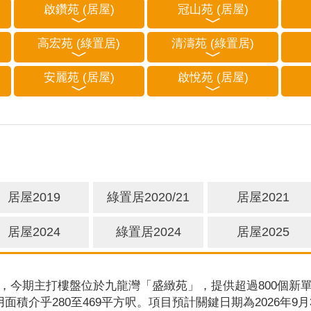
啟鑽苑 (居屋)
冠山苑 (居屋)
高宏苑 (綠置居)
清濤苑 (綠置居)
安麗苑 (居屋)
啟悅苑 (居屋)
居屋2019
綠置居2020/21
居屋2021
居屋2024
綠置居2024
居屋2025
，今期主打樓盤位於九龍灣「盛緻苑」，提供超過800個新單
用面積介乎280至469平方呎。項目預計關鍵日期為2026年