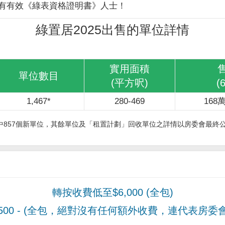
有有效《綠表資格證明書》人士！
綠置居2025出售的單位詳情
實用面積
單位數目
(平方呎)
(
1,467*
280-469
168萬
其中857個新單位，其餘單位及「租置計劃」回收單位之詳情以房委會最終
轉按收費低至$6,000 (全包)
00
- (全包，絕對沒有任何額外收費，連代表房委