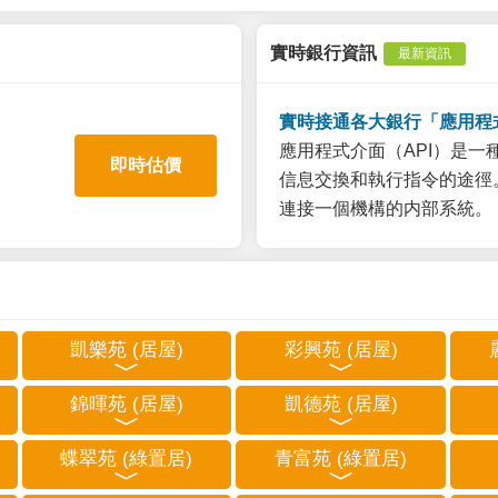
實時銀行資訊
最新資訊
實時接通各大銀行「應用程
應用程式介面（API）是
即時估價
信息交換和執行指令的途徑。
連接一個機構的内部系統。
凱樂苑 (居屋)
彩興苑 (居屋)
錦暉苑 (居屋)
凱德苑 (居屋)
蝶翠苑 (綠置居)
青富苑 (綠置居)