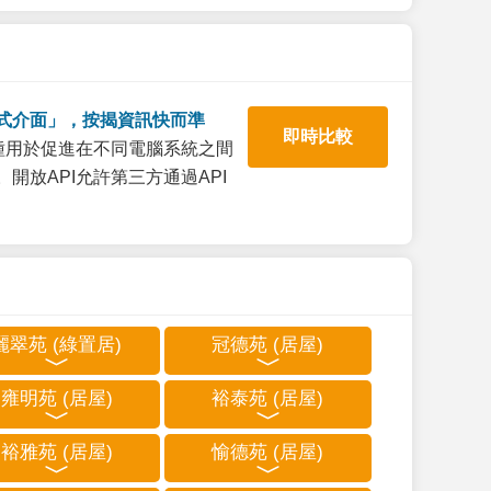
式介面」，按揭資訊快而準
即時比較
一種用於促進在不同電腦系統之間
開放API允許第三方通過API
麗翠苑 (綠置居)
冠德苑 (居屋)
雍明苑 (居屋)
裕泰苑 (居屋)
裕雅苑 (居屋)
愉德苑 (居屋)