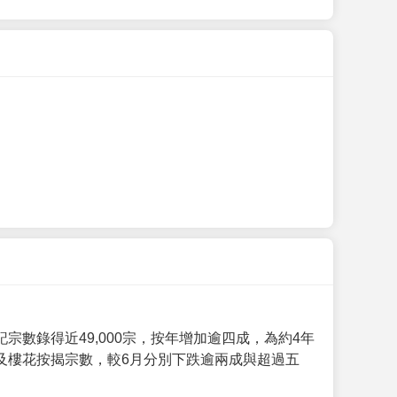
數錄得近49,000宗，按年增加逾四成，為約4年
及樓花按揭宗數，較6月分別下跌逾兩成與超過五