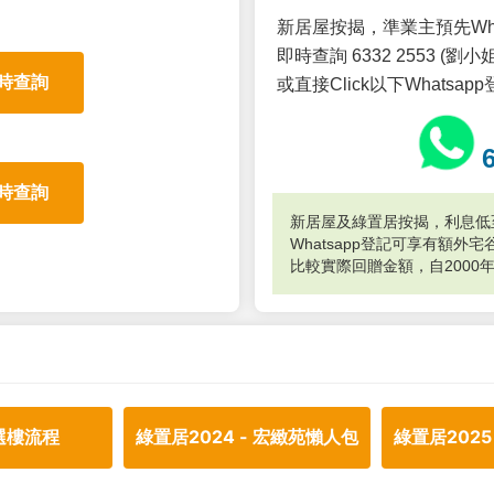
新居屋按揭，準業主預先Wh
即時查詢 6332 2553 (劉小姐
時查詢
或直接Click以下Whatsap
時查詢
新居屋及綠置居按揭，利息低至
Whatsapp登記可享有額
比較實際回贈金額，自2000
選樓流程
綠置居2024 - 宏緻苑懶人包
綠置居2025