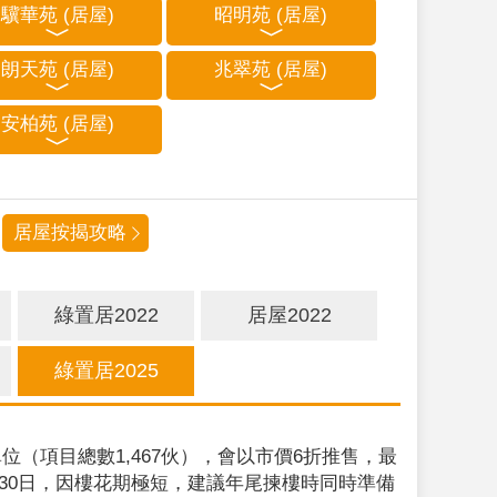
驥華苑 (居屋)
昭明苑 (居屋)
朗天苑 (居屋)
兆翠苑 (居屋)
安柏苑 (居屋)
居屋按揭攻略
綠置居2022
居屋2022
綠置居2025
位（項目總數1,467伙），會以市價6折推售，最
9月30日，因樓花期極短，建議年尾揀樓時同時準備