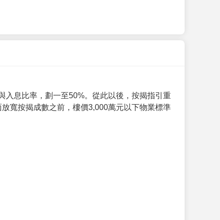
與入息比率，劃一至50%。從此以後，按揭指引重
放寬按揭成數之前，樓價3,000萬元以下物業標準