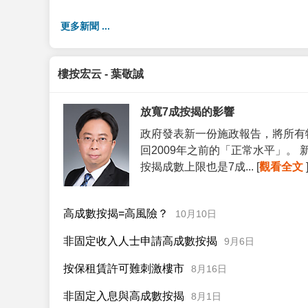
更多新聞 ...
樓按宏云 - 葉敬誠
放寬7成按揭的影響
政府發表新一份施政報告，將所有
回2009年之前的「正常水平」。
按揭成數上限也是7成... [
觀看全文
高成數按揭=高風險？
10月10日
非固定收入人士申請高成數按揭
9月6日
按保租賃許可難刺激樓市
8月16日
非固定入息與高成數按揭
8月1日