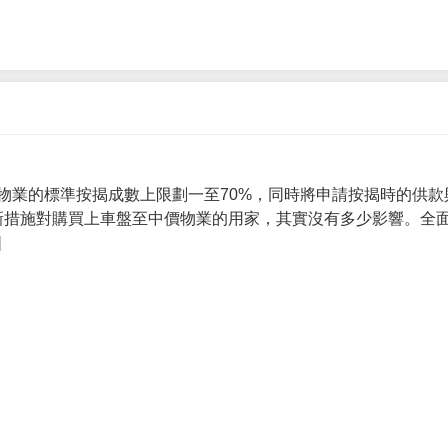
物業的標準按揭成數上限劃一至70%，同時將申請按揭時的供款
 新措施對購買上車盤至中價物業的用家，其實沒有多少影響。全面
]