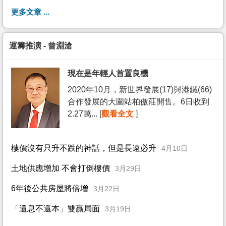
更多文章 ...
運籌推演 - 曾淵滄
現在是年輕人首置良機
2020年10月，新世界發展(17)與港鐵(66)
合作發展的大圍站柏傲莊開售。6日收到
2.27萬... [
觀看全文
]
樓價沒有只升不跌的神話，但是長遠必升
4月10日
土地供應增加 不會打倒樓價
3月29日
6年後公共房屋將倍增
3月22日
「還息不還本」雙贏局面
3月19日