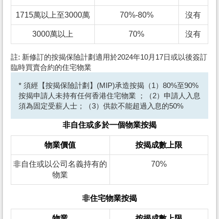
1715萬以上至3000萬
70%-80%
沒有
3000萬以上
70%
沒有
註: 新修訂的按揭保險計劃適用於2024年10月17日或以後簽訂
臨時買賣合約的住宅物業
* 須經【按揭保險計劃】(MIP)承造按揭（1）80%至90%
按揭申請人未持有任何香港住宅物業 ；（2）申請人入息
須為固定受薪人士；（3）供款不能超過入息的50%
非自住或多於一個物業按揭
物業價值
按揭成數上限
非自住或以公司名義持有的
70%
物業
非住宅物業按揭
物業
按揭成數上限