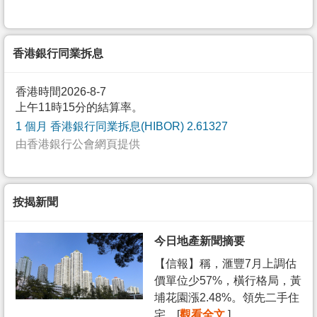
香港銀行同業拆息
香港時間2026-8-7
上午11時15分的結算率。
1 個月 香港銀行同業拆息(HIBOR) 2.61327
由香港銀行公會網頁提供
按揭新聞
今日地產新聞摘要
【信報】稱，滙豐7月上調估
價單位少57%，橫行格局，黃
埔花園漲2.48%。領先二手住
宅... [
觀看全文
]