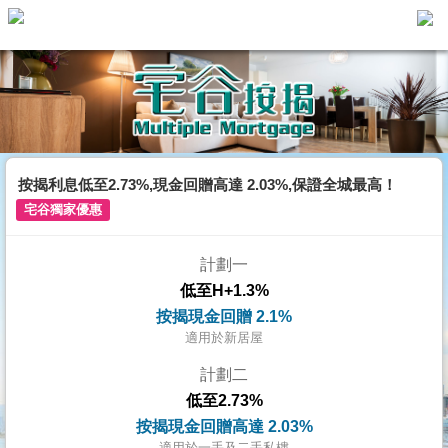
主
頁
代
理
搵
樓/
按揭利息低至2.73%,現金回贈高達 2.03%,保證全城最高！
成
宅谷獨家優惠
交
計劃一
業
低至H+1.3%
主
按揭現金回贈 2.1%
放
適用於新居屋
盤
計劃二
低至2.73%
宅
按揭現金回贈高達 2.03%
谷
適用於一手及二手私樓