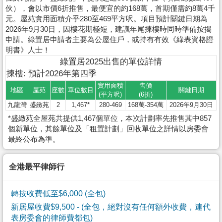
伙），會以市價6折推售，最便宜的約168萬，首期僅需約8萬4千
元。屋苑實用面積介乎280至469平方呎。項目預計關鍵日期為
2026年9月30日，因樓花期極短，建議年尾揀樓時同時準備按揭
申請。綠置居申請者主要為公屋住戶，或持有有效《綠表資格證
明書》人士！
綠置居2025出售的單位詳情
揀樓: 預計2026年第四季
實用面積
售價
地區
屋苑
座數
單位數目
關鍵日期
(平方呎)
(6折)
九龍灣
盛緻苑
2
1,467*
280-469
168萬-354萬
2026年9月30日
*盛緻苑全屋苑共提供1,467個單位，本次計劃率先推售其中857
個新單位，其餘單位及「租置計劃」回收單位之詳情以房委會
最終公布為準。
全港最平律師行
轉按收費低至$6,000 (全包)
新居屋收費$9,500
- (全包，絕對沒有任何額外收費，連代
表房委會的律師費都包)