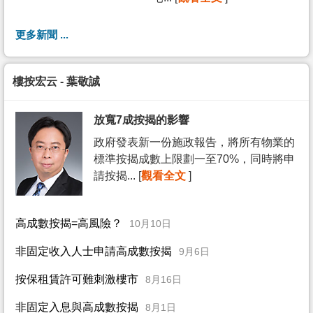
更多新聞 ...
樓按宏云 - 葉敬誠
放寬7成按揭的影響
政府發表新一份施政報告，將所有物業的
標準按揭成數上限劃一至70%，同時將申
請按揭... [
觀看全文
]
高成數按揭=高風險？
10月10日
非固定收入人士申請高成數按揭
9月6日
按保租賃許可難刺激樓市
8月16日
非固定入息與高成數按揭
8月1日