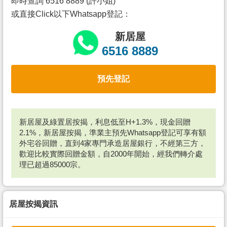
即時查詢 6516 8889 (許小姐)
或直接Click以下Whatsapp登記：
新居屋
6516 8889
預先登記
新居屋及綠置居按揭，利息低至H+1.3%，現金回贈
2.1%，新居屋按揭，準業主預先Whatsapp登記可享有額
外宅谷回贈，直到4家專門承造居屋銀行，不經第三方，
歡迎比較實際回贈金額，自2000年開始，經我們轉介處
理已超過85000宗。
居屋按揭資訊