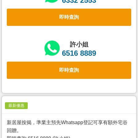
6332 2553
置
業
即時查詢
手
冊
關
許小姐
於
6516 8889
我
們
即時查詢
最新優惠
新居屋按揭，準業主預先Whatsapp登記可享有額外宅谷
回贈。