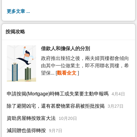
更多文章 ...
按揭攻略
借款人和擔保人的分別
政府推出辣招之後，兩夫婦買樓都會傾向
由其中一位做業主，即不用聯名買樓，希
望保... [
觀看全文
]
申請按揭(Mortgage)時轉工或失業要主動申報嗎
4月4日
除了避開凶宅，還有甚麼物業容易被拒批按揭
3月27日
資助房屋轉按致富大法
10月20日
減回贈也值得轉按
9月7日