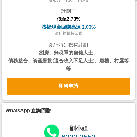
按
計劃三
揭
低至2.73%
地
按揭現金回贈高達 2.03%
產
適用於轉按套現
博
銀行特別按揭計劃
客
劏房、無稅單的自僱人士、
債務整合、資產審批(適合收入不足人士)、唐樓、村屋等
地
等
產
新
即時申請
聞
數
據
WhatsApp 查詢回贈
公
佈
劉小姐